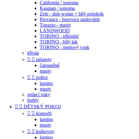
California / sonoma
Kaspian / sonoma
Zele - dub wotan + bílý pololesk
Provance - borovice ander/dub
Topazio - masiv
LANDWOOD
TORINO - přírodní
TORINO - bílý lak
TORINO - medový vosk
křesla


taburety
čalouněné
masiv


police
lamino
masiv
sedací vaky
truhly


DĚTSKÝ POKOJ


komody
lamino
masiv


knihovny
lamino