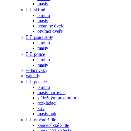
masiv


skříně
lamino
masiv
posuvné dveře
otvírací dveře


psací stoly
lamino
masiv


police
lamino
masiv
sedací vaky
válendy


postele
lamino
masiv borovice
s úložným prostorem
rozkládací
kov
masiv buk


otočné židle
kancelářské židle
kancelářská křesla