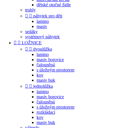
dětské otočné židle
truhly


nábytek pro děti
lamino
masiv
sedáky
systémový nábytek


LOŽNICE


dvoulůžka
lamino
masiv borovice
čalouněná
s úložným prostorem
kov
masiv buk


jednolůžka
lamino
masiv borovice
čalouněná
s úložným prostorem
rozkládací
kov
masiv buk
válendy