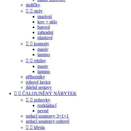
stoličky


stoly
masivní
kov + sklo
barové
zahradní
plastové


komody
masiv
lamino


vitríny
masiv
lamino
příborníky
rohové lavice
jídelní sestavy


ČALOUNĚNÝ NÁBYTEK


pohovky
rozkládací
pevné
sedací soupravy 3+1+1
sedací soupravy rohové


křesla