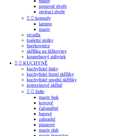
masiv
posuvné dveře
otvírací dveře


komody
lamino
masiv
zrcadla
toaletní stolky
šperkovnice
skříňka na lůžkoviny
koupelnový nábytek


KUCHYNĚ
kuchyňské linky
kuchyňské horní skříňky
kuchyňské spodní skříňky
potravinové skříně


židle
masiv buk
kovové
čalouněné
barové
zahradní
plastové
masiv dub
masiv borovice