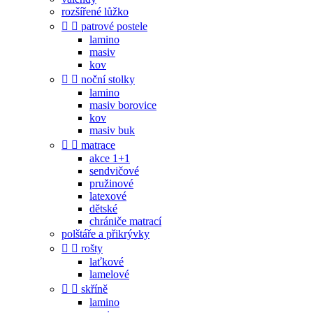
rozšířené lůžko


patrové postele
lamino
masiv
kov


noční stolky
lamino
masiv borovice
kov
masiv buk


matrace
akce 1+1
sendvičové
pružinové
latexové
dětské
chrániče matrací
polštáře a přikrývky


rošty
laťkové
lamelové


skříně
lamino