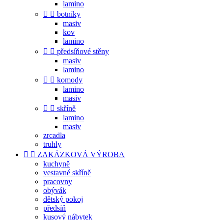
lamino


botníky
masiv
kov
lamino


předsíňové stěny
masiv
lamino


komody
lamino
masiv


skříně
lamino
masiv
zrcadla
truhly


ZAKÁZKOVÁ VÝROBA
kuchyně
vestavné skříně
pracovny
obývák
dětský pokoj
předsíň
kusový nábytek