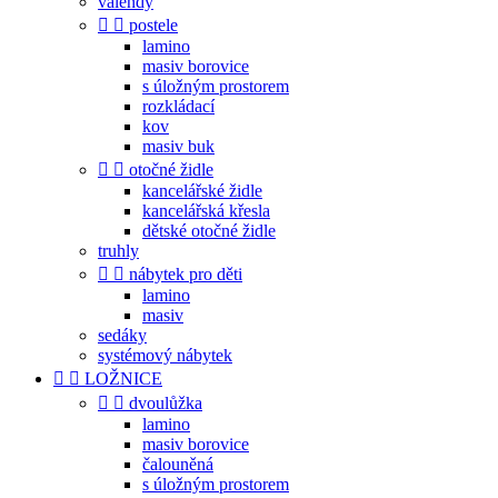
válendy


postele
lamino
masiv borovice
s úložným prostorem
rozkládací
kov
masiv buk


otočné židle
kancelářské židle
kancelářská křesla
dětské otočné židle
truhly


nábytek pro děti
lamino
masiv
sedáky
systémový nábytek


LOŽNICE


dvoulůžka
lamino
masiv borovice
čalouněná
s úložným prostorem