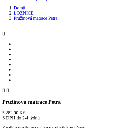
Domů
LOŽNICE
Pružinová matrace Petra



Pružinová matrace Petra
5 282,00 Kč
S DPH
do 2-4 týdnů
Kvalitní pružinová matrace s elastickou pěnou