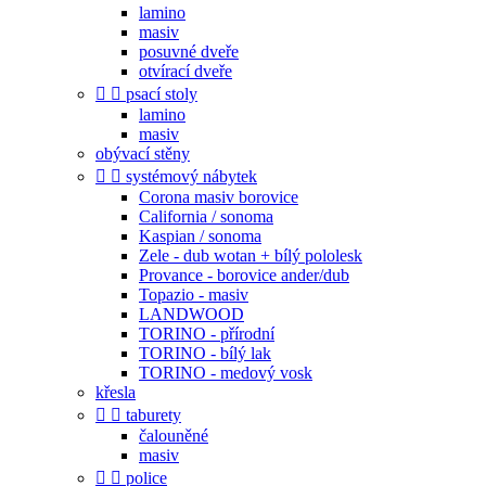
lamino
masiv
posuvné dveře
otvírací dveře


psací stoly
lamino
masiv
obývací stěny


systémový nábytek
Corona masiv borovice
California / sonoma
Kaspian / sonoma
Zele - dub wotan + bílý pololesk
Provance - borovice ander/dub
Topazio - masiv
LANDWOOD
TORINO - přírodní
TORINO - bílý lak
TORINO - medový vosk
křesla


taburety
čalouněné
masiv


police