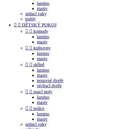
lamino
masiv
sedací vaky
truhly


DĚTSKÝ POKOJ


komody
lamino
masiv


knihovny
lamino
masiv


skříně
lamino
masiv
posuvné dveře
otvírací dveře


psací stoly
lamino
masiv


police
lamino
masiv
sedací vaky