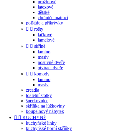
pružinové
latexové
dětské
chrániče matrací
polštáře a přikrývky


rošty
laťkové
lamelové


skříně
lamino
masiv
posuvné dveře
otvírací dveře


komody
lamino
masiv
zrcadla
toaletní stolky
šperkovnice
skříňka na lůžkoviny
koupelnový nábytek


KUCHYNĚ
kuchyňské linky
kuchyňské horní skříňky