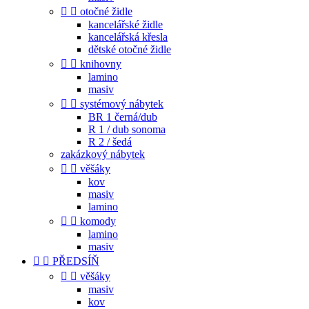


otočné židle
kancelářské židle
kancelářská křesla
dětské otočné židle


knihovny
lamino
masiv


systémový nábytek
BR 1 černá/dub
R 1 / dub sonoma
R 2 / šedá
zakázkový nábytek


věšáky
kov
masiv
lamino


komody
lamino
masiv


PŘEDSÍŇ


věšáky
masiv
kov