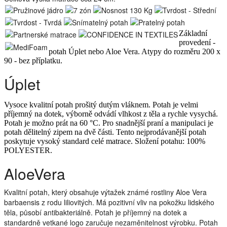
Základní
provedení -
potah Úplet nebo Aloe Vera. Atypy do rozměru 200 x
90 - bez příplatku.
Úplet
Vysoce kvalitní potah prošitý dutým vláknem. Potah je velmi
příjemný na dotek, výborně odvádí vlhkost z těla a rychle vysychá.
Potah je možno prát na 60 °C. Pro snadnější praní a manipulaci je
potah dělitelný zipem na dvě části. Tento nejprodávanější potah
poskytuje vysoký standard celé matrace. Složení potahu: 100%
POLYESTER.
AloeVera
Kvalitní potah, který obsahuje výtažek známé rostliny Aloe Vera
barbaensis z rodu liliovitých. Má pozitivní vliv na pokožku lidského
těla, působí antibakteriálně. Potah je příjemný na dotek a
standardně vetkané logo zaručuje nezaměnitelnost výrobku. Potah