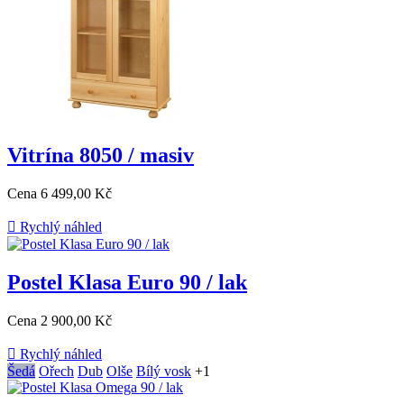
Vitrína 8050 / masiv
Cena
6 499,00 Kč

Rychlý náhled
Postel Klasa Euro 90 / lak
Cena
2 900,00 Kč

Rychlý náhled
Šedá
Ořech
Dub
Olše
Bílý vosk
+1