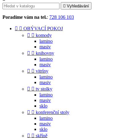

Vyhledávání
Poradíme vám na tel.
:
728 106 103


OBÝVACÍ POKOJ


komody
lamino
masiv


knihovny
lamino
masiv


vitríny
lamino
masiv


tv stolky
lamino
masiv
sklo


konferenční stoly
lamino
masiv
sklo


skříně