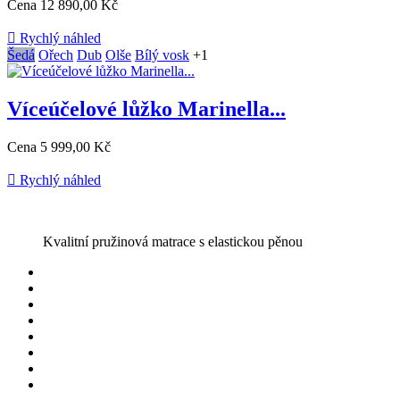
Cena
12 890,00 Kč

Rychlý náhled
Šedá
Ořech
Dub
Olše
Bílý vosk
+1
Víceúčelové lůžko Marinella...
Cena
5 999,00 Kč

Rychlý náhled
Kvalitní pružinová matrace s elastickou pěnou