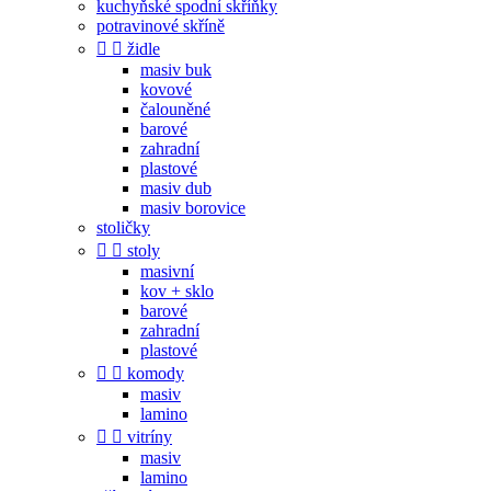
kuchyňské spodní skříňky
potravinové skříně


židle
masiv buk
kovové
čalouněné
barové
zahradní
plastové
masiv dub
masiv borovice
stoličky


stoly
masivní
kov + sklo
barové
zahradní
plastové


komody
masiv
lamino


vitríny
masiv
lamino