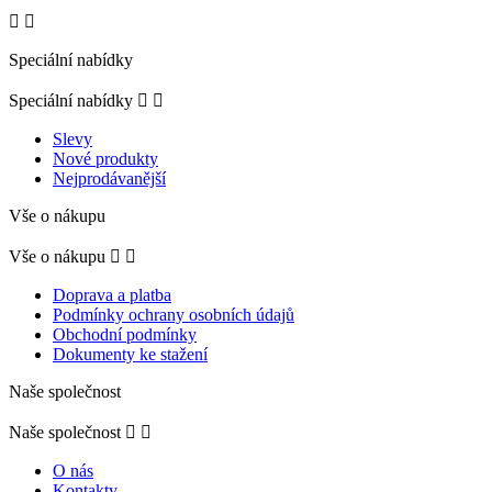


Speciální nabídky
Speciální nabídky


Slevy
Nové produkty
Nejprodávanější
Vše o nákupu
Vše o nákupu


Doprava a platba
Podmínky ochrany osobních údajů
Obchodní podmínky
Dokumenty ke stažení
Naše společnost
Naše společnost


O nás
Kontakty