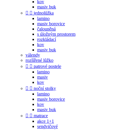
kov
masiv buk


jednolůžka
lamino
masiv borovice
čalouněná
s úložným prostorem
rozkládací
kov
masiv buk
válendy
rozšířené lůžko


patrové postele
lamino
masiv
kov


noční stolky
lamino
masiv borovice
kov
masiv buk


matrace
akce 1+1
sendvičové