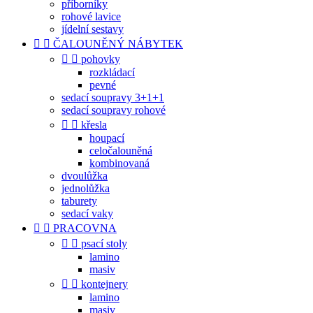
příborníky
rohové lavice
jídelní sestavy


ČALOUNĚNÝ NÁBYTEK


pohovky
rozkládací
pevné
sedací soupravy 3+1+1
sedací soupravy rohové


křesla
houpací
celočalouněná
kombinovaná
dvoulůžka
jednolůžka
taburety
sedací vaky


PRACOVNA


psací stoly
lamino
masiv


kontejnery
lamino
masiv