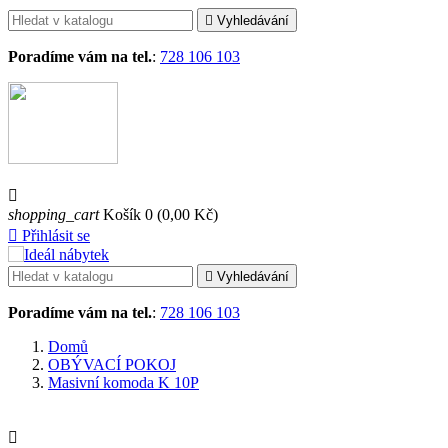

Vyhledávání
Poradíme vám na tel.
:
728 106 103

shopping_cart
Košík
0
(0,00 Kč)

Přihlásit se

Vyhledávání
Poradíme vám na tel.
:
728 106 103
Domů
OBÝVACÍ POKOJ
Masivní komoda K 10P
