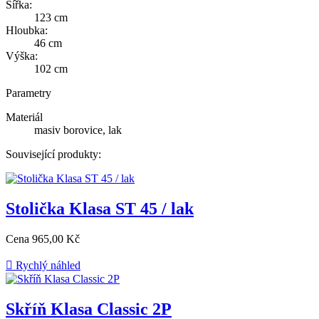
Šířka:
123 cm
Hloubka:
46 cm
Výška:
102 cm
Parametry
Materiál
masiv borovice, lak
Související produkty:
Stolička Klasa ST 45 / lak
Cena
965,00 Kč

Rychlý náhled
Skříň Klasa Classic 2P