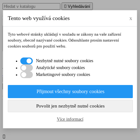

Vyhledávání
Poradíme vám na tel.
Tento web využívá cookies
:
728 106 103
x
Tyto webové stránky ukládají v souladu se zákony na vaše zařízení
soubory, obecně nazývané cookies. Odsouhlaste prosím nastavení
cookies souborů pro použití webu.

Nezbytně nutné soubory cookies
shopping_cart
Košík
0
(0,00 Kč)
Analytické soubory cookies

Přihlásit se
Marketingové soubory cookies

Vyhledávání
Přijmout všechny soubory cookies
Poradíme vám na tel.
:
728 106 103
Povolit jen nezbytně nutné cookies
Domů
OBÝVACÍ POKOJ
Vitrína Kaspian 2w2s
Více informací
