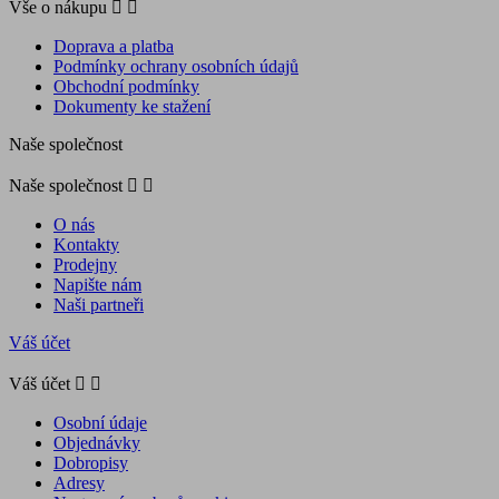
Vše o nákupu


Doprava a platba
Podmínky ochrany osobních údajů
Obchodní podmínky
Dokumenty ke stažení
Naše společnost
Naše společnost


O nás
Kontakty
Prodejny
Napište nám
Naši partneři
Váš účet
Váš účet


Osobní údaje
Objednávky
Dobropisy
Adresy