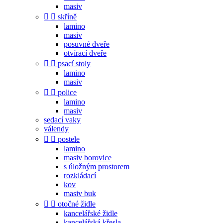
masiv


skříně
lamino
masiv
posuvné dveře
otvírací dveře


psací stoly
lamino
masiv


police
lamino
masiv
sedací vaky
válendy


postele
lamino
masiv borovice
s úložným prostorem
rozkládací
kov
masiv buk


otočné židle
kancelářské židle
kancelářská křesla