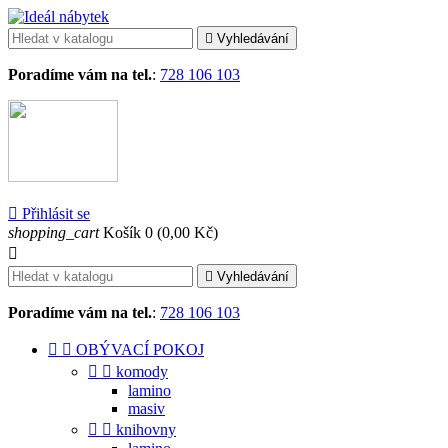

Vyhledávání
Poradíme vám na tel.
:
728 106 103

Přihlásit se
shopping_cart
Košík
0
(0,00 Kč)


Vyhledávání
Poradíme vám na tel.
:
728 106 103


OBÝVACÍ POKOJ


komody
lamino
masiv


knihovny