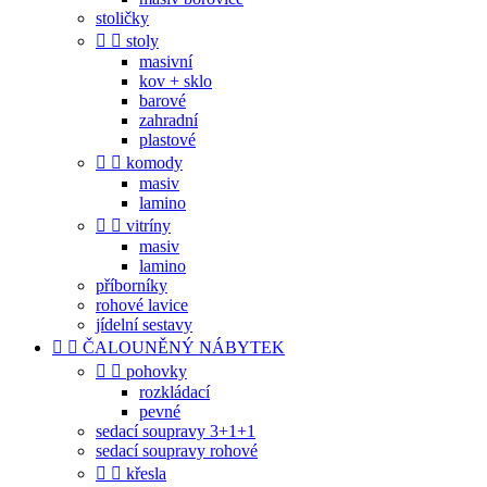
stoličky


stoly
masivní
kov + sklo
barové
zahradní
plastové


komody
masiv
lamino


vitríny
masiv
lamino
příborníky
rohové lavice
jídelní sestavy


ČALOUNĚNÝ NÁBYTEK


pohovky
rozkládací
pevné
sedací soupravy 3+1+1
sedací soupravy rohové


křesla