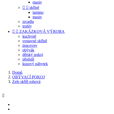
masiv


skříně
lamino
masiv
zrcadla
truhly


ZAKÁZKOVÁ VÝROBA
kuchyně
vestavné skříně
pracovny
obývák
dětský pokoj
předsíň
kusový nábytek
Domů
OBÝVACÍ POKOJ
Zele skříň rohová
