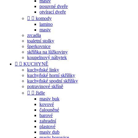
masiv
posuvné dveře
otvírací dveře


komody
lamino
masiv
zrcadla
toaletní stolky
šperkovnice
skříňka na lůžkoviny
koupelnový nábytek


KUCHYNĚ
kuchyňské linky
kuchyňské horní skříňky
kuchyňské spodní skříňky
potravinové skříně


židle
masiv buk
kovové
čalouněné
barové
zahradní
plastové
masiv dub
masiv borovice