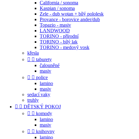
California / sonoma
Kaspian / sonoma
Zele - dub wotan + bílý pololesk
Provance - borovice ander/dub
Topazio - masiv
LANDWOOD
TORINO - přírodní
TORINO - bílý lak
TORINO - medový vosk
křesla


taburety
čalouněné
masiv


police
lamino
masiv
sedací vaky
truhly


DĚTSKÝ POKOJ


komody
lamino
masiv


knihovny
lamino