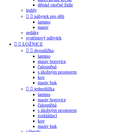
dětské otočné židle
truhly


nábytek pro děti
lamino
masiv
sedáky
systémový nábytek


LOŽNICE


dvoulůžka
lamino
masiv borovice
čalouněná
s úložným prostorem
kov
masiv buk


jednolůžka
lamino
masiv borovice
čalouněná
s úložným prostorem
rozkládací
kov
masiv buk
válendy