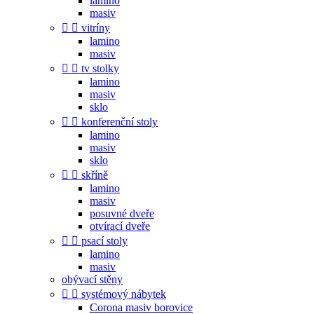
lamino
masiv


vitríny
lamino
masiv


tv stolky
lamino
masiv
sklo


konferenční stoly
lamino
masiv
sklo


skříně
lamino
masiv
posuvné dveře
otvírací dveře


psací stoly
lamino
masiv
obývací stěny


systémový nábytek
Corona masiv borovice