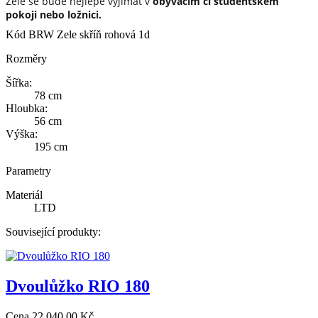
Zele se bude nejlépe vyjímat v
obývacím či studentském
pokoji nebo ložnici.
Kód
BRW Zele skříň rohová 1d
Rozměry
Šířka:
78 cm
Hloubka:
56 cm
Výška:
195 cm
Parametry
Materiál
LTD
Související produkty:
Dvoulůžko RIO 180
Cena
22 040,00 Kč