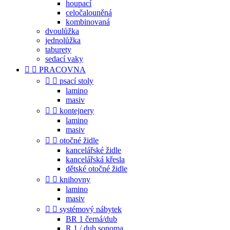
houpací
celočalouněná
kombinovaná
dvoulůžka
jednolůžka
taburety
sedací vaky


PRACOVNA


psací stoly
lamino
masiv


kontejnery
lamino
masiv


otočné židle
kancelářské židle
kancelářská křesla
dětské otočné židle


knihovny
lamino
masiv


systémový nábytek
BR 1 černá/dub
R 1 / dub sonoma