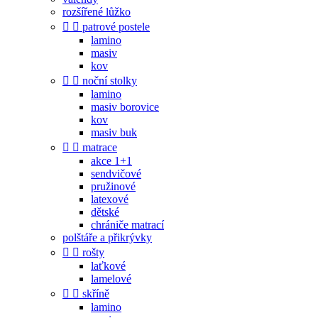
rozšířené lůžko


patrové postele
lamino
masiv
kov


noční stolky
lamino
masiv borovice
kov
masiv buk


matrace
akce 1+1
sendvičové
pružinové
latexové
dětské
chrániče matrací
polštáře a přikrývky


rošty
laťkové
lamelové


skříně
lamino