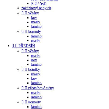
R 2 / šedá
zakázkový nábytek


věšáky
kov
masiv
lamino


komody
lamino
masiv


PŘEDSÍŇ


věšáky
masiv
kov
lamino


botníky
masiv
kov
lamino


předsíňové stěny
masiv
lamino


komody
lamino