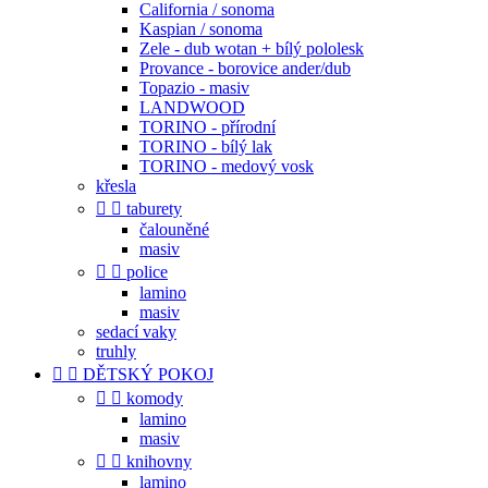
California / sonoma
Kaspian / sonoma
Zele - dub wotan + bílý pololesk
Provance - borovice ander/dub
Topazio - masiv
LANDWOOD
TORINO - přírodní
TORINO - bílý lak
TORINO - medový vosk
křesla


taburety
čalouněné
masiv


police
lamino
masiv
sedací vaky
truhly


DĚTSKÝ POKOJ


komody
lamino
masiv


knihovny
lamino