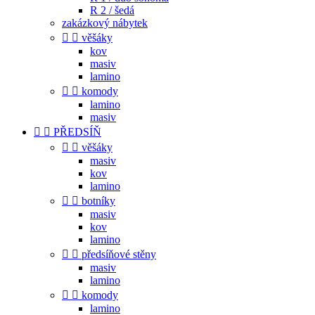
R 2 / šedá
zakázkový nábytek


věšáky
kov
masiv
lamino


komody
lamino
masiv


PŘEDSÍŇ


věšáky
masiv
kov
lamino


botníky
masiv
kov
lamino


předsíňové stěny
masiv
lamino


komody
lamino