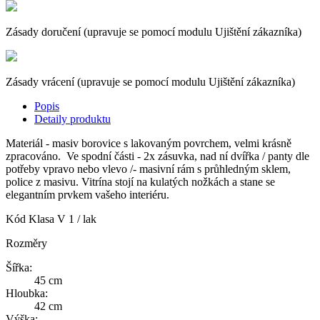
Zásady doručení (upravuje se pomocí modulu Ujištění zákazníka)
Zásady vrácení (upravuje se pomocí modulu Ujištění zákazníka)
Popis
Detaily produktu
Materiál - masiv borovice s lakovaným povrchem, velmi krásně
zpracováno. Ve spodní části - 2x zásuvka, nad ní dvířka / panty dle
potřeby vpravo nebo vlevo /- masivní rám s průhledným sklem,
police z masivu. Vitrína stojí na kulatých nožkách a stane se
elegantním prvkem vašeho interiéru.
Kód
Klasa V 1 / lak
Rozměry
Šířka:
45 cm
Hloubka:
42 cm
Výška: