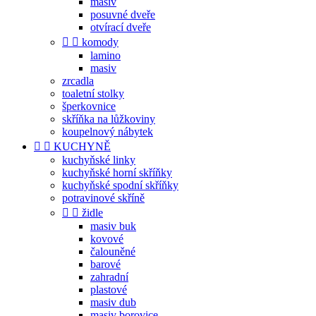
masiv
posuvné dveře
otvírací dveře


komody
lamino
masiv
zrcadla
toaletní stolky
šperkovnice
skříňka na lůžkoviny
koupelnový nábytek


KUCHYNĚ
kuchyňské linky
kuchyňské horní skříňky
kuchyňské spodní skříňky
potravinové skříně


židle
masiv buk
kovové
čalouněné
barové
zahradní
plastové
masiv dub
masiv borovice