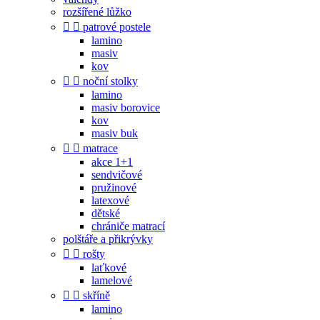
rozšířené lůžko


patrové postele
lamino
masiv
kov


noční stolky
lamino
masiv borovice
kov
masiv buk


matrace
akce 1+1
sendvičové
pružinové
latexové
dětské
chrániče matrací
polštáře a přikrývky


rošty
laťkové
lamelové


skříně
lamino