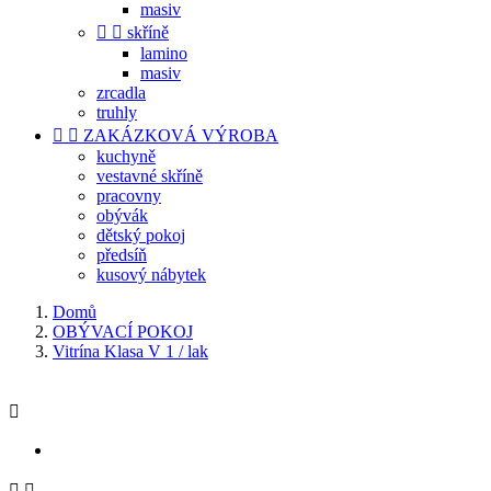
masiv


skříně
lamino
masiv
zrcadla
truhly


ZAKÁZKOVÁ VÝROBA
kuchyně
vestavné skříně
pracovny
obývák
dětský pokoj
předsíň
kusový nábytek
Domů
OBÝVACÍ POKOJ
Vitrína Klasa V 1 / lak


