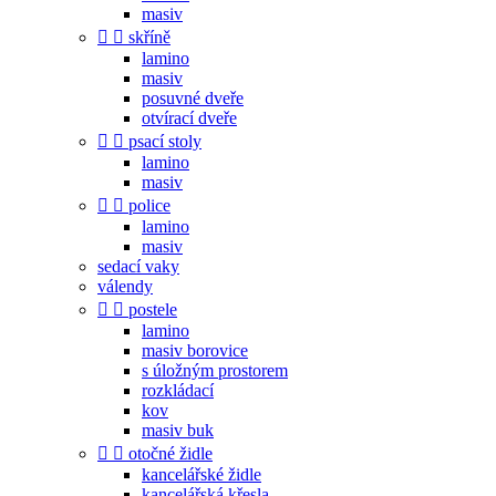
masiv


skříně
lamino
masiv
posuvné dveře
otvírací dveře


psací stoly
lamino
masiv


police
lamino
masiv
sedací vaky
válendy


postele
lamino
masiv borovice
s úložným prostorem
rozkládací
kov
masiv buk


otočné židle
kancelářské židle
kancelářská křesla