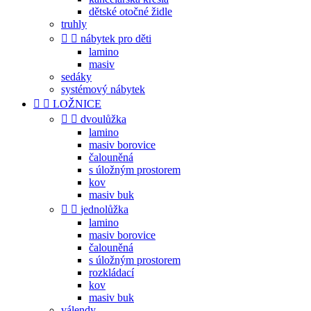
dětské otočné židle
truhly


nábytek pro děti
lamino
masiv
sedáky
systémový nábytek


LOŽNICE


dvoulůžka
lamino
masiv borovice
čalouněná
s úložným prostorem
kov
masiv buk


jednolůžka
lamino
masiv borovice
čalouněná
s úložným prostorem
rozkládací
kov
masiv buk
válendy