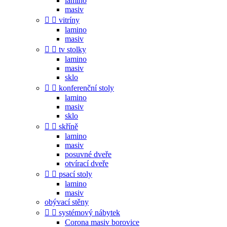
lamino
masiv


vitríny
lamino
masiv


tv stolky
lamino
masiv
sklo


konferenční stoly
lamino
masiv
sklo


skříně
lamino
masiv
posuvné dveře
otvírací dveře


psací stoly
lamino
masiv
obývací stěny


systémový nábytek
Corona masiv borovice