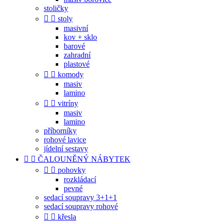
stoličky


stoly
masivní
kov + sklo
barové
zahradní
plastové


komody
masiv
lamino


vitríny
masiv
lamino
příborníky
rohové lavice
jídelní sestavy


ČALOUNĚNÝ NÁBYTEK


pohovky
rozkládací
pevné
sedací soupravy 3+1+1
sedací soupravy rohové


křesla