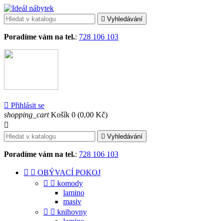

Vyhledávání
Poradíme vám na tel.
:
728 106 103

Přihlásit se
shopping_cart
Košík
0
(0,00 Kč)


Vyhledávání
Poradíme vám na tel.
:
728 106 103


OBÝVACÍ POKOJ


komody
lamino
masiv


knihovny