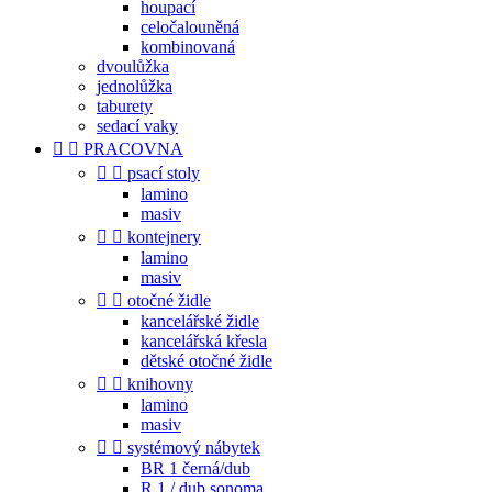
houpací
celočalouněná
kombinovaná
dvoulůžka
jednolůžka
taburety
sedací vaky


PRACOVNA


psací stoly
lamino
masiv


kontejnery
lamino
masiv


otočné židle
kancelářské židle
kancelářská křesla
dětské otočné židle


knihovny
lamino
masiv


systémový nábytek
BR 1 černá/dub
R 1 / dub sonoma