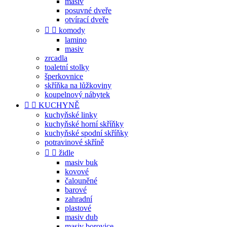
masiv
posuvné dveře
otvírací dveře


komody
lamino
masiv
zrcadla
toaletní stolky
šperkovnice
skříňka na lůžkoviny
koupelnový nábytek


KUCHYNĚ
kuchyňské linky
kuchyňské horní skříňky
kuchyňské spodní skříňky
potravinové skříně


židle
masiv buk
kovové
čalouněné
barové
zahradní
plastové
masiv dub
masiv borovice