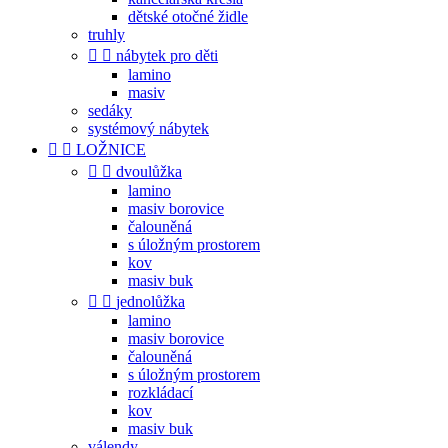
dětské otočné židle
truhly


nábytek pro děti
lamino
masiv
sedáky
systémový nábytek


LOŽNICE


dvoulůžka
lamino
masiv borovice
čalouněná
s úložným prostorem
kov
masiv buk


jednolůžka
lamino
masiv borovice
čalouněná
s úložným prostorem
rozkládací
kov
masiv buk
válendy