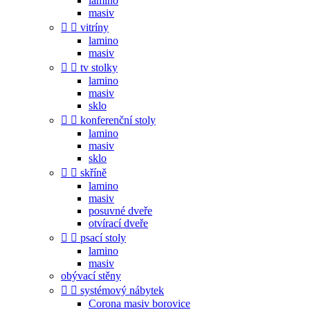
lamino
masiv


vitríny
lamino
masiv


tv stolky
lamino
masiv
sklo


konferenční stoly
lamino
masiv
sklo


skříně
lamino
masiv
posuvné dveře
otvírací dveře


psací stoly
lamino
masiv
obývací stěny


systémový nábytek
Corona masiv borovice