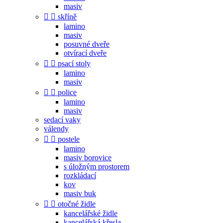
masiv


skříně
lamino
masiv
posuvné dveře
otvírací dveře


psací stoly
lamino
masiv


police
lamino
masiv
sedací vaky
válendy


postele
lamino
masiv borovice
s úložným prostorem
rozkládací
kov
masiv buk


otočné židle
kancelářské židle
kancelářská křesla