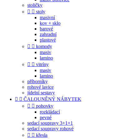
stoličky


stoly
masivní
kov + sklo
barové
zahradní
plastové


komody
masiv
lamino


vitríny
masiv
lamino
příborníky
rohové lavice
jídelní sestavy


ČALOUNĚNÝ NÁBYTEK


pohovky
rozkládací
pevné
sedací soupravy 3+1+1
sedací soupravy rohové


křesla