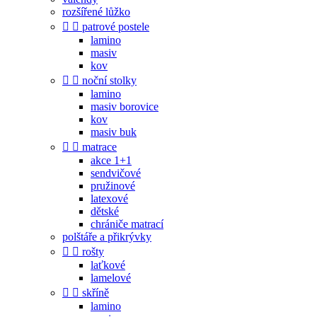
rozšířené lůžko


patrové postele
lamino
masiv
kov


noční stolky
lamino
masiv borovice
kov
masiv buk


matrace
akce 1+1
sendvičové
pružinové
latexové
dětské
chrániče matrací
polštáře a přikrývky


rošty
laťkové
lamelové


skříně
lamino