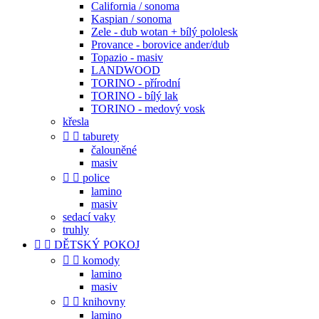
California / sonoma
Kaspian / sonoma
Zele - dub wotan + bílý pololesk
Provance - borovice ander/dub
Topazio - masiv
LANDWOOD
TORINO - přírodní
TORINO - bílý lak
TORINO - medový vosk
křesla


taburety
čalouněné
masiv


police
lamino
masiv
sedací vaky
truhly


DĚTSKÝ POKOJ


komody
lamino
masiv


knihovny
lamino