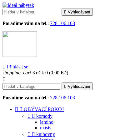

Vyhledávání
Poradíme vám na tel.
:
728 106 103

Přihlásit se
shopping_cart
Košík
0
(0,00 Kč)


Vyhledávání
Poradíme vám na tel.
:
728 106 103


OBÝVACÍ POKOJ


komody
lamino
masiv


knihovny