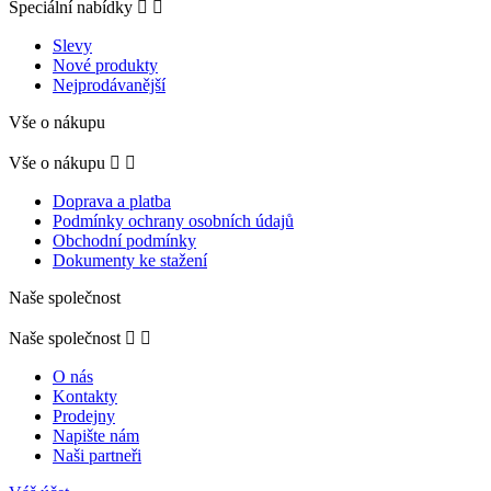
Speciální nabídky


Slevy
Nové produkty
Nejprodávanější
Vše o nákupu
Vše o nákupu


Doprava a platba
Podmínky ochrany osobních údajů
Obchodní podmínky
Dokumenty ke stažení
Naše společnost
Naše společnost


O nás
Kontakty
Prodejny
Napište nám
Naši partneři