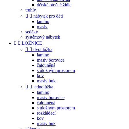
dětské otočné židle
truhly


nábytek pro děti
lamino
masiv
sedáky
systémový nábytek


LOŽNICE


dvoulůžka
lamino
masiv borovice
čalouněná
s úložným prostorem
kov
masiv buk


jednolůžka
lamino
masiv borovice
čalouněná
s úložným prostorem
rozkládací
kov
masiv buk
válendy