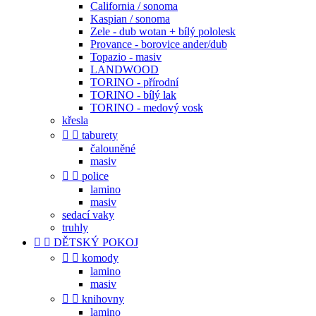
California / sonoma
Kaspian / sonoma
Zele - dub wotan + bílý pololesk
Provance - borovice ander/dub
Topazio - masiv
LANDWOOD
TORINO - přírodní
TORINO - bílý lak
TORINO - medový vosk
křesla


taburety
čalouněné
masiv


police
lamino
masiv
sedací vaky
truhly


DĚTSKÝ POKOJ


komody
lamino
masiv


knihovny
lamino