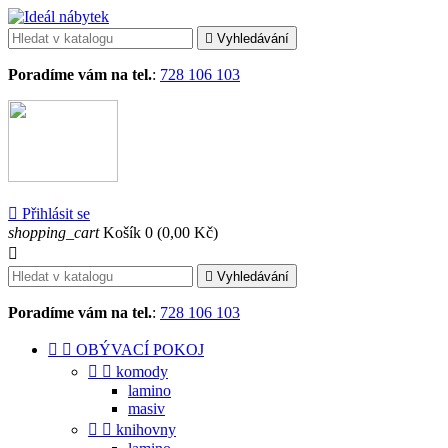

Vyhledávání
Poradíme vám na tel.
:
728 106 103

Přihlásit se
shopping_cart
Košík
0
(0,00 Kč)


Vyhledávání
Poradíme vám na tel.
:
728 106 103


OBÝVACÍ POKOJ


komody
lamino
masiv


knihovny