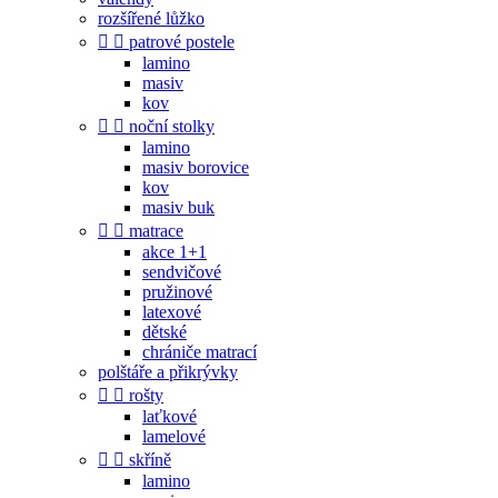
rozšířené lůžko


patrové postele
lamino
masiv
kov


noční stolky
lamino
masiv borovice
kov
masiv buk


matrace
akce 1+1
sendvičové
pružinové
latexové
dětské
chrániče matrací
polštáře a přikrývky


rošty
laťkové
lamelové


skříně
lamino