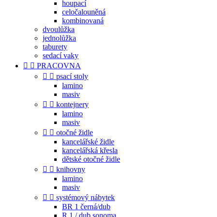
houpací
celočalouněná
kombinovaná
dvoulůžka
jednolůžka
taburety
sedací vaky


PRACOVNA


psací stoly
lamino
masiv


kontejnery
lamino
masiv


otočné židle
kancelářské židle
kancelářská křesla
dětské otočné židle


knihovny
lamino
masiv


systémový nábytek
BR 1 černá/dub
R 1 / dub sonoma