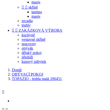
masiv


skříně
lamino
masiv
zrcadla
truhly


ZAKÁZKOVÁ VÝROBA
kuchyně
vestavné skříně
pracovny
obývák
dětský pokoj
předsíň
kusový nábytek
Domů
OBÝVACÍ POKOJ
TOPAZIO - truhla malá 206451


