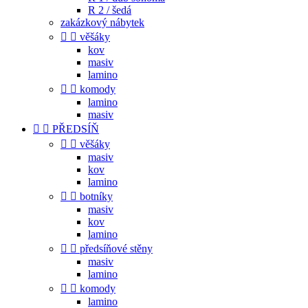
R 2 / šedá
zakázkový nábytek


věšáky
kov
masiv
lamino


komody
lamino
masiv


PŘEDSÍŇ


věšáky
masiv
kov
lamino


botníky
masiv
kov
lamino


předsíňové stěny
masiv
lamino


komody
lamino