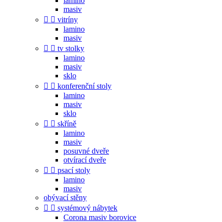
lamino
masiv


vitríny
lamino
masiv


tv stolky
lamino
masiv
sklo


konferenční stoly
lamino
masiv
sklo


skříně
lamino
masiv
posuvné dveře
otvírací dveře


psací stoly
lamino
masiv
obývací stěny


systémový nábytek
Corona masiv borovice