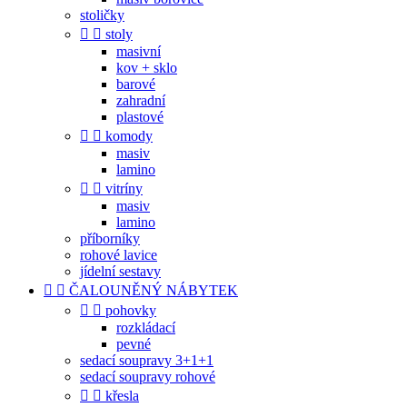
stoličky


stoly
masivní
kov + sklo
barové
zahradní
plastové


komody
masiv
lamino


vitríny
masiv
lamino
příborníky
rohové lavice
jídelní sestavy


ČALOUNĚNÝ NÁBYTEK


pohovky
rozkládací
pevné
sedací soupravy 3+1+1
sedací soupravy rohové


křesla