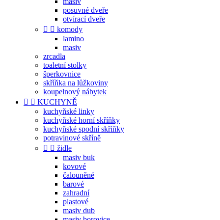
masiv
posuvné dveře
otvírací dveře


komody
lamino
masiv
zrcadla
toaletní stolky
šperkovnice
skříňka na lůžkoviny
koupelnový nábytek


KUCHYNĚ
kuchyňské linky
kuchyňské horní skříňky
kuchyňské spodní skříňky
potravinové skříně


židle
masiv buk
kovové
čalouněné
barové
zahradní
plastové
masiv dub
masiv borovice