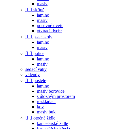
masiv


skříně
lamino
masiv
posuvné dveře
otvírací dveře


psací stoly
lamino
masiv


police
lamino
masiv
sedací vaky
válendy


postele
lamino
masiv borovice
s úložným prostorem
rozkládací
kov
masiv buk


otočné židle
kancelářské židle
kancelářská křesla