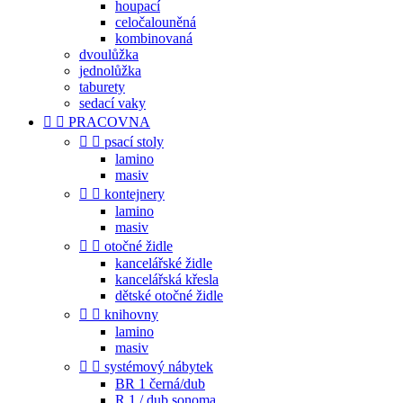
houpací
celočalouněná
kombinovaná
dvoulůžka
jednolůžka
taburety
sedací vaky


PRACOVNA


psací stoly
lamino
masiv


kontejnery
lamino
masiv


otočné židle
kancelářské židle
kancelářská křesla
dětské otočné židle


knihovny
lamino
masiv


systémový nábytek
BR 1 černá/dub
R 1 / dub sonoma