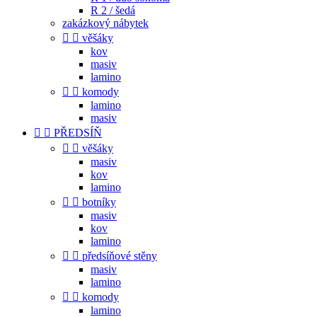
R 2 / šedá
zakázkový nábytek


věšáky
kov
masiv
lamino


komody
lamino
masiv


PŘEDSÍŇ


věšáky
masiv
kov
lamino


botníky
masiv
kov
lamino


předsíňové stěny
masiv
lamino


komody
lamino