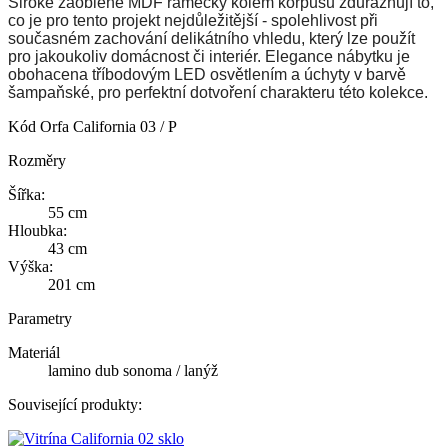
Široké zaoblené MDF rámečky kolem korpusu zdůrazňují to,
co je pro tento projekt nejdůležitější - spolehlivost při
současném zachování delikátního vhledu, který lze použít
pro jakoukoliv domácnost či interiér. Elegance nábytku je
obohacena tříbodovým LED osvětlením a úchyty v barvě
šampaňské, pro perfektní dotvoření charakteru této kolekce.
Kód
Orfa California 03 / P
Rozměry
Šířka:
55 cm
Hloubka:
43 cm
Výška:
201 cm
Parametry
Materiál
lamino dub sonoma / lanýž
Související produkty: