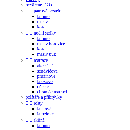
rozšířené lůžko


patrové postele
lamino
masiv
kov


noční stolky
lamino
masiv borovice
kov
masiv buk


matrace
akce 1+1
sendvičové
pružinové
latexové
dětské
chrániče matrací
polštáře a přikrývky


rošty
laťkové
lamelové


skříně
lamino