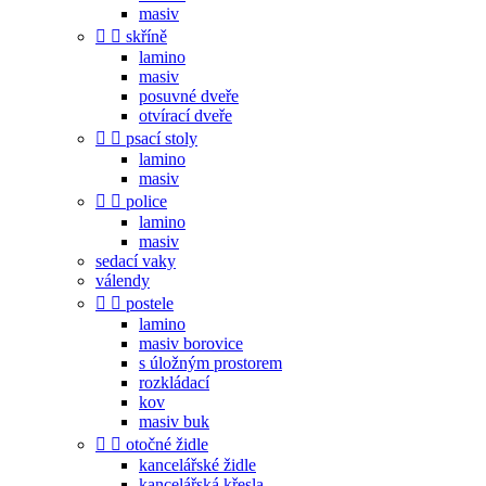
masiv


skříně
lamino
masiv
posuvné dveře
otvírací dveře


psací stoly
lamino
masiv


police
lamino
masiv
sedací vaky
válendy


postele
lamino
masiv borovice
s úložným prostorem
rozkládací
kov
masiv buk


otočné židle
kancelářské židle
kancelářská křesla