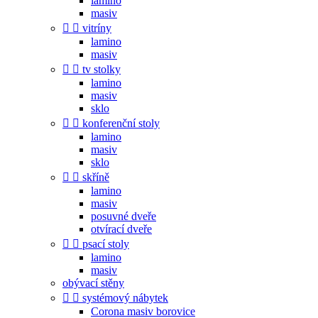
lamino
masiv


vitríny
lamino
masiv


tv stolky
lamino
masiv
sklo


konferenční stoly
lamino
masiv
sklo


skříně
lamino
masiv
posuvné dveře
otvírací dveře


psací stoly
lamino
masiv
obývací stěny


systémový nábytek
Corona masiv borovice