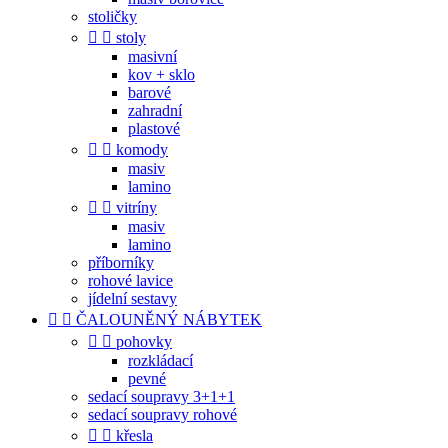
stoličky


stoly
masivní
kov + sklo
barové
zahradní
plastové


komody
masiv
lamino


vitríny
masiv
lamino
příborníky
rohové lavice
jídelní sestavy


ČALOUNĚNÝ NÁBYTEK


pohovky
rozkládací
pevné
sedací soupravy 3+1+1
sedací soupravy rohové


křesla