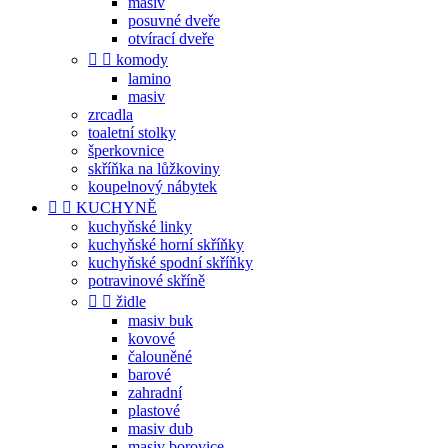
masiv
posuvné dveře
otvírací dveře


komody
lamino
masiv
zrcadla
toaletní stolky
šperkovnice
skříňka na lůžkoviny
koupelnový nábytek


KUCHYNĚ
kuchyňské linky
kuchyňské horní skříňky
kuchyňské spodní skříňky
potravinové skříně


židle
masiv buk
kovové
čalouněné
barové
zahradní
plastové
masiv dub
masiv borovice