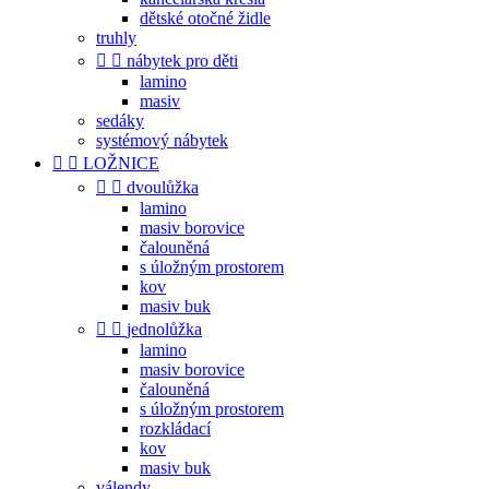
dětské otočné židle
truhly


nábytek pro děti
lamino
masiv
sedáky
systémový nábytek


LOŽNICE


dvoulůžka
lamino
masiv borovice
čalouněná
s úložným prostorem
kov
masiv buk


jednolůžka
lamino
masiv borovice
čalouněná
s úložným prostorem
rozkládací
kov
masiv buk
válendy