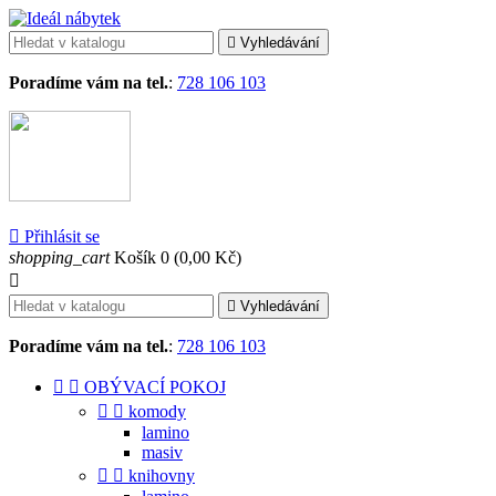

Vyhledávání
Poradíme vám na tel.
:
728 106 103

Přihlásit se
shopping_cart
Košík
0
(0,00 Kč)


Vyhledávání
Poradíme vám na tel.
:
728 106 103


OBÝVACÍ POKOJ


komody
lamino
masiv


knihovny