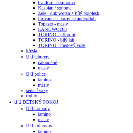
California / sonoma
Kaspian / sonoma
Zele - dub wotan + bílý pololesk
Provance - borovice ander/dub
Topazio - masiv
LANDWOOD
TORINO - přírodní
TORINO - bílý lak
TORINO - medový vosk
křesla


taburety
čalouněné
masiv


police
lamino
masiv
sedací vaky
truhly


DĚTSKÝ POKOJ


komody
lamino
masiv


knihovny
lamino