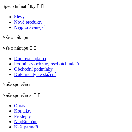
Speciální nabídky


Slevy
Nové produkty
Nejprodávanější
Vše o nákupu
Vše o nákupu


Doprava a platba
Podmínky ochrany osobních údajů
Obchodní podmínky
Dokumenty ke stažení
Naše společnost
Naše společnost


O nás
Kontakty
Prodejny
Napište nám
Naši partneři