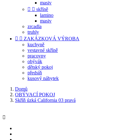
masiv


skříně
lamino
masiv
zrcadla
truhly


ZAKÁZKOVÁ VÝROBA
kuchyně
vestavné skříně
pracovny
obývák
dětský pokoj
předsíň
kusový nábytek
Domů
OBÝVACÍ POKOJ
Skříň úzká California 03 pravá
