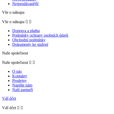
Nejprodávanější
Vše o nákupu
Vše o nákupu


Doprava a platba
Podmínky ochrany osobních údajů
Obchodní podmínky
Dokumenty ke stažení
Naše společnost
Naše společnost


O nás
Kontakty
Prodejny
Napište nám
Naši partneři
Váš účet
Váš účet

