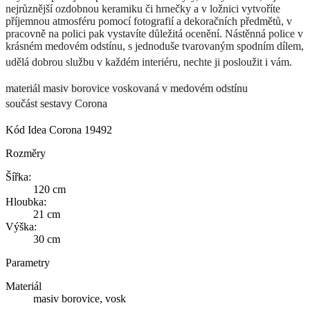
nejrůznější ozdobnou keramiku či hrnečky a v ložnici vytvoříte
příjemnou atmosféru pomocí fotografií a dekoračních předmětů, v
pracovně na polici pak vystavíte důležitá ocenění. Nástěnná police v
krásném medovém odstínu, s jednoduše tvarovaným spodním dílem,
udělá dobrou službu v každém interiéru, nechte ji posloužit i vám.
materiál masiv borovice voskovaná v medovém odstínu
součást sestavy Corona
Kód
Idea Corona 19492
Rozměry
Šířka:
120 cm
Hloubka:
21 cm
Výška:
30 cm
Parametry
Materiál
masiv borovice, vosk