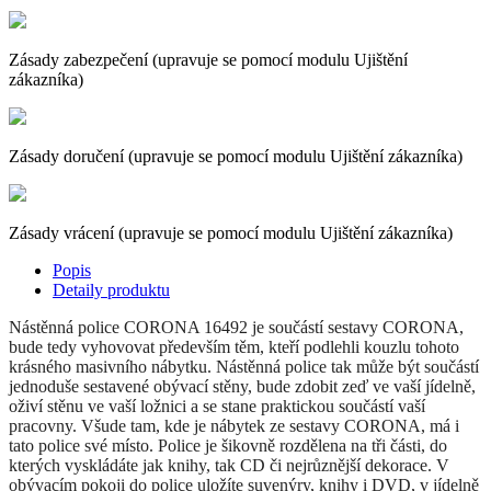
Zásady zabezpečení (upravuje se pomocí modulu Ujištění
zákazníka)
Zásady doručení (upravuje se pomocí modulu Ujištění zákazníka)
Zásady vrácení (upravuje se pomocí modulu Ujištění zákazníka)
Popis
Detaily produktu
Nástěnná police CORONA 16492 je součástí sestavy CORONA,
bude tedy vyhovovat především těm, kteří podlehli kouzlu tohoto
krásného masivního nábytku. Nástěnná police tak může být součástí
jednoduše sestavené obývací stěny, bude zdobit zeď ve vaší jídelně,
oživí stěnu ve vaší ložnici a se stane praktickou součástí vaší
pracovny. Všude tam, kde je nábytek ze sestavy CORONA, má i
tato police své místo. Police je šikovně rozdělena na tři části, do
kterých vyskládáte jak knihy, tak CD či nejrůznější dekorace. V
obývacím pokoji do police uložíte suvenýry, knihy i DVD, v jídelně