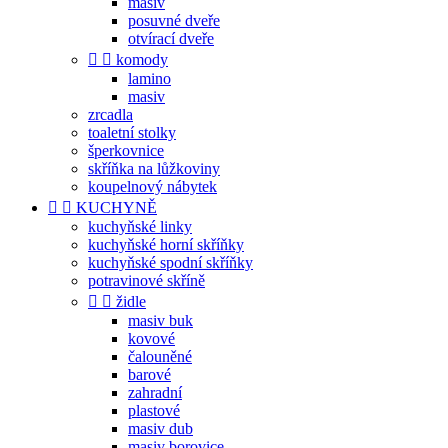
masiv
posuvné dveře
otvírací dveře


komody
lamino
masiv
zrcadla
toaletní stolky
šperkovnice
skříňka na lůžkoviny
koupelnový nábytek


KUCHYNĚ
kuchyňské linky
kuchyňské horní skříňky
kuchyňské spodní skříňky
potravinové skříně


židle
masiv buk
kovové
čalouněné
barové
zahradní
plastové
masiv dub
masiv borovice