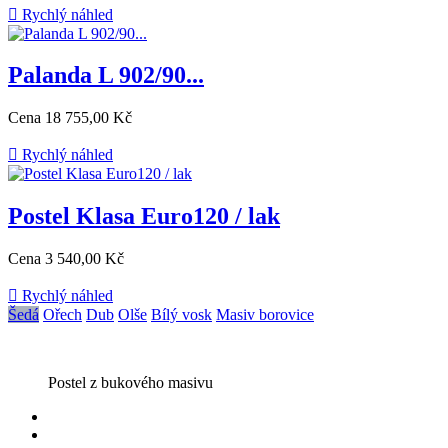

Rychlý náhled
Palanda L 902/90...
Cena
18 755,00 Kč

Rychlý náhled
Postel Klasa Euro120 / lak
Cena
3 540,00 Kč

Rychlý náhled
Šedá
Ořech
Dub
Olše
Bílý vosk
Masiv borovice
Postel z bukového masivu