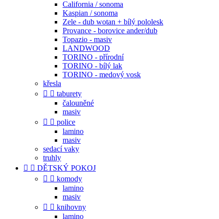
California / sonoma
Kaspian / sonoma
Zele - dub wotan + bílý pololesk
Provance - borovice ander/dub
Topazio - masiv
LANDWOOD
TORINO - přírodní
TORINO - bílý lak
TORINO - medový vosk
křesla


taburety
čalouněné
masiv


police
lamino
masiv
sedací vaky
truhly


DĚTSKÝ POKOJ


komody
lamino
masiv


knihovny
lamino