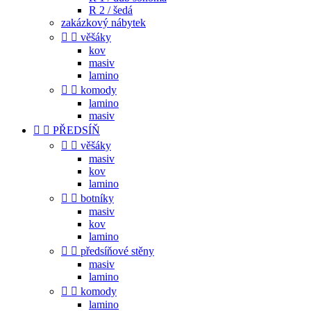
R 2 / šedá
zakázkový nábytek


věšáky
kov
masiv
lamino


komody
lamino
masiv


PŘEDSÍŇ


věšáky
masiv
kov
lamino


botníky
masiv
kov
lamino


předsíňové stěny
masiv
lamino


komody
lamino