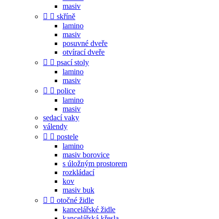
masiv


skříně
lamino
masiv
posuvné dveře
otvírací dveře


psací stoly
lamino
masiv


police
lamino
masiv
sedací vaky
válendy


postele
lamino
masiv borovice
s úložným prostorem
rozkládací
kov
masiv buk


otočné židle
kancelářské židle
kancelářská křesla