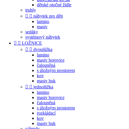
dětské otočné židle
truhly


nábytek pro děti
lamino
masiv
sedáky
systémový nábytek


LOŽNICE


dvoulůžka
lamino
masiv borovice
čalouněná
s úložným prostorem
kov
masiv buk


jednolůžka
lamino
masiv borovice
čalouněná
s úložným prostorem
rozkládací
kov
masiv buk
válendy