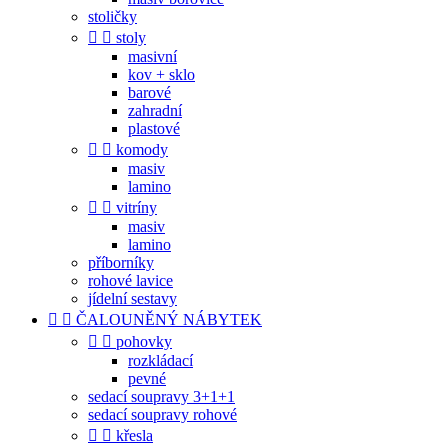
stoličky


stoly
masivní
kov + sklo
barové
zahradní
plastové


komody
masiv
lamino


vitríny
masiv
lamino
příborníky
rohové lavice
jídelní sestavy


ČALOUNĚNÝ NÁBYTEK


pohovky
rozkládací
pevné
sedací soupravy 3+1+1
sedací soupravy rohové


křesla