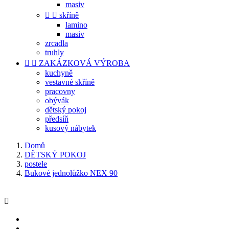
masiv


skříně
lamino
masiv
zrcadla
truhly


ZAKÁZKOVÁ VÝROBA
kuchyně
vestavné skříně
pracovny
obývák
dětský pokoj
předsíň
kusový nábytek
Domů
DĚTSKÝ POKOJ
postele
Bukové jednolůžko NEX 90
