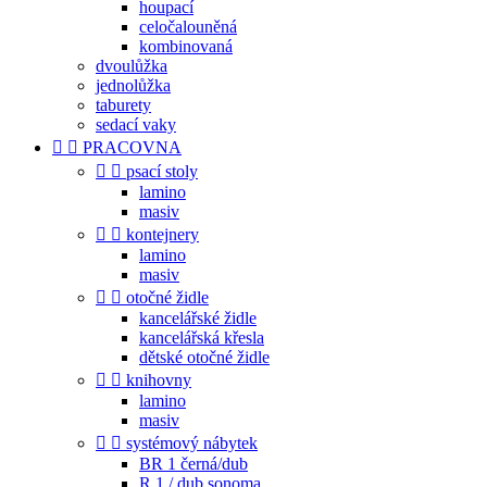
houpací
celočalouněná
kombinovaná
dvoulůžka
jednolůžka
taburety
sedací vaky


PRACOVNA


psací stoly
lamino
masiv


kontejnery
lamino
masiv


otočné židle
kancelářské židle
kancelářská křesla
dětské otočné židle


knihovny
lamino
masiv


systémový nábytek
BR 1 černá/dub
R 1 / dub sonoma