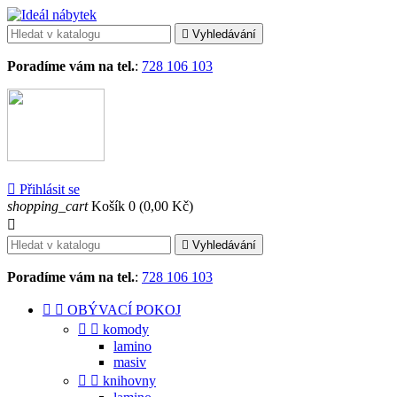

Vyhledávání
Poradíme vám na tel.
:
728 106 103

Přihlásit se
shopping_cart
Košík
0
(0,00 Kč)


Vyhledávání
Poradíme vám na tel.
:
728 106 103


OBÝVACÍ POKOJ


komody
lamino
masiv


knihovny