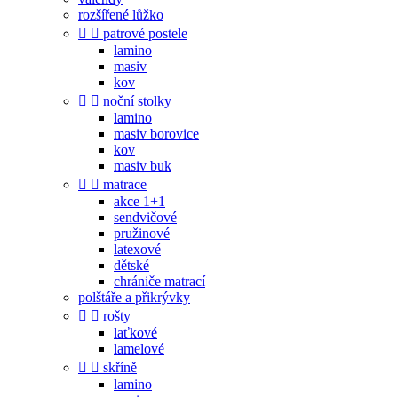
rozšířené lůžko


patrové postele
lamino
masiv
kov


noční stolky
lamino
masiv borovice
kov
masiv buk


matrace
akce 1+1
sendvičové
pružinové
latexové
dětské
chrániče matrací
polštáře a přikrývky


rošty
laťkové
lamelové


skříně
lamino