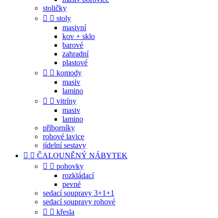
stoličky


stoly
masivní
kov + sklo
barové
zahradní
plastové


komody
masiv
lamino


vitríny
masiv
lamino
příborníky
rohové lavice
jídelní sestavy


ČALOUNĚNÝ NÁBYTEK


pohovky
rozkládací
pevné
sedací soupravy 3+1+1
sedací soupravy rohové


křesla