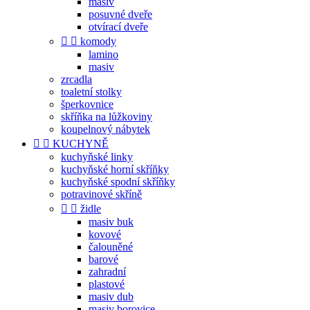
masiv
posuvné dveře
otvírací dveře


komody
lamino
masiv
zrcadla
toaletní stolky
šperkovnice
skříňka na lůžkoviny
koupelnový nábytek


KUCHYNĚ
kuchyňské linky
kuchyňské horní skříňky
kuchyňské spodní skříňky
potravinové skříně


židle
masiv buk
kovové
čalouněné
barové
zahradní
plastové
masiv dub
masiv borovice