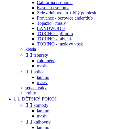
California / sonoma
Kaspian / sonoma
Zele - dub wotan + bílý pololesk
Provance - borovice ander/dub
Topazio - masiv
LANDWOOD
TORINO - přírodní
TORINO - bílý lak
TORINO - medový vosk
křesla


taburety
čalouněné
masiv


police
lamino
masiv
sedací vaky
truhly


DĚTSKÝ POKOJ


komody
lamino
masiv


knihovny
lamino