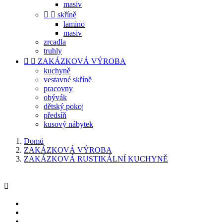
masiv


skříně
lamino
masiv
zrcadla
truhly


ZAKÁZKOVÁ VÝROBA
kuchyně
vestavné skříně
pracovny
obývák
dětský pokoj
předsíň
kusový nábytek
Domů
ZAKÁZKOVÁ VÝROBA
ZAKÁZKOVÁ RUSTIKÁLNÍ KUCHYNĚ
