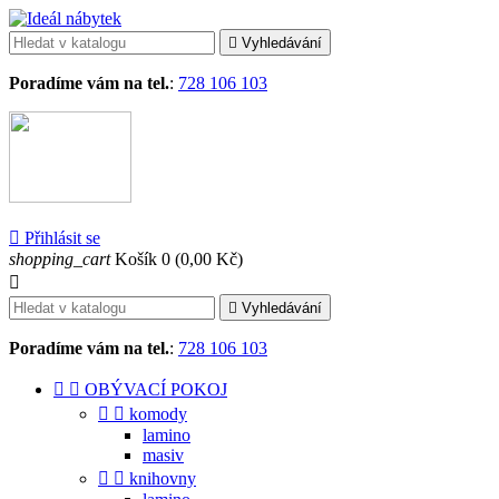

Vyhledávání
Poradíme vám na tel.
:
728 106 103

Přihlásit se
shopping_cart
Košík
0
(0,00 Kč)


Vyhledávání
Poradíme vám na tel.
:
728 106 103


OBÝVACÍ POKOJ


komody
lamino
masiv


knihovny