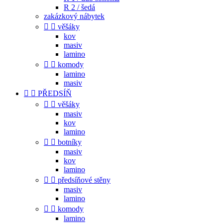
R 2 / šedá
zakázkový nábytek


věšáky
kov
masiv
lamino


komody
lamino
masiv


PŘEDSÍŇ


věšáky
masiv
kov
lamino


botníky
masiv
kov
lamino


předsíňové stěny
masiv
lamino


komody
lamino