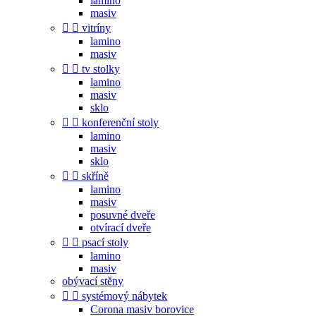
lamino
masiv


vitríny
lamino
masiv


tv stolky
lamino
masiv
sklo


konferenční stoly
lamino
masiv
sklo


skříně
lamino
masiv
posuvné dveře
otvírací dveře


psací stoly
lamino
masiv
obývací stěny


systémový nábytek
Corona masiv borovice