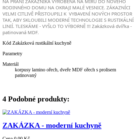
NA PŘÁNÍ ZÁKAZNÍKA VYROBENÁ NA MÍRU DO NOVÉHO
RODINNÉHO DOMU NA OKRAJI MALÉ VESNICE. ZÁKAZNÍCI
VELMI CITLIVĚ PŘISTOUPILI K VYBAVENÍ NOVÝCH PROSTOR
TAK, ABY SKLOUBILI MODERNÍ TECHNOLOGIE S RUSTIKÁLNÍ
LINIÍ. TLESKÁME - VYŠLO TO VÝBORNĚ !!! Zakázková dvířka -
patinovaná MDF.
Kód
Zakázková rustikální kuchyně
Parametry
Materiál
korpusy lamino ořech, dveře MDF ořech s prolisem
patinovaný
4
Podobné produkty:
ZAKÁZKA - moderní kuchyně
Cena
0,00 Kč