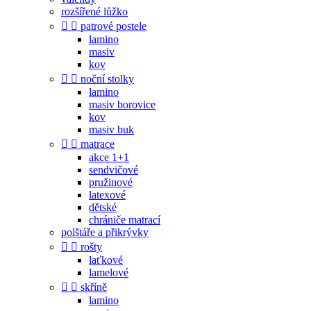
rozšířené lůžko


patrové postele
lamino
masiv
kov


noční stolky
lamino
masiv borovice
kov
masiv buk


matrace
akce 1+1
sendvičové
pružinové
latexové
dětské
chrániče matrací
polštáře a přikrývky


rošty
laťkové
lamelové


skříně
lamino