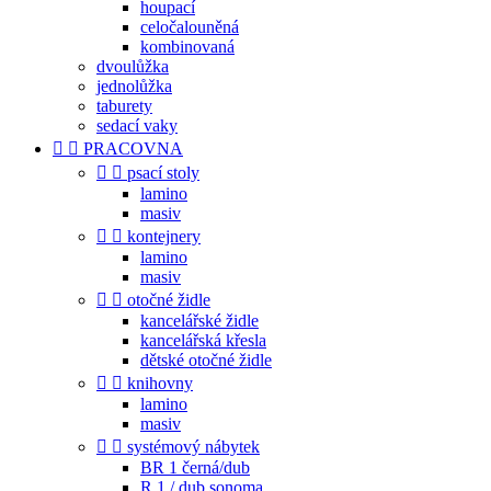
houpací
celočalouněná
kombinovaná
dvoulůžka
jednolůžka
taburety
sedací vaky


PRACOVNA


psací stoly
lamino
masiv


kontejnery
lamino
masiv


otočné židle
kancelářské židle
kancelářská křesla
dětské otočné židle


knihovny
lamino
masiv


systémový nábytek
BR 1 černá/dub
R 1 / dub sonoma