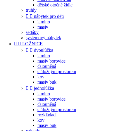
dětské otočné židle
truhly


nábytek pro děti
lamino
masiv
sedáky
systémový nábytek


LOŽNICE


dvoulůžka
lamino
masiv borovice
čalouněná
s úložným prostorem
kov
masiv buk


jednolůžka
lamino
masiv borovice
čalouněná
s úložným prostorem
rozkládací
kov
masiv buk
válendy