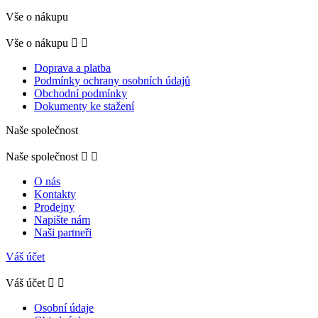
Vše o nákupu
Vše o nákupu


Doprava a platba
Podmínky ochrany osobních údajů
Obchodní podmínky
Dokumenty ke stažení
Naše společnost
Naše společnost


O nás
Kontakty
Prodejny
Napište nám
Naši partneři
Váš účet
Váš účet


Osobní údaje