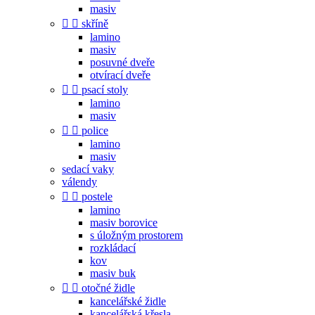
masiv


skříně
lamino
masiv
posuvné dveře
otvírací dveře


psací stoly
lamino
masiv


police
lamino
masiv
sedací vaky
válendy


postele
lamino
masiv borovice
s úložným prostorem
rozkládací
kov
masiv buk


otočné židle
kancelářské židle
kancelářská křesla