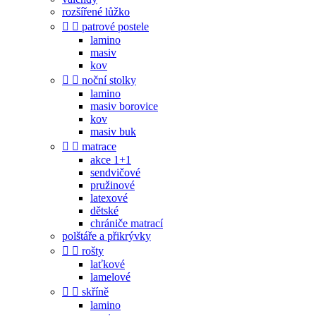
rozšířené lůžko


patrové postele
lamino
masiv
kov


noční stolky
lamino
masiv borovice
kov
masiv buk


matrace
akce 1+1
sendvičové
pružinové
latexové
dětské
chrániče matrací
polštáře a přikrývky


rošty
laťkové
lamelové


skříně
lamino