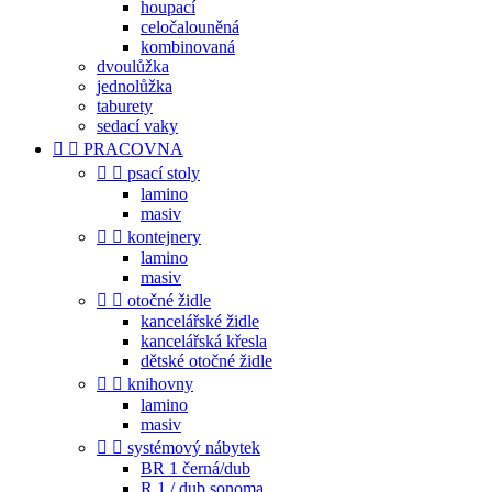
houpací
celočalouněná
kombinovaná
dvoulůžka
jednolůžka
taburety
sedací vaky


PRACOVNA


psací stoly
lamino
masiv


kontejnery
lamino
masiv


otočné židle
kancelářské židle
kancelářská křesla
dětské otočné židle


knihovny
lamino
masiv


systémový nábytek
BR 1 černá/dub
R 1 / dub sonoma