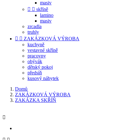
masiv


skříně
lamino
masiv
zrcadla
truhly


ZAKÁZKOVÁ VÝROBA
kuchyně
vestavné skříně
pracovny
obývák
dětský pokoj
předsíň
kusový nábytek
Domů
ZAKÁZKOVÁ VÝROBA
ZAKÁZKA SKŘÍŇ


