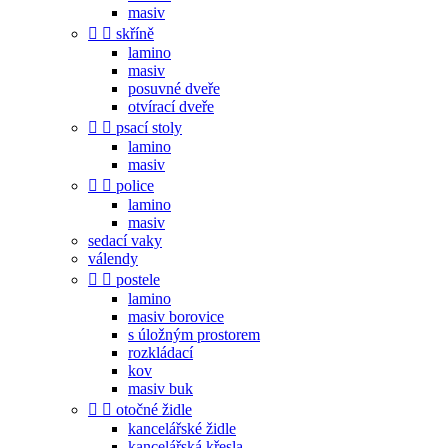
masiv


skříně
lamino
masiv
posuvné dveře
otvírací dveře


psací stoly
lamino
masiv


police
lamino
masiv
sedací vaky
válendy


postele
lamino
masiv borovice
s úložným prostorem
rozkládací
kov
masiv buk


otočné židle
kancelářské židle
kancelářská křesla