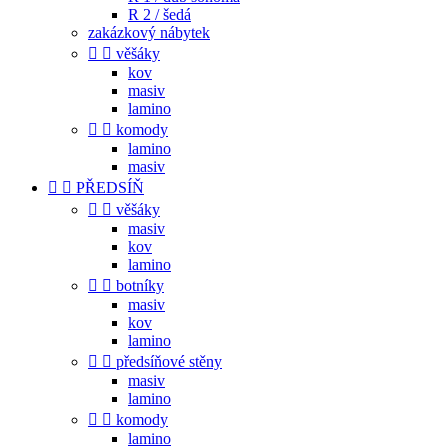
R 2 / šedá
zakázkový nábytek


věšáky
kov
masiv
lamino


komody
lamino
masiv


PŘEDSÍŇ


věšáky
masiv
kov
lamino


botníky
masiv
kov
lamino


předsíňové stěny
masiv
lamino


komody
lamino