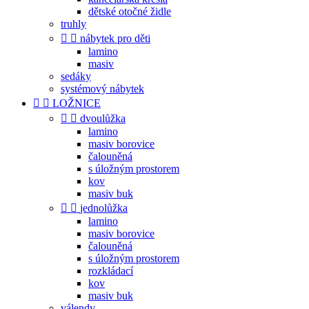
dětské otočné židle
truhly


nábytek pro děti
lamino
masiv
sedáky
systémový nábytek


LOŽNICE


dvoulůžka
lamino
masiv borovice
čalouněná
s úložným prostorem
kov
masiv buk


jednolůžka
lamino
masiv borovice
čalouněná
s úložným prostorem
rozkládací
kov
masiv buk
válendy