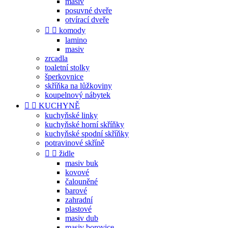
masiv
posuvné dveře
otvírací dveře


komody
lamino
masiv
zrcadla
toaletní stolky
šperkovnice
skříňka na lůžkoviny
koupelnový nábytek


KUCHYNĚ
kuchyňské linky
kuchyňské horní skříňky
kuchyňské spodní skříňky
potravinové skříně


židle
masiv buk
kovové
čalouněné
barové
zahradní
plastové
masiv dub
masiv borovice