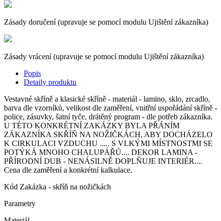
Zásady doručení (upravuje se pomocí modulu Ujištění zákazníka)
Zásady vrácení (upravuje se pomocí modulu Ujištění zákazníka)
Popis
Detaily produktu
Vestavné skříně a klasické skříně - materiál - lamino, sklo, zrcadlo,
barva dle vzorníků, velikost dle zaměření, vnitřní uspořádání skříně -
police, zásuvky, šatní tyče, drátěný program - dle potřeb zákazníka.
U TÉTO KONKRÉTNÍ ZAKÁZKY BYLA PŘÁNÍM
ZÁKAZNÍKA SKŘÍŇ NA NOŽIČKÁCH, ABY DOCHÁZELO
K CIRKULACI VZDUCHU ..... S VLKÝMI MÍSTNOSTMI SE
POTÝKÁ MNOHO CHALUPÁŘŮ.... DEKOR LAMINA -
PŘÍRODNÍ DUB - NENÁSILNĚ DOPLŇUJE INTERIÉR....
Cena dle zaměření a konkrétní kalkulace.
Kód
Zakázka - skříň na nožičkách
Parametry
Materiál