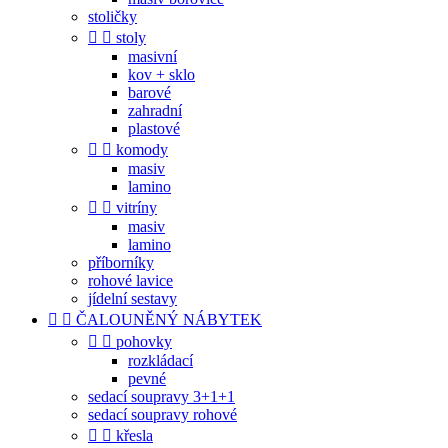
stoličky


stoly
masivní
kov + sklo
barové
zahradní
plastové


komody
masiv
lamino


vitríny
masiv
lamino
příborníky
rohové lavice
jídelní sestavy


ČALOUNĚNÝ NÁBYTEK


pohovky
rozkládací
pevné
sedací soupravy 3+1+1
sedací soupravy rohové


křesla