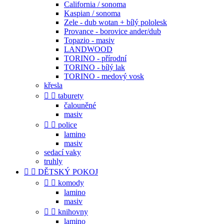
California / sonoma
Kaspian / sonoma
Zele - dub wotan + bílý pololesk
Provance - borovice ander/dub
Topazio - masiv
LANDWOOD
TORINO - přírodní
TORINO - bílý lak
TORINO - medový vosk
křesla


taburety
čalouněné
masiv


police
lamino
masiv
sedací vaky
truhly


DĚTSKÝ POKOJ


komody
lamino
masiv


knihovny
lamino