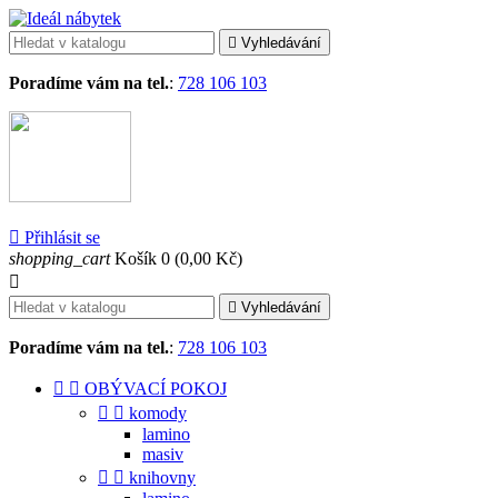

Vyhledávání
Poradíme vám na tel.
:
728 106 103

Přihlásit se
shopping_cart
Košík
0
(0,00 Kč)


Vyhledávání
Poradíme vám na tel.
:
728 106 103


OBÝVACÍ POKOJ


komody
lamino
masiv


knihovny