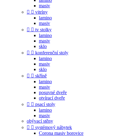
lamino
masiv


vitríny
lamino
masiv


tv stolky
lamino
masiv
sklo


konferenční stoly
lamino
masiv
sklo


skříně
lamino
masiv
posuvné dveře
otvírací dveře


psací stoly
lamino
masiv
obývací stěny


systémový nábytek
Corona masiv borovice