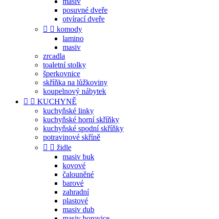
masiv
posuvné dveře
otvírací dveře


komody
lamino
masiv
zrcadla
toaletní stolky
šperkovnice
skříňka na lůžkoviny
koupelnový nábytek


KUCHYNĚ
kuchyňské linky
kuchyňské horní skříňky
kuchyňské spodní skříňky
potravinové skříně


židle
masiv buk
kovové
čalouněné
barové
zahradní
plastové
masiv dub
masiv borovice