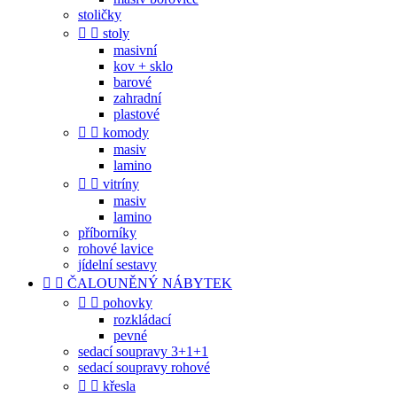
stoličky


stoly
masivní
kov + sklo
barové
zahradní
plastové


komody
masiv
lamino


vitríny
masiv
lamino
příborníky
rohové lavice
jídelní sestavy


ČALOUNĚNÝ NÁBYTEK


pohovky
rozkládací
pevné
sedací soupravy 3+1+1
sedací soupravy rohové


křesla