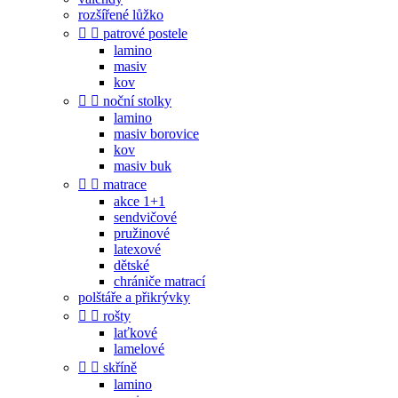
rozšířené lůžko


patrové postele
lamino
masiv
kov


noční stolky
lamino
masiv borovice
kov
masiv buk


matrace
akce 1+1
sendvičové
pružinové
latexové
dětské
chrániče matrací
polštáře a přikrývky


rošty
laťkové
lamelové


skříně
lamino