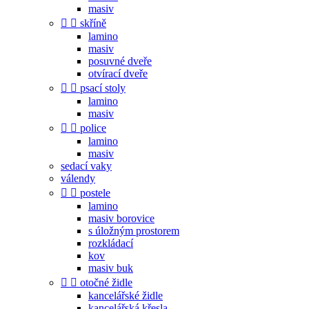
masiv


skříně
lamino
masiv
posuvné dveře
otvírací dveře


psací stoly
lamino
masiv


police
lamino
masiv
sedací vaky
válendy


postele
lamino
masiv borovice
s úložným prostorem
rozkládací
kov
masiv buk


otočné židle
kancelářské židle
kancelářská křesla