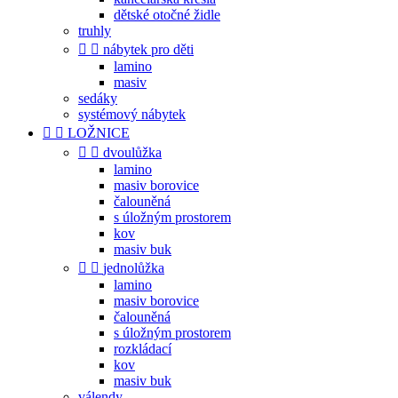
dětské otočné židle
truhly


nábytek pro děti
lamino
masiv
sedáky
systémový nábytek


LOŽNICE


dvoulůžka
lamino
masiv borovice
čalouněná
s úložným prostorem
kov
masiv buk


jednolůžka
lamino
masiv borovice
čalouněná
s úložným prostorem
rozkládací
kov
masiv buk
válendy