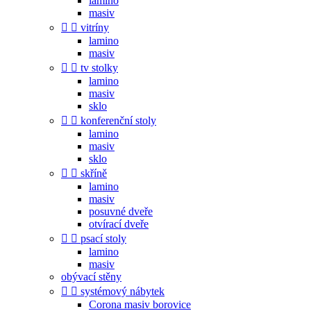
lamino
masiv


vitríny
lamino
masiv


tv stolky
lamino
masiv
sklo


konferenční stoly
lamino
masiv
sklo


skříně
lamino
masiv
posuvné dveře
otvírací dveře


psací stoly
lamino
masiv
obývací stěny


systémový nábytek
Corona masiv borovice