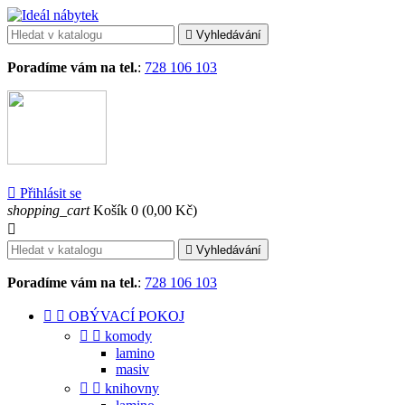

Vyhledávání
Poradíme vám na tel.
:
728 106 103

Přihlásit se
shopping_cart
Košík
0
(0,00 Kč)


Vyhledávání
Poradíme vám na tel.
:
728 106 103


OBÝVACÍ POKOJ


komody
lamino
masiv


knihovny