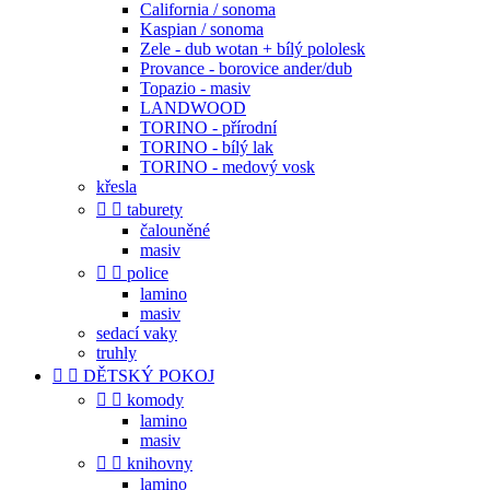
California / sonoma
Kaspian / sonoma
Zele - dub wotan + bílý pololesk
Provance - borovice ander/dub
Topazio - masiv
LANDWOOD
TORINO - přírodní
TORINO - bílý lak
TORINO - medový vosk
křesla


taburety
čalouněné
masiv


police
lamino
masiv
sedací vaky
truhly


DĚTSKÝ POKOJ


komody
lamino
masiv


knihovny
lamino