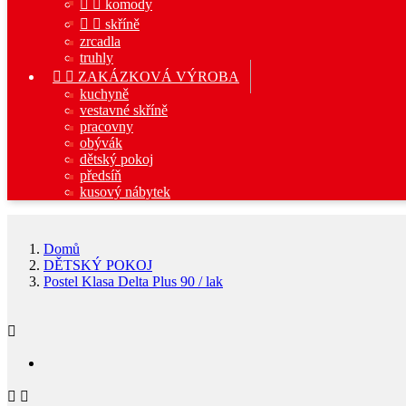


komody


skříně
zrcadla
truhly


ZAKÁZKOVÁ VÝROBA
kuchyně
vestavné skříně
pracovny
obývák
dětský pokoj
předsíň
kusový nábytek
Domů
DĚTSKÝ POKOJ
Postel Klasa Delta Plus 90 / lak


