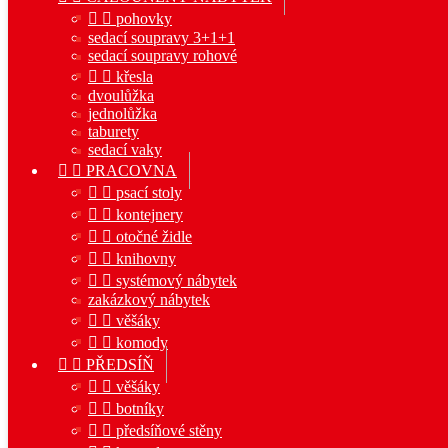


pohovky
sedací soupravy 3+1+1
sedací soupravy rohové


křesla
dvoulůžka
jednolůžka
taburety
sedací vaky


PRACOVNA


psací stoly


kontejnery


otočné židle


knihovny


systémový nábytek
zakázkový nábytek


věšáky


komody


PŘEDSÍŇ


věšáky


botníky


předsíňové stěny