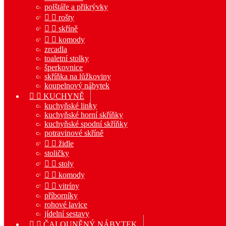
polštáře a přikrývky


rošty


skříně


komody
zrcadla
toaletní stolky
šperkovnice
skříňka na lůžkoviny
koupelnový nábytek


KUCHYNĚ
kuchyňské linky
kuchyňské horní skříňky
kuchyňské spodní skříňky
potravinové skříně


židle
stoličky


stoly


komody


vitríny
příborníky
rohové lavice
jídelní sestavy


ČALOUNĚNÝ NÁBYTEK