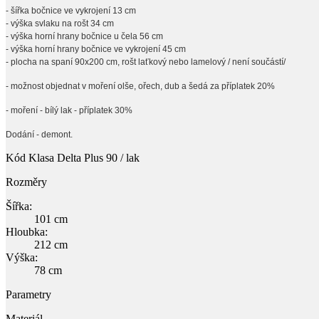
- šířka bočnice ve vykrojení 13 cm
- výška svlaku na rošt 34 cm
- výška horní hrany bočnice u čela 56 cm
- výška horní hrany bočnice ve vykrojení 45 cm
- plocha na spaní 90x200 cm, rošt laťkový nebo lamelový / není součástí/
- možnost objednat v moření olše, ořech, dub a šedá za příplatek 20%
- moření - bílý lak - příplatek 30%
Dodání - demont.
Kód
Klasa Delta Plus 90 / lak
Rozměry
Šířka:
101 cm
Hloubka:
212 cm
Výška:
78 cm
Parametry
Materiál