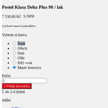
Postel Klasa Delta Plus 90 / lak
S DPH
7 530,00 Kč
Zvýšené masivní jednolůžko
Vyberte si barvu
Šedá
Ořech
Dub
Olše
Bílý vosk
Masiv borovice
Počet

Přidat do košíku

do 2-4 týdnů
Sdílet