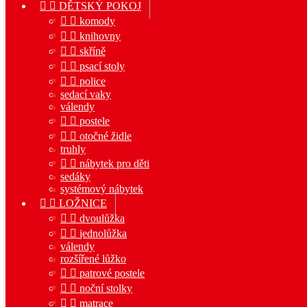


DĚTSKÝ POKOJ


komody


knihovny


skříně


psací stoly


police
sedací vaky
válendy


postele


otočné židle
truhly


nábytek pro děti
sedáky
systémový nábytek


LOŽNICE


dvoulůžka


jednolůžka
válendy
rozšířené lůžko


patrové postele


noční stolky


matrace