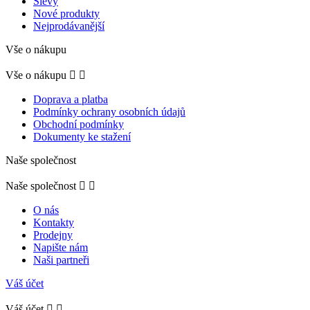
Slevy
Nové produkty
Nejprodávanější
Vše o nákupu
Vše o nákupu


Doprava a platba
Podmínky ochrany osobních údajů
Obchodní podmínky
Dokumenty ke stažení
Naše společnost
Naše společnost


O nás
Kontakty
Prodejny
Napište nám
Naši partneři
Váš účet
Váš účet

