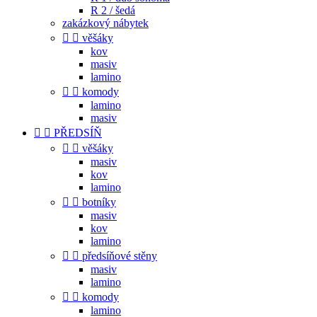
R 2 / šedá
zakázkový nábytek


věšáky
kov
masiv
lamino


komody
lamino
masiv


PŘEDSÍŇ


věšáky
masiv
kov
lamino


botníky
masiv
kov
lamino


předsíňové stěny
masiv
lamino


komody
lamino