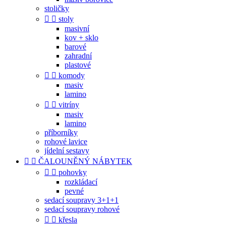
stoličky


stoly
masivní
kov + sklo
barové
zahradní
plastové


komody
masiv
lamino


vitríny
masiv
lamino
příborníky
rohové lavice
jídelní sestavy


ČALOUNĚNÝ NÁBYTEK


pohovky
rozkládací
pevné
sedací soupravy 3+1+1
sedací soupravy rohové


křesla