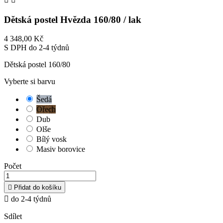
Dětská postel Hvězda 160/80 / lak
4 348,00 Kč
S DPH
do 2-4 týdnů
Dětská postel 160/80
Vyberte si barvu
Šedá
Ořech
Dub
Olše
Bílý vosk
Masiv borovice
Počet

Přidat do košíku

do 2-4 týdnů
Sdílet