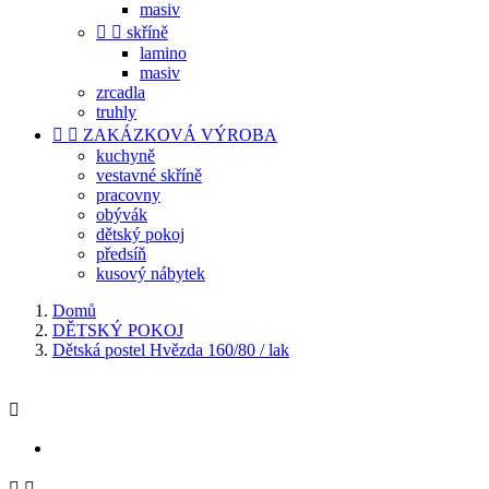
masiv


skříně
lamino
masiv
zrcadla
truhly


ZAKÁZKOVÁ VÝROBA
kuchyně
vestavné skříně
pracovny
obývák
dětský pokoj
předsíň
kusový nábytek
Domů
DĚTSKÝ POKOJ
Dětská postel Hvězda 160/80 / lak


