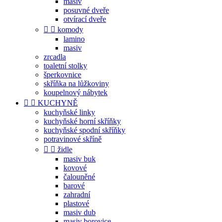
masiv
posuvné dveře
otvírací dveře


komody
lamino
masiv
zrcadla
toaletní stolky
šperkovnice
skříňka na lůžkoviny
koupelnový nábytek


KUCHYNĚ
kuchyňské linky
kuchyňské horní skříňky
kuchyňské spodní skříňky
potravinové skříně


židle
masiv buk
kovové
čalouněné
barové
zahradní
plastové
masiv dub
masiv borovice