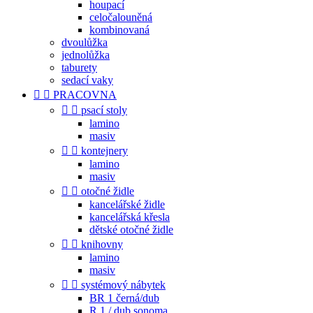
houpací
celočalouněná
kombinovaná
dvoulůžka
jednolůžka
taburety
sedací vaky


PRACOVNA


psací stoly
lamino
masiv


kontejnery
lamino
masiv


otočné židle
kancelářské židle
kancelářská křesla
dětské otočné židle


knihovny
lamino
masiv


systémový nábytek
BR 1 černá/dub
R 1 / dub sonoma