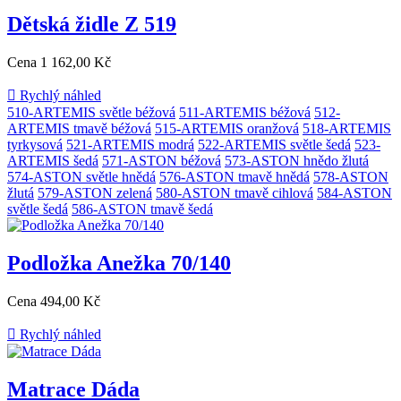
Dětská židle Z 519
Cena
1 162,00 Kč

Rychlý náhled
510-ARTEMIS světle béžová
511-ARTEMIS béžová
512-
ARTEMIS tmavě béžová
515-ARTEMIS oranžová
518-ARTEMIS
tyrkysová
521-ARTEMIS modrá
522-ARTEMIS světle šedá
523-
ARTEMIS šedá
571-ASTON béžová
573-ASTON hnědo žlutá
574-ASTON světle hnědá
576-ASTON tmavě hnědá
578-ASTON
žlutá
579-ASTON zelená
580-ASTON tmavě cihlová
584-ASTON
světle šedá
586-ASTON tmavě šedá
Podložka Anežka 70/140
Cena
494,00 Kč

Rychlý náhled
Matrace Dáda