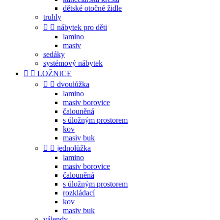
dětské otočné židle
truhly


nábytek pro děti
lamino
masiv
sedáky
systémový nábytek


LOŽNICE


dvoulůžka
lamino
masiv borovice
čalouněná
s úložným prostorem
kov
masiv buk


jednolůžka
lamino
masiv borovice
čalouněná
s úložným prostorem
rozkládací
kov
masiv buk
válendy