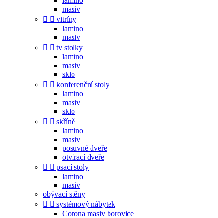
lamino
masiv


vitríny
lamino
masiv


tv stolky
lamino
masiv
sklo


konferenční stoly
lamino
masiv
sklo


skříně
lamino
masiv
posuvné dveře
otvírací dveře


psací stoly
lamino
masiv
obývací stěny


systémový nábytek
Corona masiv borovice