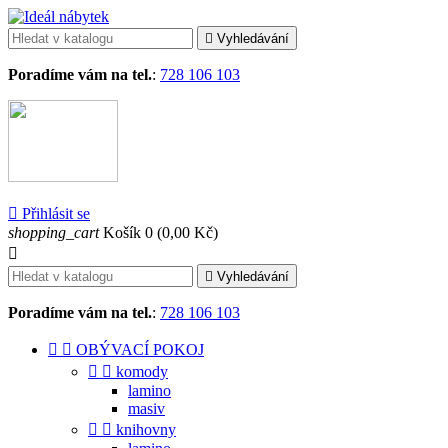

Vyhledávání
Poradíme vám na tel.
:
728 106 103

Přihlásit se
shopping_cart
Košík
0
(0,00 Kč)


Vyhledávání
Poradíme vám na tel.
:
728 106 103


OBÝVACÍ POKOJ


komody
lamino
masiv


knihovny