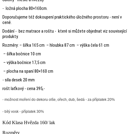
- ložná plocha 80×160cm.
Doporučujeme též dokoupení praktického úložného prostoru - není v
ceně.
Dodání - bez matrace a roštu - které si můžete objednat viz související
produkty.
Rozměry: – šířka 165 cm – hloubka 87 cm – výška čela 61 cm
– šířka bočnice 10 cm
– výška bočnice 17,5 cm
– plocha na spaní 80×160 cm
- síla desek 20 mm
rošt laťkový - cena 395,-
- možnost moření do dekoru olše, ořech, dub, šedá - za příplatek 20%
- bílý vosk - příplatek 30%
Kód
Klasa Hvězda 160/ lak
Rozměry