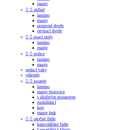
masiv


skříně
lamino
masiv
posuvné dveře
otvírací dveře


psací stoly
lamino
masiv


police
lamino
masiv
sedací vaky
válendy


postele
lamino
masiv borovice
s úložným prostorem
rozkládací
kov
masiv buk


otočné židle
kancelářské židle
kancelářská křesla