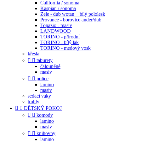
California / sonoma
Kaspian / sonoma
Zele - dub wotan + bílý pololesk
Provance - borovice ander/dub
Topazio - masiv
LANDWOOD
TORINO - přírodní
TORINO - bílý lak
TORINO - medový vosk
křesla


taburety
čalouněné
masiv


police
lamino
masiv
sedací vaky
truhly


DĚTSKÝ POKOJ


komody
lamino
masiv


knihovny
lamino