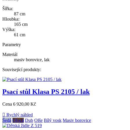
Šířka:
87 cm
Hloubka:
165 cm
Výška:
61 cm
Parametry
Materiál
masiv borovice, lak
Související produkty:
Psací stůl Klasa PS 2105 / lak
Cena
6 920,00 Kč

Rychlý náhled
Šedá
Ořech
Dub
Olše
Bílý vosk
Masiv borovice