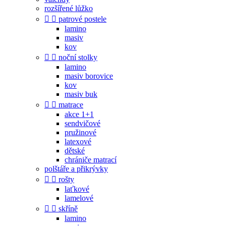
rozšířené lůžko


patrové postele
lamino
masiv
kov


noční stolky
lamino
masiv borovice
kov
masiv buk


matrace
akce 1+1
sendvičové
pružinové
latexové
dětské
chrániče matrací
polštáře a přikrývky


rošty
laťkové
lamelové


skříně
lamino