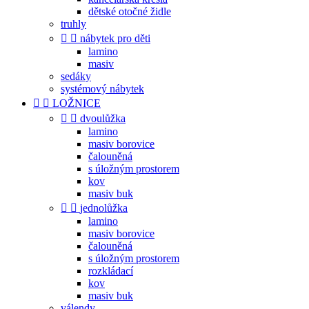
dětské otočné židle
truhly


nábytek pro děti
lamino
masiv
sedáky
systémový nábytek


LOŽNICE


dvoulůžka
lamino
masiv borovice
čalouněná
s úložným prostorem
kov
masiv buk


jednolůžka
lamino
masiv borovice
čalouněná
s úložným prostorem
rozkládací
kov
masiv buk
válendy