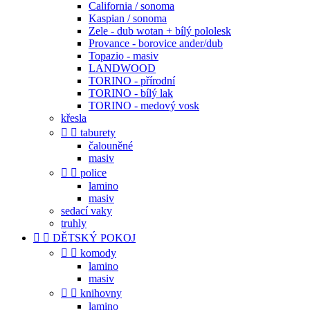
California / sonoma
Kaspian / sonoma
Zele - dub wotan + bílý pololesk
Provance - borovice ander/dub
Topazio - masiv
LANDWOOD
TORINO - přírodní
TORINO - bílý lak
TORINO - medový vosk
křesla


taburety
čalouněné
masiv


police
lamino
masiv
sedací vaky
truhly


DĚTSKÝ POKOJ


komody
lamino
masiv


knihovny
lamino