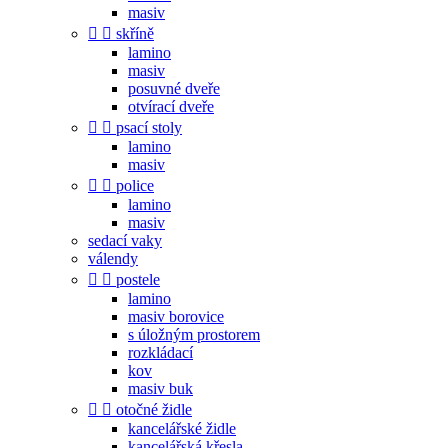
masiv


skříně
lamino
masiv
posuvné dveře
otvírací dveře


psací stoly
lamino
masiv


police
lamino
masiv
sedací vaky
válendy


postele
lamino
masiv borovice
s úložným prostorem
rozkládací
kov
masiv buk


otočné židle
kancelářské židle
kancelářská křesla