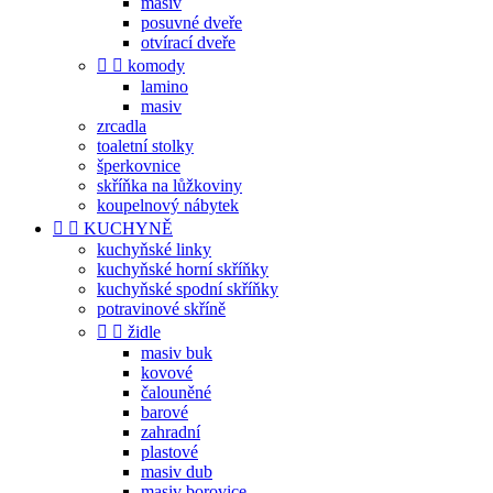
masiv
posuvné dveře
otvírací dveře


komody
lamino
masiv
zrcadla
toaletní stolky
šperkovnice
skříňka na lůžkoviny
koupelnový nábytek


KUCHYNĚ
kuchyňské linky
kuchyňské horní skříňky
kuchyňské spodní skříňky
potravinové skříně


židle
masiv buk
kovové
čalouněné
barové
zahradní
plastové
masiv dub
masiv borovice