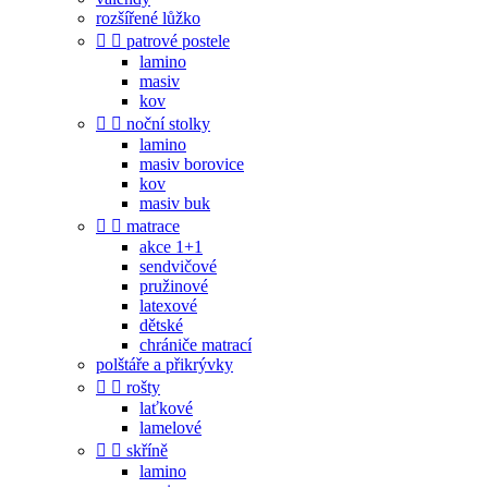
rozšířené lůžko


patrové postele
lamino
masiv
kov


noční stolky
lamino
masiv borovice
kov
masiv buk


matrace
akce 1+1
sendvičové
pružinové
latexové
dětské
chrániče matrací
polštáře a přikrývky


rošty
laťkové
lamelové


skříně
lamino