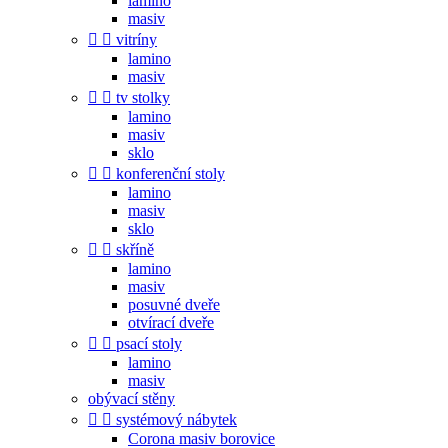
lamino
masiv


vitríny
lamino
masiv


tv stolky
lamino
masiv
sklo


konferenční stoly
lamino
masiv
sklo


skříně
lamino
masiv
posuvné dveře
otvírací dveře


psací stoly
lamino
masiv
obývací stěny


systémový nábytek
Corona masiv borovice