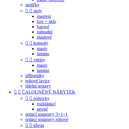
stoličky


stoly
masivní
kov + sklo
barové
zahradní
plastové


komody
masiv
lamino


vitríny
masiv
lamino
příborníky
rohové lavice
jídelní sestavy


ČALOUNĚNÝ NÁBYTEK


pohovky
rozkládací
pevné
sedací soupravy 3+1+1
sedací soupravy rohové


křesla