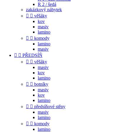
R 2 / šedá
zakázkový nábytek


věšáky
kov
masiv
lamino


komody
lamino
masiv


PŘEDSÍŇ


věšáky
masiv
kov
lamino


botníky
masiv
kov
lamino


předsíňové stěny
masiv
lamino


komody
lamino