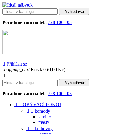

Vyhledávání
Poradíme vám na tel.
:
728 106 103

Přihlásit se
shopping_cart
Košík
0
(0,00 Kč)


Vyhledávání
Poradíme vám na tel.
:
728 106 103


OBÝVACÍ POKOJ


komody
lamino
masiv


knihovny