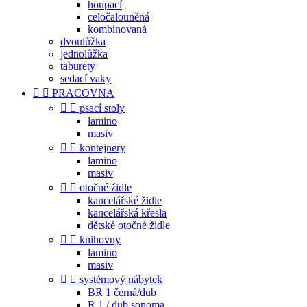
houpací
celočalouněná
kombinovaná
dvoulůžka
jednolůžka
taburety
sedací vaky


PRACOVNA


psací stoly
lamino
masiv


kontejnery
lamino
masiv


otočné židle
kancelářské židle
kancelářská křesla
dětské otočné židle


knihovny
lamino
masiv


systémový nábytek
BR 1 černá/dub
R 1 / dub sonoma