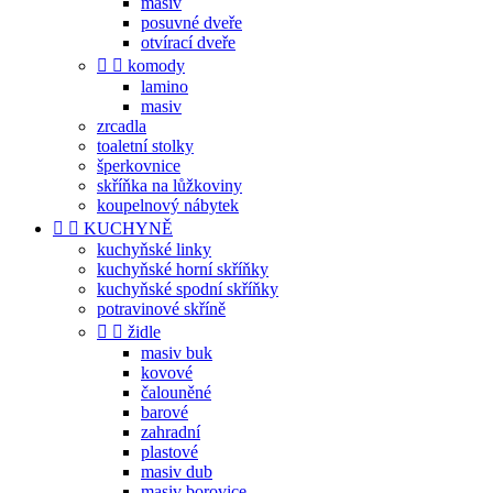
masiv
posuvné dveře
otvírací dveře


komody
lamino
masiv
zrcadla
toaletní stolky
šperkovnice
skříňka na lůžkoviny
koupelnový nábytek


KUCHYNĚ
kuchyňské linky
kuchyňské horní skříňky
kuchyňské spodní skříňky
potravinové skříně


židle
masiv buk
kovové
čalouněné
barové
zahradní
plastové
masiv dub
masiv borovice