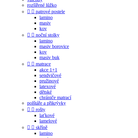
rozšířené lůžko


patrové postele
lamino
masiv
kov


noční stolky
lamino
masiv borovice
kov
masiv buk


matrace
akce 1+1
sendvičové
pružinové
latexové
dětské
chrániče matrací
polštáře a přikrývky


rošty
laťkové
lamelové


skříně
lamino