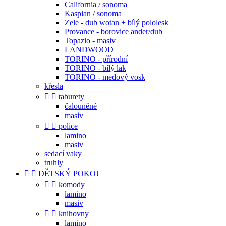
California / sonoma
Kaspian / sonoma
Zele - dub wotan + bílý pololesk
Provance - borovice ander/dub
Topazio - masiv
LANDWOOD
TORINO - přírodní
TORINO - bílý lak
TORINO - medový vosk
křesla


taburety
čalouněné
masiv


police
lamino
masiv
sedací vaky
truhly


DĚTSKÝ POKOJ


komody
lamino
masiv


knihovny
lamino