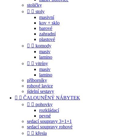
stoličky


stoly
masivní
kov + sklo
barové
zahradní
plastové


komody
masiv
lamino


vitríny
masiv
lamino
příborníky
rohové lavice
jídelní sestavy


ČALOUNĚNÝ NÁBYTEK


pohovky
rozkládací
pevné
sedací soupravy 3+1+1
sedací soupravy rohové


křesla