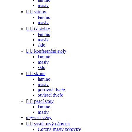
lamino
masiv


vitríny
lamino
masiv


tv stolky
lamino
masiv
sklo


konferenční stoly
lamino
masiv
sklo


skříně
lamino
masiv
posuvné dveře
otvírací dveře


psací stoly
lamino
masiv
obývací stěny


systémový nábytek
Corona masiv borovice