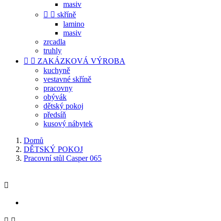
masiv


skříně
lamino
masiv
zrcadla
truhly


ZAKÁZKOVÁ VÝROBA
kuchyně
vestavné skříně
pracovny
obývák
dětský pokoj
předsíň
kusový nábytek
Domů
DĚTSKÝ POKOJ
Pracovní stůl Casper 065


