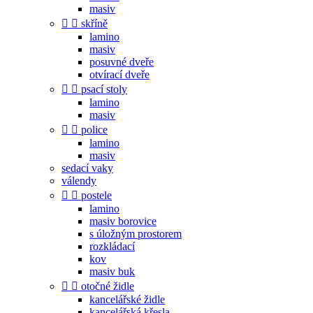
masiv


skříně
lamino
masiv
posuvné dveře
otvírací dveře


psací stoly
lamino
masiv


police
lamino
masiv
sedací vaky
válendy


postele
lamino
masiv borovice
s úložným prostorem
rozkládací
kov
masiv buk


otočné židle
kancelářské židle
kancelářská křesla