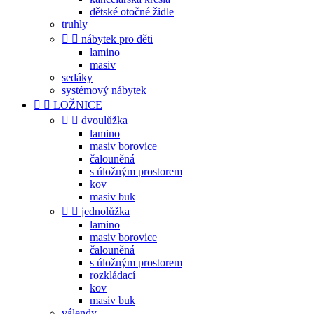
dětské otočné židle
truhly


nábytek pro děti
lamino
masiv
sedáky
systémový nábytek


LOŽNICE


dvoulůžka
lamino
masiv borovice
čalouněná
s úložným prostorem
kov
masiv buk


jednolůžka
lamino
masiv borovice
čalouněná
s úložným prostorem
rozkládací
kov
masiv buk
válendy