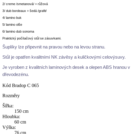
2/ creme /smetanová/ + růžová
3/ dub bordeaux + šedá /grafit/
4/ lamino buk
5/ lamino olše
6/ lamino dub sonoma
Praktický počítačový stůl se zásuvkami.
Šuplíky lze připevnit na pravou nebo na levou stranu.
Stůl je opatřen kvalitními NK závěsy a kuličkovými celovýsuvy.
Je vyroben z kvalitních laminových desek a olepen ABS hranou v
dřevodezénu.
Kód
Bradop C 065
Rozměry
Šířka:
150 cm
Hloubka:
60 cm
Výška:
76 cm