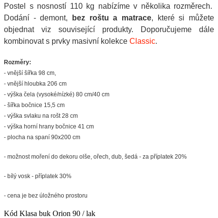
Postel s nosností 110 kg nabízíme v několika rozměrech.
Dodání - demont,
bez roštu a matrace
, které si můžete
objednat viz související produkty. Doporučujeme dále
kombinovat s prvky masivní kolekce
Classic
.
Rozměry:
- vnější šířka 98 cm,
- vnější hloubka 206 cm
- výška čela (vysoké/nízké) 80 cm/40 cm
- šířka bočnice 15,5 cm
- výška svlaku na rošt 28 cm
- výška horní hrany bočnice 41 cm
- plocha na spaní 90x200 cm
- možnost moření do dekoru olše, ořech, dub, šedá - za příplatek 20%
- bílý vosk - příplatek 30%
- cena je bez úložného prostoru
Kód
Klasa buk Orion 90 / lak