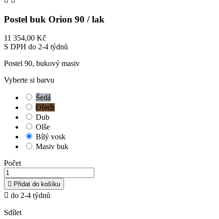
Postel buk Orion 90 / lak
11 354,00 Kč
S DPH
do 2-4 týdnů
Postel 90, bukový masiv
Vyberte si barvu
Šedá
Ořech
Dub
Olše
Bílý vosk
Masiv buk
Počet

Přidat do košíku

do 2-4 týdnů
Sdílet