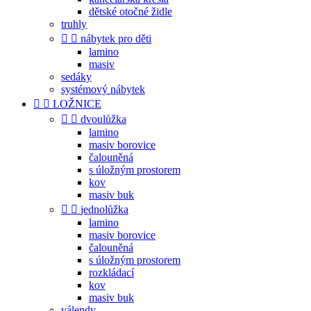
dětské otočné židle
truhly


nábytek pro děti
lamino
masiv
sedáky
systémový nábytek


LOŽNICE


dvoulůžka
lamino
masiv borovice
čalouněná
s úložným prostorem
kov
masiv buk


jednolůžka
lamino
masiv borovice
čalouněná
s úložným prostorem
rozkládací
kov
masiv buk
válendy