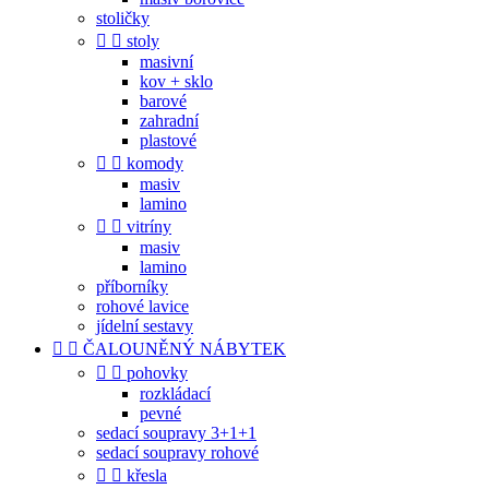
stoličky


stoly
masivní
kov + sklo
barové
zahradní
plastové


komody
masiv
lamino


vitríny
masiv
lamino
příborníky
rohové lavice
jídelní sestavy


ČALOUNĚNÝ NÁBYTEK


pohovky
rozkládací
pevné
sedací soupravy 3+1+1
sedací soupravy rohové


křesla