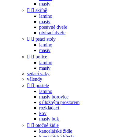
masiv


skříně
lamino
masiv
posuvné dveře
otvírací dveře


psací stoly
lamino
masiv


police
lamino
masiv
sedací vaky
válendy


postele
lamino
masiv borovice
s úložným prostorem
rozkládací
kov
masiv buk


otočné židle
kancelářské židle
kancelářská křesla