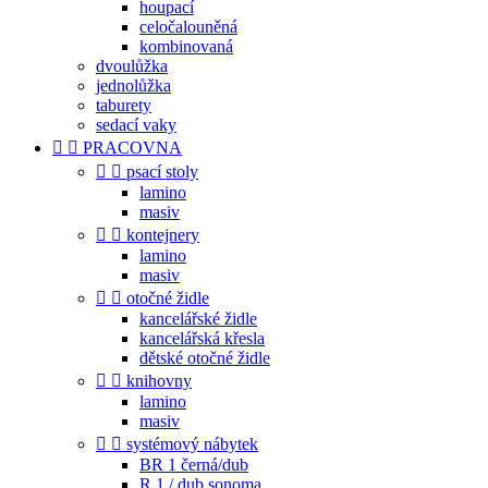
houpací
celočalouněná
kombinovaná
dvoulůžka
jednolůžka
taburety
sedací vaky


PRACOVNA


psací stoly
lamino
masiv


kontejnery
lamino
masiv


otočné židle
kancelářské židle
kancelářská křesla
dětské otočné židle


knihovny
lamino
masiv


systémový nábytek
BR 1 černá/dub
R 1 / dub sonoma