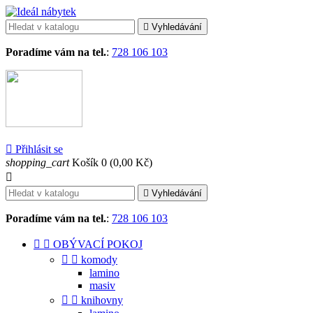

Vyhledávání
Poradíme vám na tel.
:
728 106 103

Přihlásit se
shopping_cart
Košík
0
(0,00 Kč)


Vyhledávání
Poradíme vám na tel.
:
728 106 103


OBÝVACÍ POKOJ


komody
lamino
masiv


knihovny