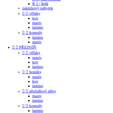
R 2 / šedá
zakázkový nábytek


věšáky
kov
masiv
lamino


komody
lamino
masiv


PŘEDSÍŇ


věšáky
masiv
kov
lamino


botníky
masiv
kov
lamino


předsíňové stěny
masiv
lamino


komody
lamino