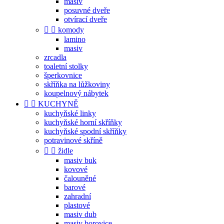
masiv
posuvné dveře
otvírací dveře


komody
lamino
masiv
zrcadla
toaletní stolky
šperkovnice
skříňka na lůžkoviny
koupelnový nábytek


KUCHYNĚ
kuchyňské linky
kuchyňské horní skříňky
kuchyňské spodní skříňky
potravinové skříně


židle
masiv buk
kovové
čalouněné
barové
zahradní
plastové
masiv dub
masiv borovice