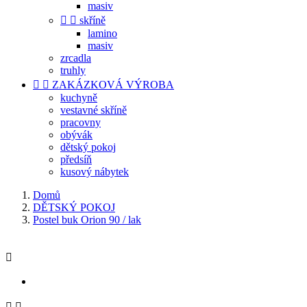
masiv


skříně
lamino
masiv
zrcadla
truhly


ZAKÁZKOVÁ VÝROBA
kuchyně
vestavné skříně
pracovny
obývák
dětský pokoj
předsíň
kusový nábytek
Domů
DĚTSKÝ POKOJ
Postel buk Orion 90 / lak


