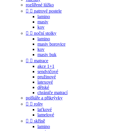
rozšířené lůžko


patrové postele
lamino
masiv
kov


noční stolky
lamino
masiv borovice
kov
masiv buk


matrace
akce 1+1
sendvičové
pružinové
latexové
dětské
chrániče matrací
polštáře a přikrývky


rošty
laťkové
lamelové


skříně
lamino