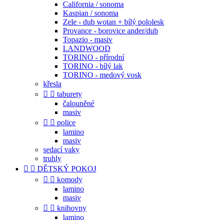
California / sonoma
Kaspian / sonoma
Zele - dub wotan + bílý pololesk
Provance - borovice ander/dub
Topazio - masiv
LANDWOOD
TORINO - přírodní
TORINO - bílý lak
TORINO - medový vosk
křesla


taburety
čalouněné
masiv


police
lamino
masiv
sedací vaky
truhly


DĚTSKÝ POKOJ


komody
lamino
masiv


knihovny
lamino