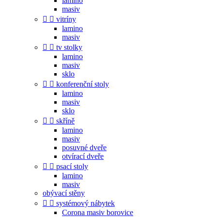
lamino
masiv


vitríny
lamino
masiv


tv stolky
lamino
masiv
sklo


konferenční stoly
lamino
masiv
sklo


skříně
lamino
masiv
posuvné dveře
otvírací dveře


psací stoly
lamino
masiv
obývací stěny


systémový nábytek
Corona masiv borovice