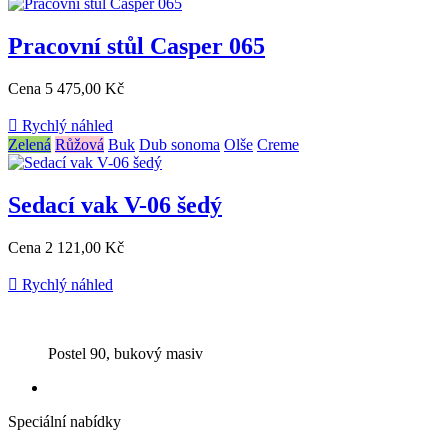
Pracovní stůl Casper 065
Cena
5 475,00 Kč

Rychlý náhled
Zelená
Růžová
Buk
Dub sonoma
Olše
Creme
Sedací vak V-06 šedý
Cena
2 121,00 Kč

Rychlý náhled
Postel 90, bukový masiv
Speciální nabídky