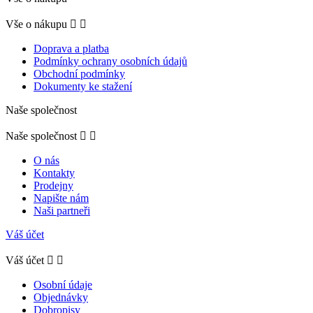
Vše o nákupu


Doprava a platba
Podmínky ochrany osobních údajů
Obchodní podmínky
Dokumenty ke stažení
Naše společnost
Naše společnost


O nás
Kontakty
Prodejny
Napište nám
Naši partneři
Váš účet
Váš účet


Osobní údaje
Objednávky
Dobropisy