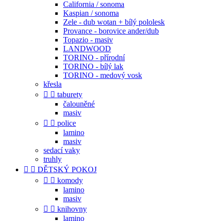
California / sonoma
Kaspian / sonoma
Zele - dub wotan + bílý pololesk
Provance - borovice ander/dub
Topazio - masiv
LANDWOOD
TORINO - přírodní
TORINO - bílý lak
TORINO - medový vosk
křesla


taburety
čalouněné
masiv


police
lamino
masiv
sedací vaky
truhly


DĚTSKÝ POKOJ


komody
lamino
masiv


knihovny
lamino