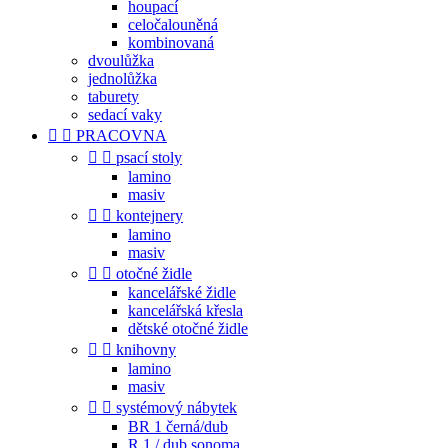
houpací
celočalouněná
kombinovaná
dvoulůžka
jednolůžka
taburety
sedací vaky


PRACOVNA


psací stoly
lamino
masiv


kontejnery
lamino
masiv


otočné židle
kancelářské židle
kancelářská křesla
dětské otočné židle


knihovny
lamino
masiv


systémový nábytek
BR 1 černá/dub
R 1 / dub sonoma