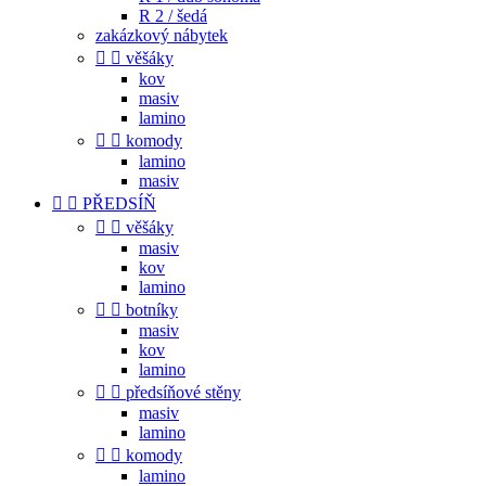
R 2 / šedá
zakázkový nábytek


věšáky
kov
masiv
lamino


komody
lamino
masiv


PŘEDSÍŇ


věšáky
masiv
kov
lamino


botníky
masiv
kov
lamino


předsíňové stěny
masiv
lamino


komody
lamino