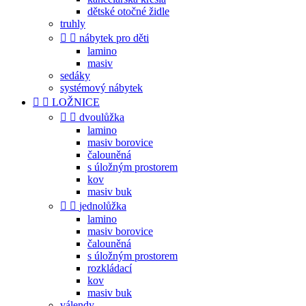
dětské otočné židle
truhly


nábytek pro děti
lamino
masiv
sedáky
systémový nábytek


LOŽNICE


dvoulůžka
lamino
masiv borovice
čalouněná
s úložným prostorem
kov
masiv buk


jednolůžka
lamino
masiv borovice
čalouněná
s úložným prostorem
rozkládací
kov
masiv buk
válendy