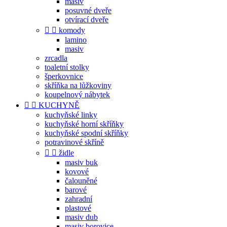
masiv
posuvné dveře
otvírací dveře


komody
lamino
masiv
zrcadla
toaletní stolky
šperkovnice
skříňka na lůžkoviny
koupelnový nábytek


KUCHYNĚ
kuchyňské linky
kuchyňské horní skříňky
kuchyňské spodní skříňky
potravinové skříně


židle
masiv buk
kovové
čalouněné
barové
zahradní
plastové
masiv dub
masiv borovice