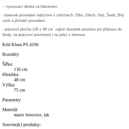
- vysouvací deska na klávesnici
- b
arevné provedení nabízíme v odstínech: Olše, Ořech, Dub, Šedá, Bílý
vosk a přírodní provedení
- pracovní plocha 136 x 48 cm zajistí dostatek prostoru pro přípravu do
školy, na pracovní povinnosti i na práci z domova
Kód
Klasa PS 4106
Rozměry
Šířka:
136 cm
Hloubka:
48 cm
Výška:
75 cm
Parametry
Materiál
masiv borovice, lak
Související produkty: