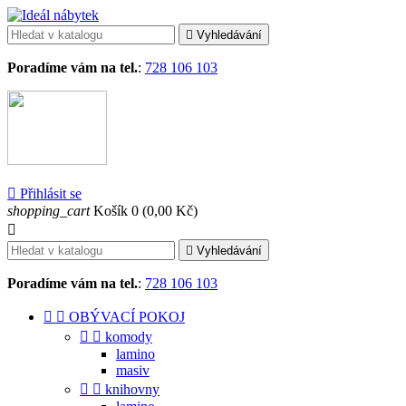

Vyhledávání
Poradíme vám na tel.
:
728 106 103

Přihlásit se
shopping_cart
Košík
0
(0,00 Kč)


Vyhledávání
Poradíme vám na tel.
:
728 106 103


OBÝVACÍ POKOJ


komody
lamino
masiv


knihovny