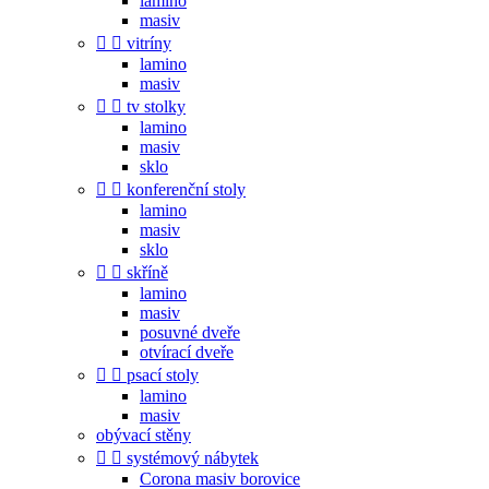
lamino
masiv


vitríny
lamino
masiv


tv stolky
lamino
masiv
sklo


konferenční stoly
lamino
masiv
sklo


skříně
lamino
masiv
posuvné dveře
otvírací dveře


psací stoly
lamino
masiv
obývací stěny


systémový nábytek
Corona masiv borovice