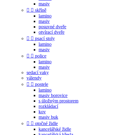
masiv


skříně
lamino
masiv
posuvné dveře
otvírací dveře


psací stoly
lamino
masiv


police
lamino
masiv
sedací vaky
válendy


postele
lamino
masiv borovice
s úložným prostorem
rozkládací
kov
masiv buk


otočné židle
kancelářské židle
kancelářská křesla