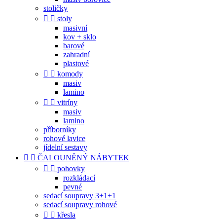
stoličky


stoly
masivní
kov + sklo
barové
zahradní
plastové


komody
masiv
lamino


vitríny
masiv
lamino
příborníky
rohové lavice
jídelní sestavy


ČALOUNĚNÝ NÁBYTEK


pohovky
rozkládací
pevné
sedací soupravy 3+1+1
sedací soupravy rohové


křesla