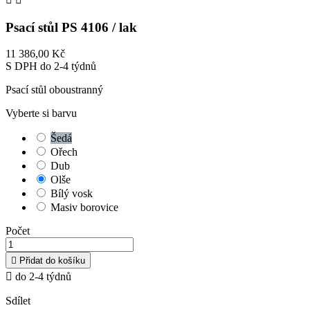
Psací stůl PS 4106 / lak
11 386,00 Kč
S DPH
do 2-4 týdnů
Psací stůl oboustranný
Vyberte si barvu
Šedá
Ořech
Dub
Olše
Bílý vosk
Masiv borovice
Počet

Přidat do košíku

do 2-4 týdnů
Sdílet