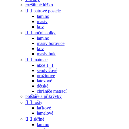
rozšířené lůžko


patrové postele
lamino
masiv
kov


noční stolky
lamino
masiv borovice
kov
masiv buk


matrace
akce 1+1
sendvičové
pružinové
latexové
dětské
chrániče matrací
polštáře a přikrývky


rošty
laťkové
lamelové


skříně
lamino