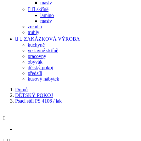
masiv


skříně
lamino
masiv
zrcadla
truhly


ZAKÁZKOVÁ VÝROBA
kuchyně
vestavné skříně
pracovny
obývák
dětský pokoj
předsíň
kusový nábytek
Domů
DĚTSKÝ POKOJ
Psací stůl PS 4106 / lak


