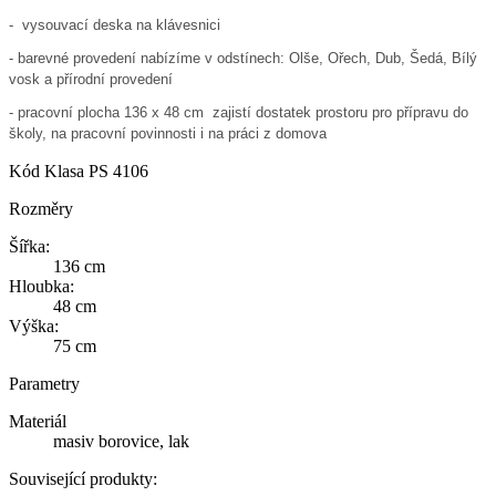
- vysouvací deska na klávesnici
- b
arevné provedení nabízíme v odstínech: Olše, Ořech, Dub, Šedá, Bílý
vosk a přírodní provedení
- pracovní plocha 136 x 48 cm zajistí dostatek prostoru pro přípravu do
školy, na pracovní povinnosti i na práci z domova
Kód
Klasa PS 4106
Rozměry
Šířka:
136 cm
Hloubka:
48 cm
Výška:
75 cm
Parametry
Materiál
masiv borovice, lak
Související produkty: