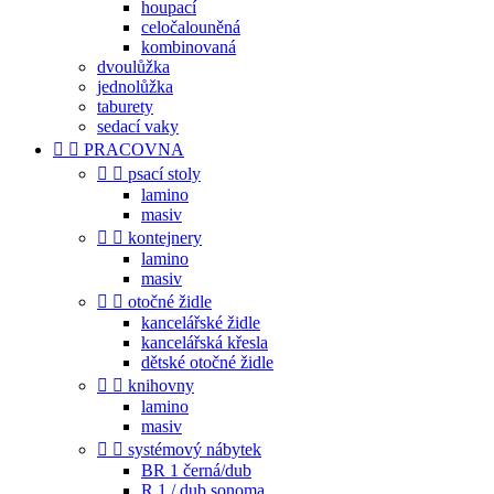
houpací
celočalouněná
kombinovaná
dvoulůžka
jednolůžka
taburety
sedací vaky


PRACOVNA


psací stoly
lamino
masiv


kontejnery
lamino
masiv


otočné židle
kancelářské židle
kancelářská křesla
dětské otočné židle


knihovny
lamino
masiv


systémový nábytek
BR 1 černá/dub
R 1 / dub sonoma