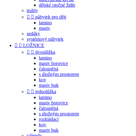
dětské otočné židle
truhly


nábytek pro děti
lamino
masiv
sedáky
systémový nábytek


LOŽNICE


dvoulůžka
lamino
masiv borovice
čalouněná
s úložným prostorem
kov
masiv buk


jednolůžka
lamino
masiv borovice
čalouněná
s úložným prostorem
rozkládací
kov
masiv buk
válendy