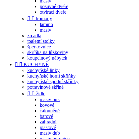
masiv
posuvné dveře
otvírací dveře


komody
lamino
masiv
zrcadla
toaletní stolky
šperkovnice
skříňka na lůžkoviny
koupelnový nábytek


KUCHYNĚ
kuchyňské linky
kuchyňské horní skříňky
kuchyňské spodní skříňky
potravinové skříně


židle
masiv buk
kovové
čalouněné
barové
zahradní
plastové
masiv dub
masiv borovice