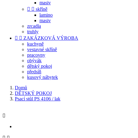
masiv


skříně
lamino
masiv
zrcadla
truhly


ZAKÁZKOVÁ VÝROBA
kuchyně
vestavné skříně
pracovny
obývák
dětský pokoj
předsíň
kusový nábytek
Domů
DĚTSKÝ POKOJ
Psací stůl PS 4106 / lak


