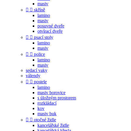
masiv


skříně
lamino
masiv
posuvné dveře
otvírací dveře


psací stoly
lamino
masiv


police
lamino
masiv
sedací vaky
válendy


postele
lamino
masiv borovice
s úložným prostorem
rozkládací
kov
masiv buk


otočné židle
kancelářské židle
kancelářská křesla