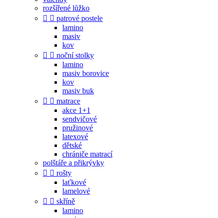
rozšířené lůžko


patrové postele
lamino
masiv
kov


noční stolky
lamino
masiv borovice
kov
masiv buk


matrace
akce 1+1
sendvičové
pružinové
latexové
dětské
chrániče matrací
polštáře a přikrývky


rošty
laťkové
lamelové


skříně
lamino