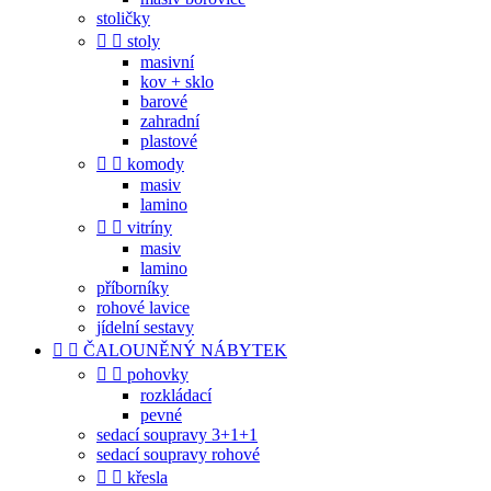
stoličky


stoly
masivní
kov + sklo
barové
zahradní
plastové


komody
masiv
lamino


vitríny
masiv
lamino
příborníky
rohové lavice
jídelní sestavy


ČALOUNĚNÝ NÁBYTEK


pohovky
rozkládací
pevné
sedací soupravy 3+1+1
sedací soupravy rohové


křesla