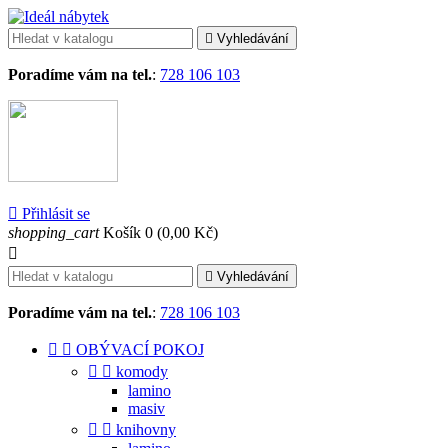

Vyhledávání
Poradíme vám na tel.
:
728 106 103

Přihlásit se
shopping_cart
Košík
0
(0,00 Kč)


Vyhledávání
Poradíme vám na tel.
:
728 106 103


OBÝVACÍ POKOJ


komody
lamino
masiv


knihovny