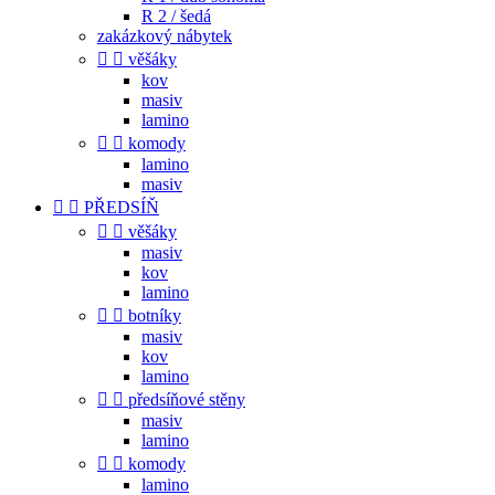
R 2 / šedá
zakázkový nábytek


věšáky
kov
masiv
lamino


komody
lamino
masiv


PŘEDSÍŇ


věšáky
masiv
kov
lamino


botníky
masiv
kov
lamino


předsíňové stěny
masiv
lamino


komody
lamino