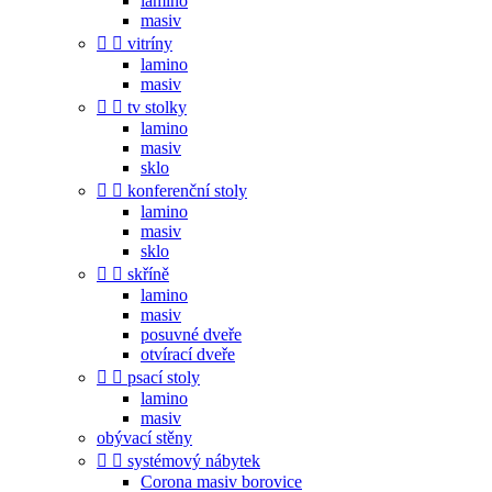
lamino
masiv


vitríny
lamino
masiv


tv stolky
lamino
masiv
sklo


konferenční stoly
lamino
masiv
sklo


skříně
lamino
masiv
posuvné dveře
otvírací dveře


psací stoly
lamino
masiv
obývací stěny


systémový nábytek
Corona masiv borovice