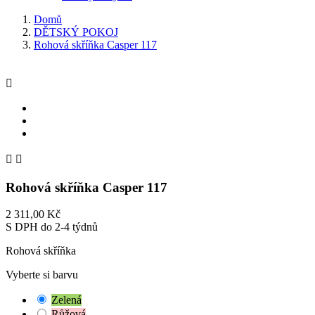
Domů
DĚTSKÝ POKOJ
Rohová skříňka Casper 117



Rohová skříňka Casper 117
2 311,00 Kč
S DPH
do 2-4 týdnů
Rohová skříňka
Vyberte si barvu
Zelená
Růžová