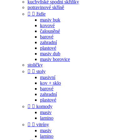
kuchyňské spodní skříňky
potravinové skříně


židle
masiv buk
kovové
čalouněné
barové
zahradní
plastové
masiv dub
masiv borovice
stoličky


stoly
masivní
kov + sklo
barové
zahradní
plastové


komody
masiv
lamino


vitríny
masiv
lamino