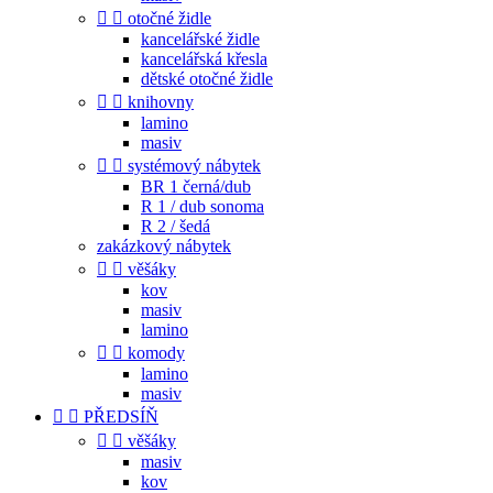


otočné židle
kancelářské židle
kancelářská křesla
dětské otočné židle


knihovny
lamino
masiv


systémový nábytek
BR 1 černá/dub
R 1 / dub sonoma
R 2 / šedá
zakázkový nábytek


věšáky
kov
masiv
lamino


komody
lamino
masiv


PŘEDSÍŇ


věšáky
masiv
kov