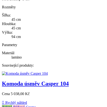
Rozměry
Šířka:
45 cm
Hloubka:
45 cm
Výška:
94 cm
Parametry
Materiál
lamino
Související produkty:
Komoda úsměv Casper 104
Cena
5 038,00 Kč

Rychlý náhled