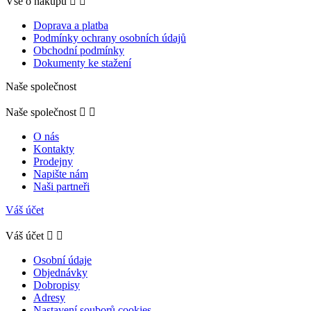
Vše o nákupu


Doprava a platba
Podmínky ochrany osobních údajů
Obchodní podmínky
Dokumenty ke stažení
Naše společnost
Naše společnost


O nás
Kontakty
Prodejny
Napište nám
Naši partneři
Váš účet
Váš účet


Osobní údaje
Objednávky
Dobropisy
Adresy
Nastavení souborů cookies