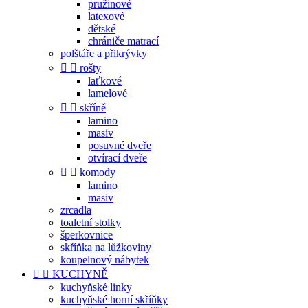
pružinové
latexové
dětské
chrániče matrací
polštáře a přikrývky


rošty
laťkové
lamelové


skříně
lamino
masiv
posuvné dveře
otvírací dveře


komody
lamino
masiv
zrcadla
toaletní stolky
šperkovnice
skříňka na lůžkoviny
koupelnový nábytek


KUCHYNĚ
kuchyňské linky
kuchyňské horní skříňky