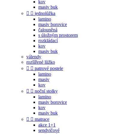
kov
masiv buk


jednolůžka
lamino
masiv borovice
čalouněná
s úložným prostorem
rozkládací
kov
masiv buk
válendy
rozšířené lůžko


patrové postele
lamino
masiv
kov


noční stolky
lamino
masiv borovice
kov
masiv buk


matrace
akce 1+1
sendvičové