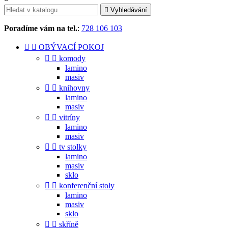

Vyhledávání
Poradíme vám na tel.
:
728 106 103


OBÝVACÍ POKOJ


komody
lamino
masiv


knihovny
lamino
masiv


vitríny
lamino
masiv


tv stolky
lamino
masiv
sklo


konferenční stoly
lamino
masiv
sklo


skříně