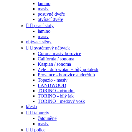
lamino
masiv
posuvné dveře
otvírací dveře


psací stoly
lamino
masiv
obývací stěny


systémový nábytek
Corona masiv borovice
California / sonoma
Kaspian / sonoma
Zele - dub wotan + bílý pololesk
Provance - borovice ander/dub
Topazio - masiv
LANDWOOD
TORINO - přírodní
TORINO - bílý lak
TORINO - medový vosk
křesla


taburety
čalouněné
masiv


police