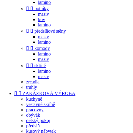
lamino


botníky
masiv
kov
lamino


předsíňové stěny
masiv
lamino


komody
lamino
masiv


skříně
lamino
masiv
zrcadla
truhly


ZAKÁZKOVÁ VÝROBA
kuchyně
vestavné skříně
pracovny
obývák
dětský pokoj
předsíň
kusový nábytek