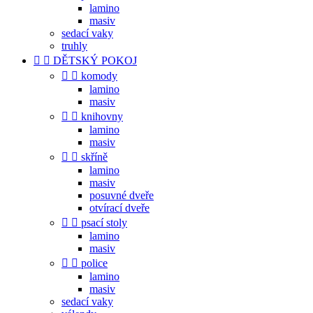
lamino
masiv
sedací vaky
truhly


DĚTSKÝ POKOJ


komody
lamino
masiv


knihovny
lamino
masiv


skříně
lamino
masiv
posuvné dveře
otvírací dveře


psací stoly
lamino
masiv


police
lamino
masiv
sedací vaky