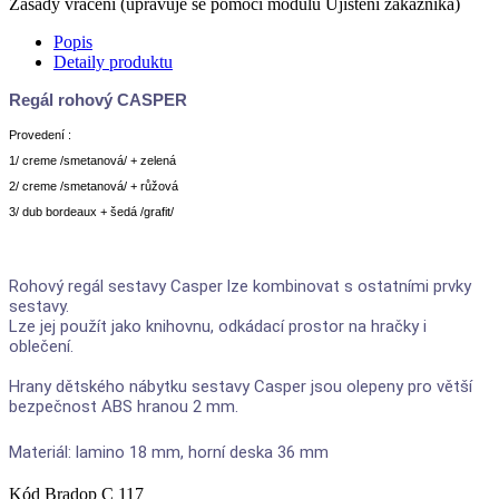
Zásady vrácení (upravuje se pomocí modulu Ujištění zákazníka)
Popis
Detaily produktu
Regál rohový CASPER
Provedení :
1/ creme /smetanová/ + zelená
2/ creme /smetanová/ + růžová
3/ dub bordeaux + šedá /grafit/
Rohový regál sestavy Casper lze kombinovat s ostatními prvky
sestavy.
Lze jej použít jako knihovnu, odkádací prostor na hračky i
oblečení.
Hrany dětského nábytku sestavy Casper jsou olepeny pro větší
bezpečnost ABS hranou 2 mm.
Materiál: lamino 18 mm, horní deska 36 mm
Kód
Bradop C 117