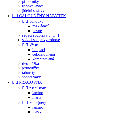
příborníky
rohové lavice
jídelní sestavy


ČALOUNĚNÝ NÁBYTEK


pohovky
rozkládací
pevné
sedací soupravy 3+1+1
sedací soupravy rohové


křesla
houpací
celočalouněná
kombinovaná
dvoulůžka
jednolůžka
taburety
sedací vaky


PRACOVNA


psací stoly
lamino
masiv


kontejnery
lamino
masiv