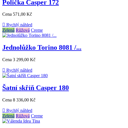
Polička Casper 172
Cena
571,00 Kč

Rychlý náhled
Zelená
Růžová
Creme
Jednolůžko Torino 8081 /...
Cena
3 299,00 Kč

Rychlý náhled
Šatní skříň Casper 180
Cena
8 336,00 Kč

Rychlý náhled
Zelená
Růžová
Creme