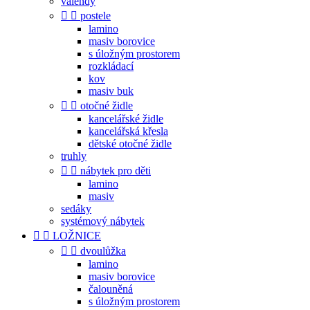
válendy


postele
lamino
masiv borovice
s úložným prostorem
rozkládací
kov
masiv buk


otočné židle
kancelářské židle
kancelářská křesla
dětské otočné židle
truhly


nábytek pro děti
lamino
masiv
sedáky
systémový nábytek


LOŽNICE


dvoulůžka
lamino
masiv borovice
čalouněná
s úložným prostorem