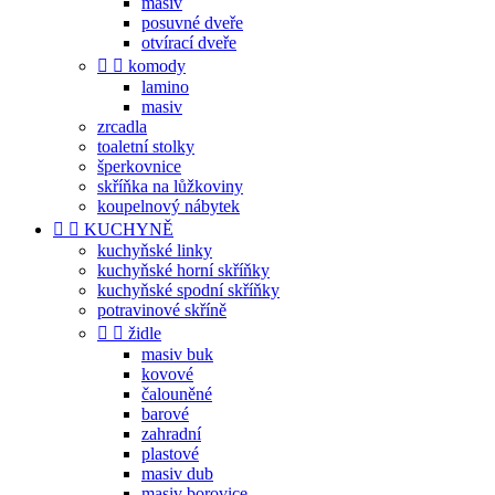
masiv
posuvné dveře
otvírací dveře


komody
lamino
masiv
zrcadla
toaletní stolky
šperkovnice
skříňka na lůžkoviny
koupelnový nábytek


KUCHYNĚ
kuchyňské linky
kuchyňské horní skříňky
kuchyňské spodní skříňky
potravinové skříně


židle
masiv buk
kovové
čalouněné
barové
zahradní
plastové
masiv dub
masiv borovice