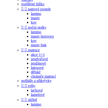
rozšířené lůžko


patrové postele
lamino
masiv
kov


noční stolky
lamino
masiv borovice
kov
masiv buk


matrace
akce 1+1
sendvičové
pružinové
latexové
dětské
chrániče matrací
polštáře a přikrývky


rošty
laťkové
lamelové


skříně
lamino