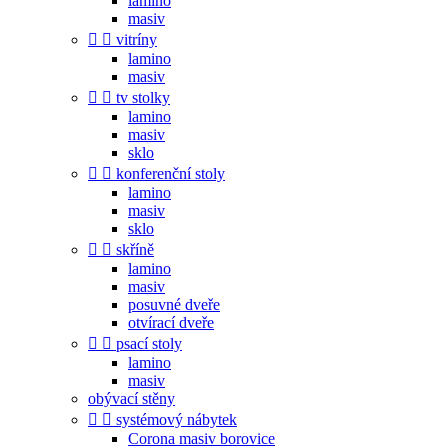
lamino
masiv


vitríny
lamino
masiv


tv stolky
lamino
masiv
sklo


konferenční stoly
lamino
masiv
sklo


skříně
lamino
masiv
posuvné dveře
otvírací dveře


psací stoly
lamino
masiv
obývací stěny


systémový nábytek
Corona masiv borovice