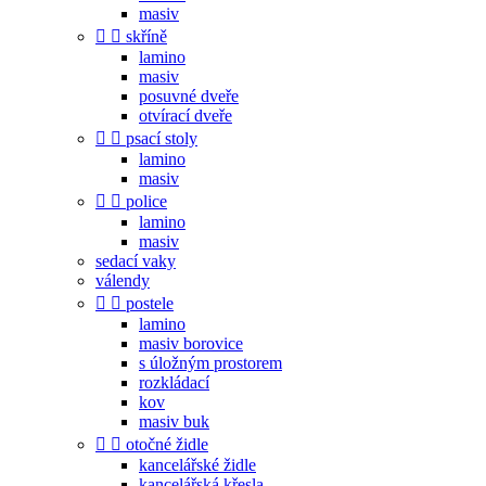
masiv


skříně
lamino
masiv
posuvné dveře
otvírací dveře


psací stoly
lamino
masiv


police
lamino
masiv
sedací vaky
válendy


postele
lamino
masiv borovice
s úložným prostorem
rozkládací
kov
masiv buk


otočné židle
kancelářské židle
kancelářská křesla