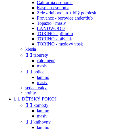
California / sonoma
Kaspian / sonoma
Zele - dub wotan + bílý pololesk
Provance - borovice ander/dub
Topazio - masiv
LANDWOOD
TORINO - přírodní
TORINO - bílý lak
TORINO - medový vosk
křesla


taburety
čalouněné
masiv


police
lamino
masiv
sedací vaky
truhly


DĚTSKÝ POKOJ


komody
lamino
masiv


knihovny
lamino