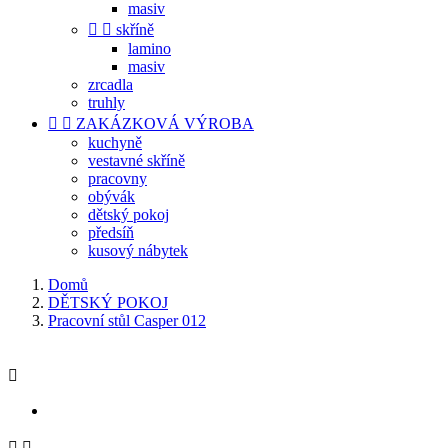
masiv


skříně
lamino
masiv
zrcadla
truhly


ZAKÁZKOVÁ VÝROBA
kuchyně
vestavné skříně
pracovny
obývák
dětský pokoj
předsíň
kusový nábytek
Domů
DĚTSKÝ POKOJ
Pracovní stůl Casper 012


