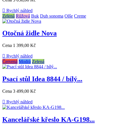

Rychlý náhled
Zelená
Růžová
Buk
Dub sonoma
Olše
Creme
Otočná židle Nova
Cena
1 399,00 Kč

Rychlý náhled
Červená
Modrá
Zelená
Psací stůl Idea 8844 / bílý...
Cena
3 499,00 Kč

Rychlý náhled
Kancelářské křeslo KA-G198...