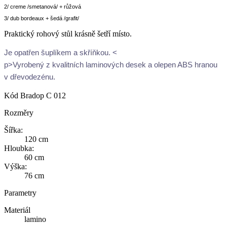
2/ creme /smetanová/ + růžová
3/ dub bordeaux + šedá /grafit/
Praktický rohový stůl krásně šetří místo.
Je opatřen šuplíkem a skříňkou. <
p>Vyrobený z kvalitních laminových desek a olepen ABS hranou
v dřevodezénu.
Kód
Bradop C 012
Rozměry
Šířka:
120 cm
Hloubka:
60 cm
Výška:
76 cm
Parametry
Materiál
lamino