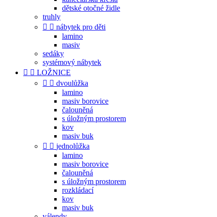
dětské otočné židle
truhly


nábytek pro děti
lamino
masiv
sedáky
systémový nábytek


LOŽNICE


dvoulůžka
lamino
masiv borovice
čalouněná
s úložným prostorem
kov
masiv buk


jednolůžka
lamino
masiv borovice
čalouněná
s úložným prostorem
rozkládací
kov
masiv buk
válendy