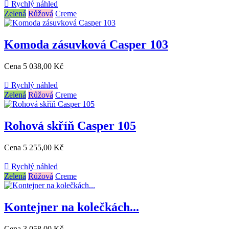

Rychlý náhled
Zelená
Růžová
Creme
Komoda zásuvková Casper 103
Cena
5 038,00 Kč

Rychlý náhled
Zelená
Růžová
Creme
Rohová skříň Casper 105
Cena
5 255,00 Kč

Rychlý náhled
Zelená
Růžová
Creme
Kontejner na kolečkách...
Cena
3 058,00 Kč