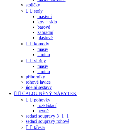
stoličky


stoly
masivní
kov + sklo
barové
zahradní
plastové


komody
masiv
lamino


vitríny
masiv
lamino
příborníky
rohové lavice
jídelní sestavy


ČALOUNĚNÝ NÁBYTEK


pohovky
rozkládací
pevné
sedací soupravy 3+1+1
sedací soupravy rohové


křesla