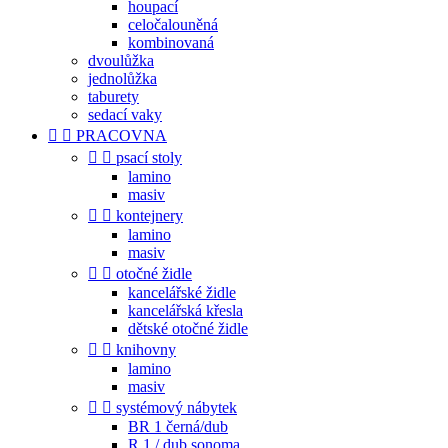
houpací
celočalouněná
kombinovaná
dvoulůžka
jednolůžka
taburety
sedací vaky


PRACOVNA


psací stoly
lamino
masiv


kontejnery
lamino
masiv


otočné židle
kancelářské židle
kancelářská křesla
dětské otočné židle


knihovny
lamino
masiv


systémový nábytek
BR 1 černá/dub
R 1 / dub sonoma