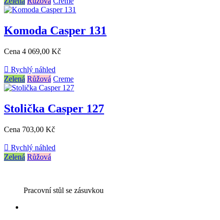
Zelená
Růžová
Creme
Komoda Casper 131
Cena
4 069,00 Kč

Rychlý náhled
Zelená
Růžová
Creme
Stolička Casper 127
Cena
703,00 Kč

Rychlý náhled
Zelená
Růžová
Pracovní stůl se zásuvkou