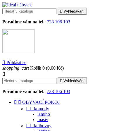

Vyhledávání
Poradíme vám na tel.
:
728 106 103

Přihlásit se
shopping_cart
Košík
0
(0,00 Kč)


Vyhledávání
Poradíme vám na tel.
:
728 106 103


OBÝVACÍ POKOJ


komody
lamino
masiv


knihovny