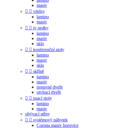
lamino
masiv


vitríny
lamino
masiv


tv stolky
lamino
masiv
sklo


konferenční stoly
lamino
masiv
sklo


skříně
lamino
masiv
posuvné dveře
otvírací dveře


psací stoly
lamino
masiv
obývací stěny


systémový nábytek
Corona masiv borovice