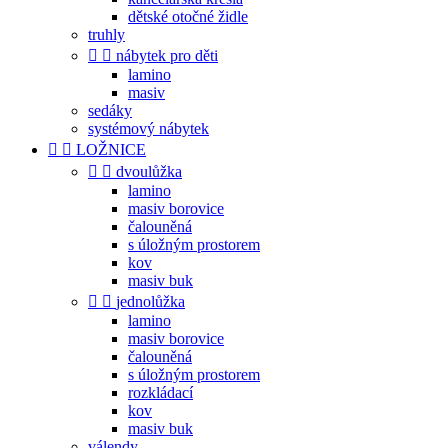
dětské otočné židle
truhly


nábytek pro děti
lamino
masiv
sedáky
systémový nábytek


LOŽNICE


dvoulůžka
lamino
masiv borovice
čalouněná
s úložným prostorem
kov
masiv buk


jednolůžka
lamino
masiv borovice
čalouněná
s úložným prostorem
rozkládací
kov
masiv buk
válendy