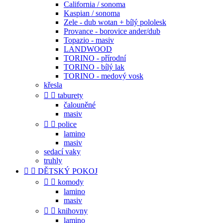
California / sonoma
Kaspian / sonoma
Zele - dub wotan + bílý pololesk
Provance - borovice ander/dub
Topazio - masiv
LANDWOOD
TORINO - přírodní
TORINO - bílý lak
TORINO - medový vosk
křesla


taburety
čalouněné
masiv


police
lamino
masiv
sedací vaky
truhly


DĚTSKÝ POKOJ


komody
lamino
masiv


knihovny
lamino