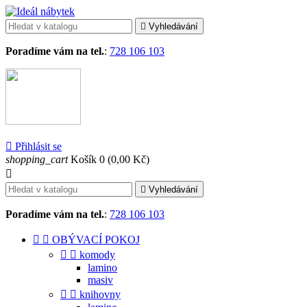

Vyhledávání
Poradíme vám na tel.
:
728 106 103

Přihlásit se
shopping_cart
Košík
0
(0,00 Kč)


Vyhledávání
Poradíme vám na tel.
:
728 106 103


OBÝVACÍ POKOJ


komody
lamino
masiv


knihovny