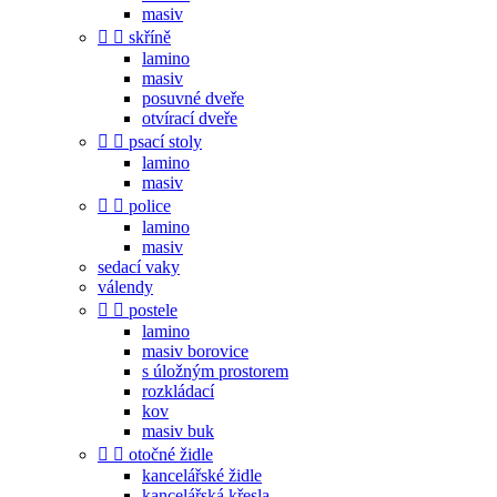
masiv


skříně
lamino
masiv
posuvné dveře
otvírací dveře


psací stoly
lamino
masiv


police
lamino
masiv
sedací vaky
válendy


postele
lamino
masiv borovice
s úložným prostorem
rozkládací
kov
masiv buk


otočné židle
kancelářské židle
kancelářská křesla