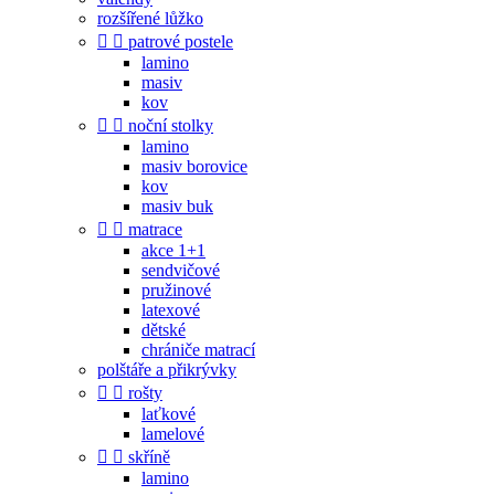
rozšířené lůžko


patrové postele
lamino
masiv
kov


noční stolky
lamino
masiv borovice
kov
masiv buk


matrace
akce 1+1
sendvičové
pružinové
latexové
dětské
chrániče matrací
polštáře a přikrývky


rošty
laťkové
lamelové


skříně
lamino