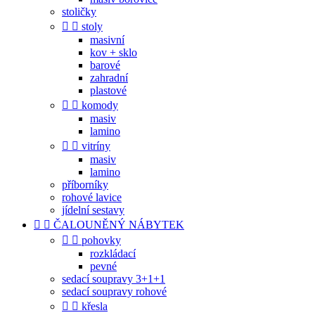
stoličky


stoly
masivní
kov + sklo
barové
zahradní
plastové


komody
masiv
lamino


vitríny
masiv
lamino
příborníky
rohové lavice
jídelní sestavy


ČALOUNĚNÝ NÁBYTEK


pohovky
rozkládací
pevné
sedací soupravy 3+1+1
sedací soupravy rohové


křesla