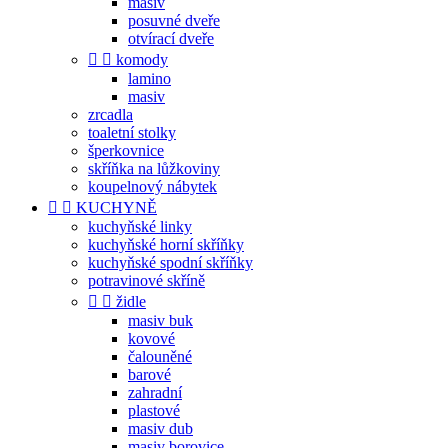
masiv
posuvné dveře
otvírací dveře


komody
lamino
masiv
zrcadla
toaletní stolky
šperkovnice
skříňka na lůžkoviny
koupelnový nábytek


KUCHYNĚ
kuchyňské linky
kuchyňské horní skříňky
kuchyňské spodní skříňky
potravinové skříně


židle
masiv buk
kovové
čalouněné
barové
zahradní
plastové
masiv dub
masiv borovice