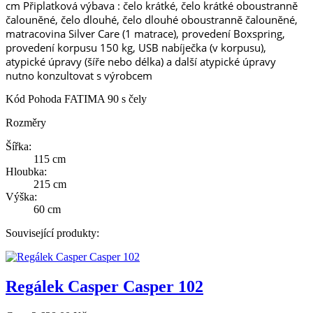
cm Připlatková výbava : čelo krátké, čelo krátké oboustranně
čalouněné, čelo dlouhé, čelo dlouhé oboustranně čalouněné,
matracovina Silver Care (1 matrace), provedení Boxspring,
provedení korpusu 150 kg, USB nabíječka (v korpusu),
atypické úpravy (šíře nebo délka) a další atypické úpravy
nutno konzultovat s výrobcem
Kód
Pohoda FATIMA 90 s čely
Rozměry
Šířka:
115 cm
Hloubka:
215 cm
Výška:
60 cm
Související produkty:
Regálek Casper Casper 102