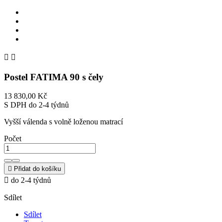


Postel FATIMA 90 s čely
13 830,00 Kč
S DPH
do 2-4 týdnů
Vyšší válenda s volně loženou matrací
Počet

Přidat do košíku

do 2-4 týdnů
Sdílet
Sdílet