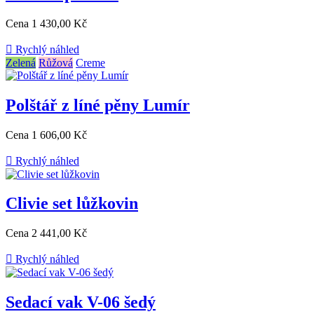
Cena
1 430,00 Kč

Rychlý náhled
Zelená
Růžová
Creme
Polštář z líné pěny Lumír
Cena
1 606,00 Kč

Rychlý náhled
Clivie set lůžkovin
Cena
2 441,00 Kč

Rychlý náhled
Sedací vak V-06 šedý