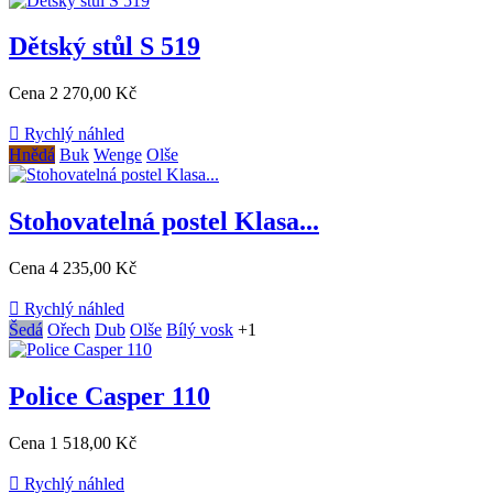
Dětský stůl S 519
Cena
2 270,00 Kč

Rychlý náhled
Hnědá
Buk
Wenge
Olše
Stohovatelná postel Klasa...
Cena
4 235,00 Kč

Rychlý náhled
Šedá
Ořech
Dub
Olše
Bílý vosk
+1
Police Casper 110
Cena
1 518,00 Kč

Rychlý náhled