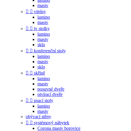
lamino
masiv


vitríny
lamino
masiv


tv stolky
lamino
masiv
sklo


konferenční stoly
lamino
masiv
sklo


skříně
lamino
masiv
posuvné dveře
otvírací dveře


psací stoly
lamino
masiv
obývací stěny


systémový nábytek
Corona masiv borovice