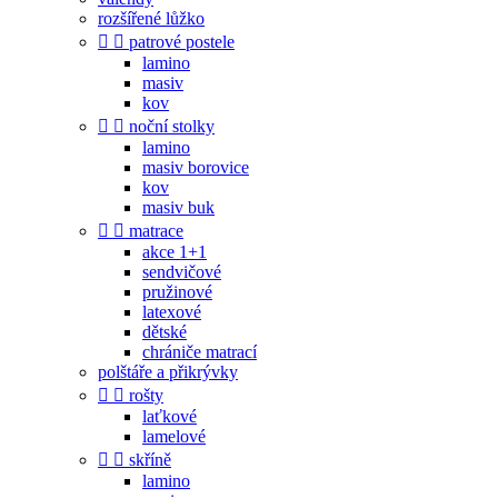
rozšířené lůžko


patrové postele
lamino
masiv
kov


noční stolky
lamino
masiv borovice
kov
masiv buk


matrace
akce 1+1
sendvičové
pružinové
latexové
dětské
chrániče matrací
polštáře a přikrývky


rošty
laťkové
lamelové


skříně
lamino