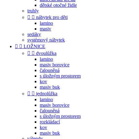
dětské otočné židle
truhly


nábytek pro děti
lamino
masiv
sedáky
systémový nábytek


LOŽNICE


dvoulůžka
lamino
masiv borovice
čalouněná
s úložným prostorem
kov
masiv buk


jednolůžka
lamino
masiv borovice
čalouněná
s úložným prostorem
rozkládací
kov
masiv buk
válendy