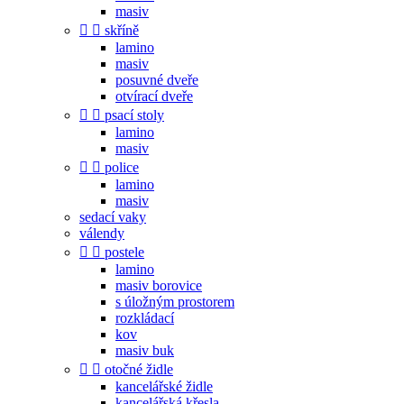
masiv


skříně
lamino
masiv
posuvné dveře
otvírací dveře


psací stoly
lamino
masiv


police
lamino
masiv
sedací vaky
válendy


postele
lamino
masiv borovice
s úložným prostorem
rozkládací
kov
masiv buk


otočné židle
kancelářské židle
kancelářská křesla