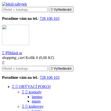

Vyhledávání
Poradíme vám na tel.
:
728 106 103

Přihlásit se
shopping_cart
Košík
0
(0,00 Kč)


Vyhledávání
Poradíme vám na tel.
:
728 106 103


OBÝVACÍ POKOJ


komody
lamino
masiv


knihovny