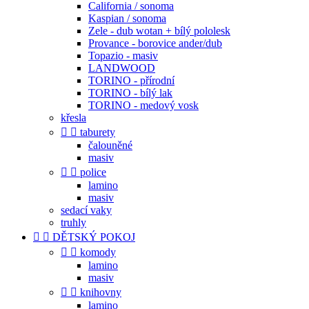
California / sonoma
Kaspian / sonoma
Zele - dub wotan + bílý pololesk
Provance - borovice ander/dub
Topazio - masiv
LANDWOOD
TORINO - přírodní
TORINO - bílý lak
TORINO - medový vosk
křesla


taburety
čalouněné
masiv


police
lamino
masiv
sedací vaky
truhly


DĚTSKÝ POKOJ


komody
lamino
masiv


knihovny
lamino