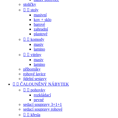
stoličky


stoly
masivní
kov + sklo
barové
zahradní
plastové


komody
masiv
lamino


vitríny
masiv
lamino
příborníky
rohové lavice
jídelní sestavy


ČALOUNĚNÝ NÁBYTEK


pohovky
rozkládací
pevné
sedací soupravy 3+1+1
sedací soupravy rohové


křesla