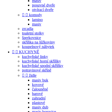
masiv
posuvné dveře
otvírací dveře


komody
lamino
masiv
zrcadla
toaletní stolky
šperkovnice
skříňka na lůžkoviny
koupelnový nábytek


KUCHYNĚ
kuchyňské linky
kuchyňské horní skříňky
kuchyňské spodní skříňky
potravinové skříně


židle
masiv buk
kovové
čalouněné
barové
zahradní
plastové
masiv dub
masiv borovice