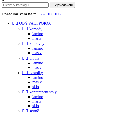

Vyhledávání
Poradíme vám na tel.
:
728 106 103


OBÝVACÍ POKOJ


komody
lamino
masiv


knihovny
lamino
masiv


vitríny
lamino
masiv


tv stolky
lamino
masiv
sklo


konferenční stoly
lamino
masiv
sklo


skříně