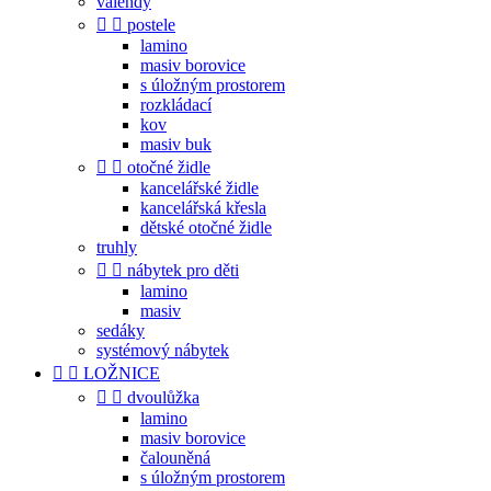
válendy


postele
lamino
masiv borovice
s úložným prostorem
rozkládací
kov
masiv buk


otočné židle
kancelářské židle
kancelářská křesla
dětské otočné židle
truhly


nábytek pro děti
lamino
masiv
sedáky
systémový nábytek


LOŽNICE


dvoulůžka
lamino
masiv borovice
čalouněná
s úložným prostorem