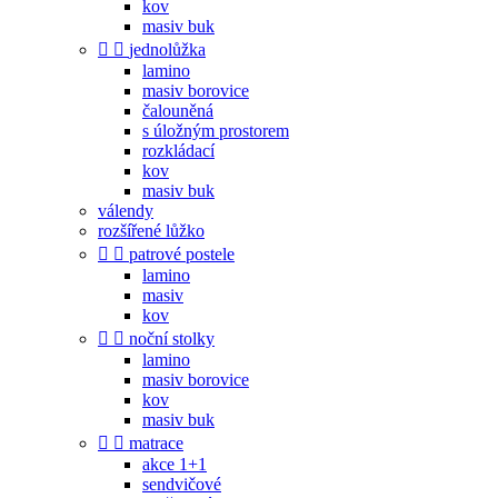
kov
masiv buk


jednolůžka
lamino
masiv borovice
čalouněná
s úložným prostorem
rozkládací
kov
masiv buk
válendy
rozšířené lůžko


patrové postele
lamino
masiv
kov


noční stolky
lamino
masiv borovice
kov
masiv buk


matrace
akce 1+1
sendvičové