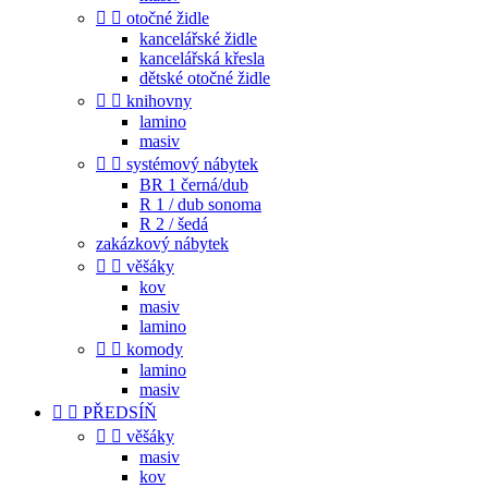


otočné židle
kancelářské židle
kancelářská křesla
dětské otočné židle


knihovny
lamino
masiv


systémový nábytek
BR 1 černá/dub
R 1 / dub sonoma
R 2 / šedá
zakázkový nábytek


věšáky
kov
masiv
lamino


komody
lamino
masiv


PŘEDSÍŇ


věšáky
masiv
kov