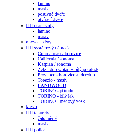
lamino
masiv
posuvné dveře
otvírací dveře


psací stoly
lamino
masiv
obývací stěny


systémový nábytek
Corona masiv borovice
California / sonoma
Kaspian / sonoma
Zele - dub wotan + bílý pololesk
Provance - borovice ander/dub
Topazio - masiv
LANDWOOD
TORINO - přírodní
TORINO - bílý lak
TORINO - medový vosk
křesla


taburety
čalouněné
masiv


police