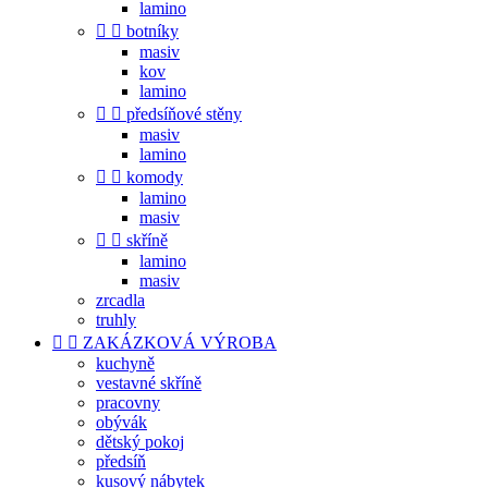
lamino


botníky
masiv
kov
lamino


předsíňové stěny
masiv
lamino


komody
lamino
masiv


skříně
lamino
masiv
zrcadla
truhly


ZAKÁZKOVÁ VÝROBA
kuchyně
vestavné skříně
pracovny
obývák
dětský pokoj
předsíň
kusový nábytek