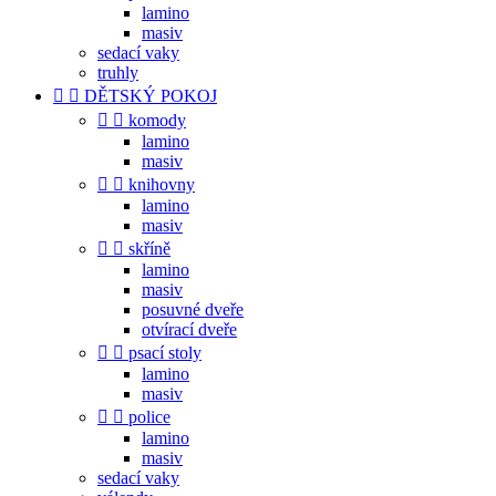
lamino
masiv
sedací vaky
truhly


DĚTSKÝ POKOJ


komody
lamino
masiv


knihovny
lamino
masiv


skříně
lamino
masiv
posuvné dveře
otvírací dveře


psací stoly
lamino
masiv


police
lamino
masiv
sedací vaky