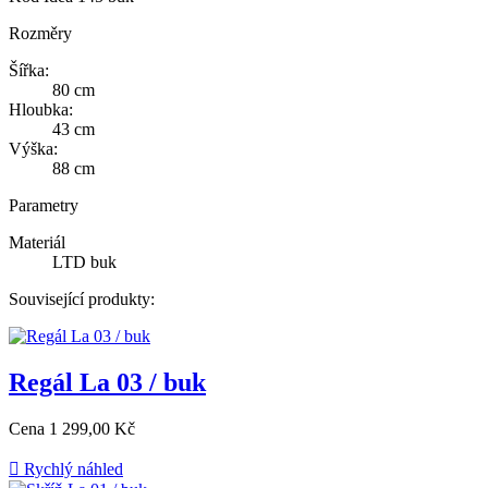
Rozměry
Šířka:
80 cm
Hloubka:
43 cm
Výška:
88 cm
Parametry
Materiál
LTD buk
Související produkty:
Regál La 03 / buk
Cena
1 299,00 Kč

Rychlý náhled