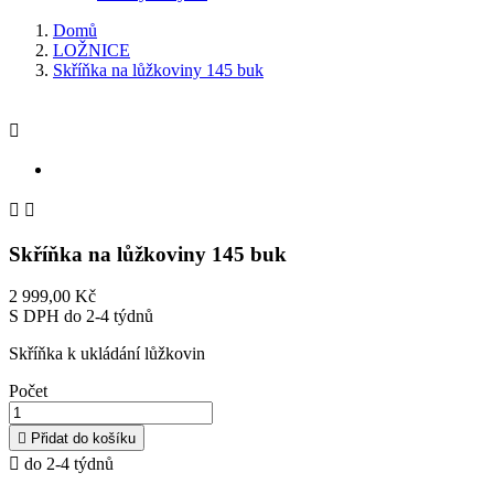
Domů
LOŽNICE
Skříňka na lůžkoviny 145 buk



Skříňka na lůžkoviny 145 buk
2 999,00 Kč
S DPH
do 2-4 týdnů
Skříňka k ukládání lůžkovin
Počet

Přidat do košíku

do 2-4 týdnů