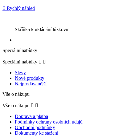

Rychlý náhled
Skříňka k ukládání lůžkovin
Speciální nabídky
Speciální nabídky


Slevy
Nové produkty
Nejprodávanější
Vše o nákupu
Vše o nákupu


Doprava a platba
Podmínky ochrany osobních údajů
Obchodní podmínky
Dokumenty ke stažení