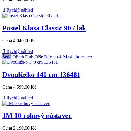

Rychlý náhled
Postel Klasa Classic 90 / lak
Cena
4 040,00 Kč

Rychlý náhled
Šedá
Ořech
Dub
Olše
Bílý vosk
Masiv borovice
Dvoulůžko 140 cm 136481
Cena
4 599,00 Kč

Rychlý náhled
JM 10 rohový nástavec
Cena
2 190,00 Kč