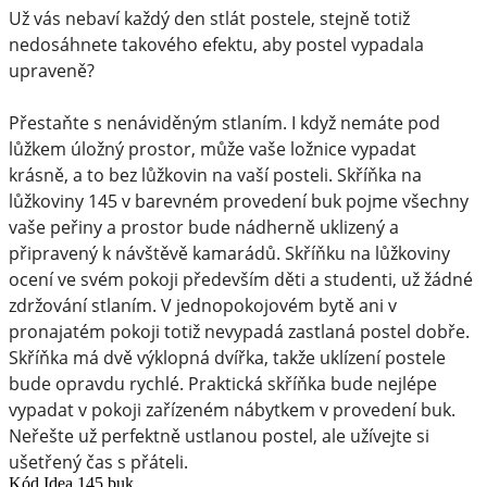
Už vás nebaví každý den stlát postele, stejně totiž
nedosáhnete takového efektu, aby postel vypadala
upraveně?
Přestaňte s nenáviděným stlaním. I když nemáte pod
lůžkem úložný prostor, může vaše ložnice vypadat
krásně, a to bez lůžkovin na vaší posteli. Skříňka na
lůžkoviny 145 v barevném provedení buk pojme všechny
vaše peřiny a prostor bude nádherně uklizený a
připravený k návštěvě kamarádů. Skříňku na lůžkoviny
ocení ve svém pokoji především děti a studenti, už žádné
zdržování stlaním. V jednopokojovém bytě ani v
pronajatém pokoji totiž nevypadá zastlaná postel dobře.
Skříňka má dvě výklopná dvířka, takže uklízení postele
bude opravdu rychlé. Praktická skříňka bude nejlépe
vypadat v pokoji zařízeném nábytkem v provedení buk.
Neřešte už perfektně ustlanou postel, ale užívejte si
ušetřený čas s přáteli.
Kód
Idea 145 buk