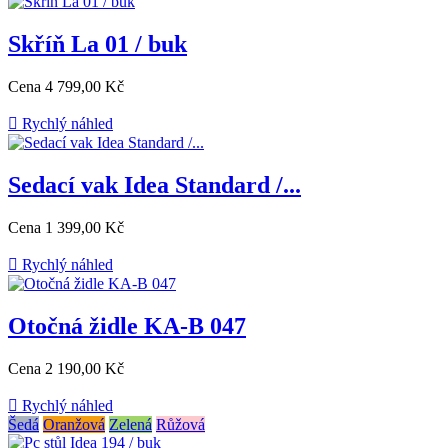
Skříň La 01 / buk
Cena
4 799,00 Kč

Rychlý náhled
Sedací vak Idea Standard /...
Cena
1 399,00 Kč

Rychlý náhled
Otočná židle KA-B 047
Cena
2 190,00 Kč

Rychlý náhled
Šedá
Oranžová
Zelená
Růžová