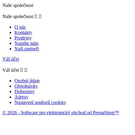
Naše společnost
Naše společnost


O nás
Kontakty
Prodejny
Napište nám
Naši partneři
Váš účet
Váš účet


Osobní údaje
Objednávky
Dobropisy
Adresy
Nastavení souborů cookies
© 2026 - Software pro elektronický obchod od PrestaShop™