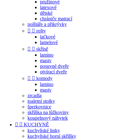
pružinové
latexové
dětské
chrániče matrací
polštáře a přikrývky


rošty
laťkové
lamelové


skříně
lamino
masiv
posuvné dveře
otvírací dveře


komody
lamino
masiv
zrcadla
toaletní stolky
šperkovnice
skříňka na lůžkoviny
koupelnový nábytek


KUCHYNĚ
kuchyňské linky
kuchyňské horní skříňky