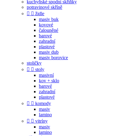
kuchyňské spodní skříňky
potravinové skříně


židle
masiv buk
kovové
čalouněné
barové
zahradní
plastové
masiv dub
masiv borovice
stoličky


stoly
masivní
kov + sklo
barové
zahradní
plastové


komody
masiv
lamino


vitríny
masiv
lamino