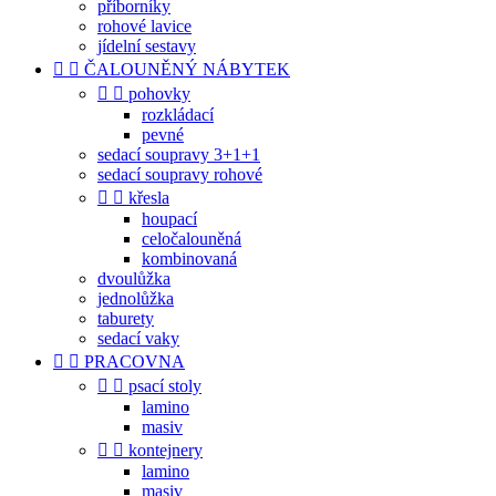
příborníky
rohové lavice
jídelní sestavy


ČALOUNĚNÝ NÁBYTEK


pohovky
rozkládací
pevné
sedací soupravy 3+1+1
sedací soupravy rohové


křesla
houpací
celočalouněná
kombinovaná
dvoulůžka
jednolůžka
taburety
sedací vaky


PRACOVNA


psací stoly
lamino
masiv


kontejnery
lamino
masiv