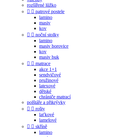
rozšířené lůžko


patrové postele
lamino
masiv
kov


noční stolky
lamino
masiv borovice
kov
masiv buk


matrace
akce 1+1
sendvičové
pružinové
latexové
dětské
chrániče matrací
polštáře a přikrývky


rošty
laťkové
lamelové


skříně
lamino