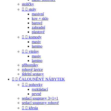
stoličky


stoly
masivní
kov + sklo
barové
zahradní
plastové


komody
masiv
lamino


vitríny
masiv
lamino
příborníky
rohové lavice
jídelní sestavy


ČALOUNĚNÝ NÁBYTEK


pohovky
rozkládací
pevné
sedací soupravy 3+1+1
sedací soupravy rohové


křesla