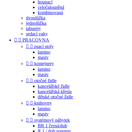
houpací
celočalouněná
kombinovaná
dvoulůžka
jednolůžka
taburety
sedací vaky


PRACOVNA


psací stoly
lamino
masiv


kontejnery
lamino
masiv


otočné židle
kancelářské židle
kancelářská křesla
dětské otočné židle


knihovny
lamino
masiv


systémový nábytek
BR 1 černá/dub
R 1 / dub sonoma