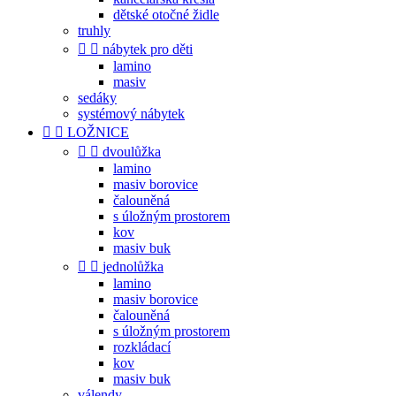
dětské otočné židle
truhly


nábytek pro děti
lamino
masiv
sedáky
systémový nábytek


LOŽNICE


dvoulůžka
lamino
masiv borovice
čalouněná
s úložným prostorem
kov
masiv buk


jednolůžka
lamino
masiv borovice
čalouněná
s úložným prostorem
rozkládací
kov
masiv buk
válendy