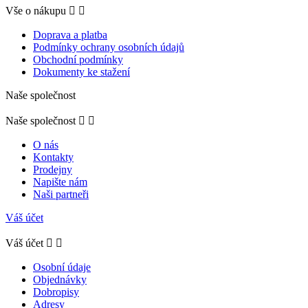
Vše o nákupu


Doprava a platba
Podmínky ochrany osobních údajů
Obchodní podmínky
Dokumenty ke stažení
Naše společnost
Naše společnost


O nás
Kontakty
Prodejny
Napište nám
Naši partneři
Váš účet
Váš účet


Osobní údaje
Objednávky
Dobropisy
Adresy