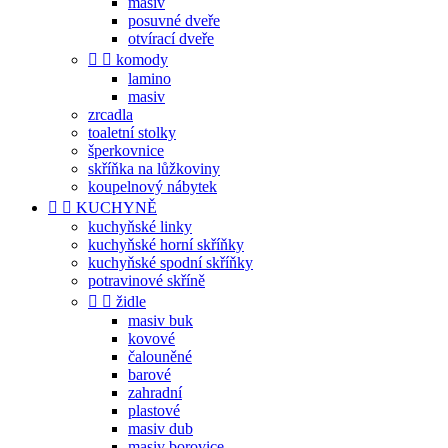
masiv
posuvné dveře
otvírací dveře


komody
lamino
masiv
zrcadla
toaletní stolky
šperkovnice
skříňka na lůžkoviny
koupelnový nábytek


KUCHYNĚ
kuchyňské linky
kuchyňské horní skříňky
kuchyňské spodní skříňky
potravinové skříně


židle
masiv buk
kovové
čalouněné
barové
zahradní
plastové
masiv dub
masiv borovice