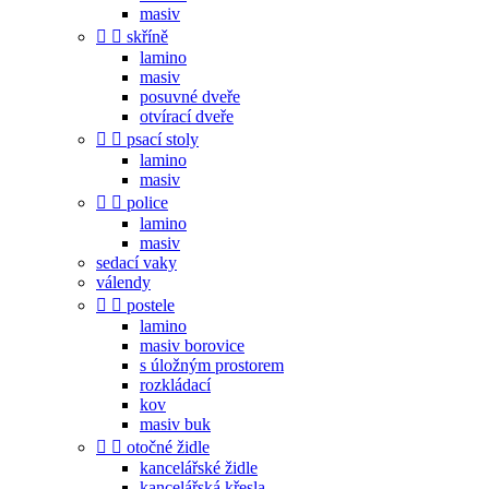
masiv


skříně
lamino
masiv
posuvné dveře
otvírací dveře


psací stoly
lamino
masiv


police
lamino
masiv
sedací vaky
válendy


postele
lamino
masiv borovice
s úložným prostorem
rozkládací
kov
masiv buk


otočné židle
kancelářské židle
kancelářská křesla