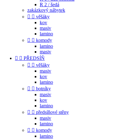
R 2 / šedá
zakázkový nábytek


věšáky
kov
masiv
lamino


komody
lamino
masiv


PŘEDSÍŇ


věšáky
masiv
kov
lamino


botníky
masiv
kov
lamino


předsíňové stěny
masiv
lamino


komody
lamino