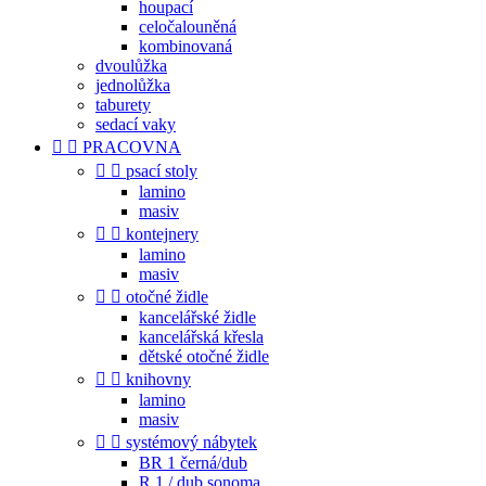
houpací
celočalouněná
kombinovaná
dvoulůžka
jednolůžka
taburety
sedací vaky


PRACOVNA


psací stoly
lamino
masiv


kontejnery
lamino
masiv


otočné židle
kancelářské židle
kancelářská křesla
dětské otočné židle


knihovny
lamino
masiv


systémový nábytek
BR 1 černá/dub
R 1 / dub sonoma