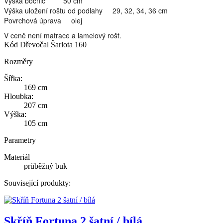
Výška bočnic 50 cm
Výška uložení roštu od podlahy 29, 32, 34, 36 cm
Povrchová úprava olej
V ceně není matrace a lamelový rošt.
Kód
Dřevočal Šarlota 160
Rozměry
Šířka:
169 cm
Hloubka:
207 cm
Výška:
105 cm
Parametry
Materiál
průběžný buk
Související produkty:
Skříň Fortuna 2 šatní / bílá