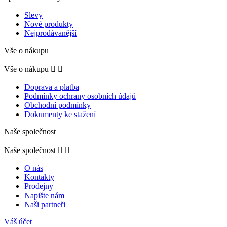
Slevy
Nové produkty
Nejprodávanější
Vše o nákupu
Vše o nákupu


Doprava a platba
Podmínky ochrany osobních údajů
Obchodní podmínky
Dokumenty ke stažení
Naše společnost
Naše společnost


O nás
Kontakty
Prodejny
Napište nám
Naši partneři
Váš účet