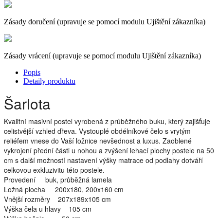
Zásady doručení (upravuje se pomocí modulu Ujištění zákazníka)
Zásady vrácení (upravuje se pomocí modulu Ujištění zákazníka)
Popis
Detaily produktu
Šarlota
Kvalitní masivní postel vyrobená z průběžného buku, který zajišťuje
celistvější vzhled dřeva. Vystouplé obdélníkové čelo s vrytým
reliéfem vnese do Vaší ložnice nevšednost a luxus. Zaoblené
vykrojení přední části u nohou a zvýšení lehací plochy postele na 50
cm s další možností nastavení výšky matrace od podlahy dotváří
celkovou exkluzivitu této postele.
Provedení buk, průběžná lamela
Ložná plocha 200x180, 200x160 cm
Vnější rozměry 207x189x105 cm
Výška čela u hlavy 105 cm