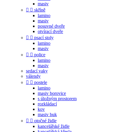
masiv


skříně
lamino
masiv
posuvné dveře
otvírací dveře


psací stoly
lamino
masiv


police
lamino
masiv
sedací vaky
válendy


postele
lamino
masiv borovice
s úložným prostorem
rozkládací
kov
masiv buk


otočné židle
kancelářské židle
kancelářská křesla