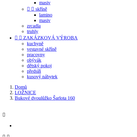
masiv


skříně
lamino
masiv
zrcadla
truhly


ZAKÁZKOVÁ VÝROBA
kuchyně
vestavné skříně
pracovny
obývák
dětský pokoj
předsíň
kusový nábytek
Domů
LOŽNICE
Bukové dvoulůžko Šarlota 160


