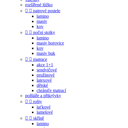
rozšířené lůžko


patrové postele
lamino
masiv
kov


noční stolky
lamino
masiv borovice
kov
masiv buk


matrace
akce 1+1
sendvičové
pružinové
latexové
dětské
chrániče matrací
polštáře a přikrývky


rošty
laťkové
lamelové


skříně
lamino