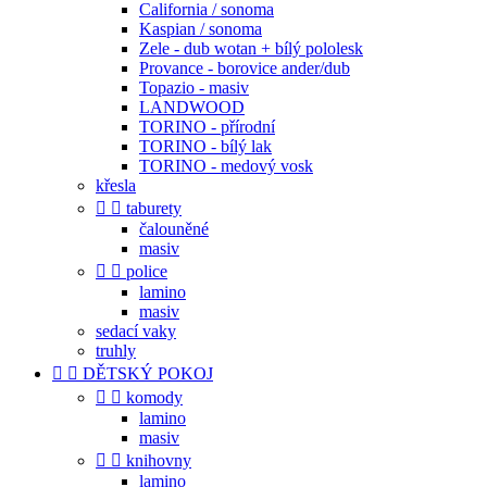
California / sonoma
Kaspian / sonoma
Zele - dub wotan + bílý pololesk
Provance - borovice ander/dub
Topazio - masiv
LANDWOOD
TORINO - přírodní
TORINO - bílý lak
TORINO - medový vosk
křesla


taburety
čalouněné
masiv


police
lamino
masiv
sedací vaky
truhly


DĚTSKÝ POKOJ


komody
lamino
masiv


knihovny
lamino