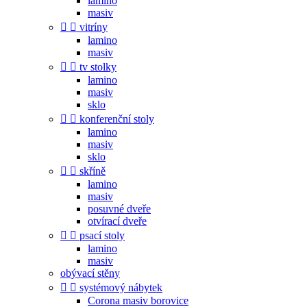
lamino
masiv


vitríny
lamino
masiv


tv stolky
lamino
masiv
sklo


konferenční stoly
lamino
masiv
sklo


skříně
lamino
masiv
posuvné dveře
otvírací dveře


psací stoly
lamino
masiv
obývací stěny


systémový nábytek
Corona masiv borovice