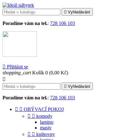

Vyhledávání
Poradíme vám na tel.
:
728 106 103

Přihlásit se
shopping_cart
Košík
0
(0,00 Kč)


Vyhledávání
Poradíme vám na tel.
:
728 106 103


OBÝVACÍ POKOJ


komody
lamino
masiv


knihovny