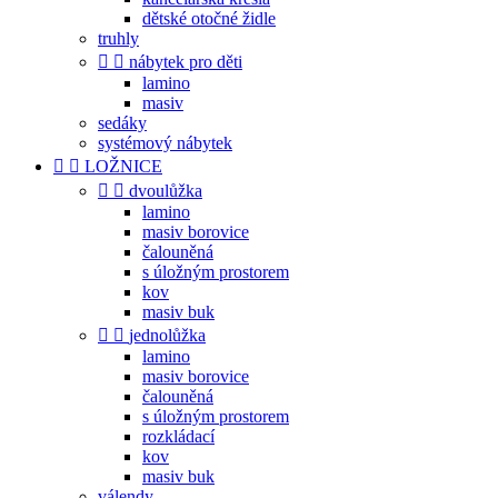
dětské otočné židle
truhly


nábytek pro děti
lamino
masiv
sedáky
systémový nábytek


LOŽNICE


dvoulůžka
lamino
masiv borovice
čalouněná
s úložným prostorem
kov
masiv buk


jednolůžka
lamino
masiv borovice
čalouněná
s úložným prostorem
rozkládací
kov
masiv buk
válendy