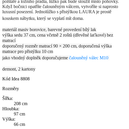
polštáře a ložního prádla, lůžko pak bude sloužit místo pohovky.
Když bočnici opatříte čalouněným válcem, vytvoříte si naprosto
luxusní posezení. Jednolůžko s přistýlkou LAURA je prostě
kouskem nábytku, který se vyplatí mít doma.
materiál masiv borovice, barevné provedení bílý lak
výška sedu 37 cm, cena včetně 2 roštů (dřevěné laťkové) bez
matrací
doporučený rozměr matrací 90 × 200 cm, doporučená výška
matrace pro přistýlku 10 cm
jako vhodný doplněk doporučujeme
čalouněný válec M10
demont, 2 kartony
Kód
Idea 8808
Rozměry
Šířka:
208 cm
Hloubka:
97 cm
Výška:
66 cm