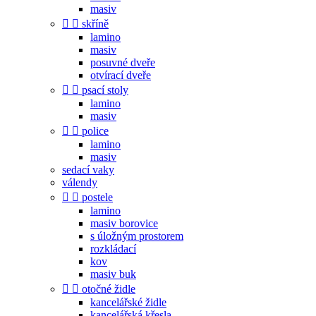
masiv


skříně
lamino
masiv
posuvné dveře
otvírací dveře


psací stoly
lamino
masiv


police
lamino
masiv
sedací vaky
válendy


postele
lamino
masiv borovice
s úložným prostorem
rozkládací
kov
masiv buk


otočné židle
kancelářské židle
kancelářská křesla