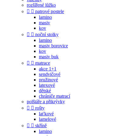
rozšířené lůžko


patrové postele
lamino
masiv
kov


noční stolky
lamino
masiv borovice
kov
masiv buk


matrace
akce 1+1
sendvičové
pružinové
latexové
dětské
chrániče matrací
polštáře a přikrývky


rošty
laťkové
lamelové


skříně
lamino