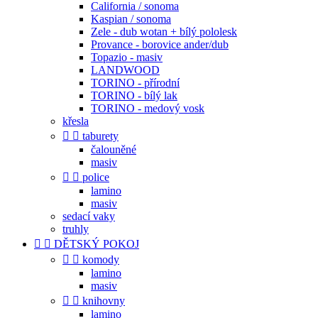
California / sonoma
Kaspian / sonoma
Zele - dub wotan + bílý pololesk
Provance - borovice ander/dub
Topazio - masiv
LANDWOOD
TORINO - přírodní
TORINO - bílý lak
TORINO - medový vosk
křesla


taburety
čalouněné
masiv


police
lamino
masiv
sedací vaky
truhly


DĚTSKÝ POKOJ


komody
lamino
masiv


knihovny
lamino