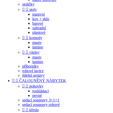
stoličky


stoly
masivní
kov + sklo
barové
zahradní
plastové


komody
masiv
lamino


vitríny
masiv
lamino
příborníky
rohové lavice
jídelní sestavy


ČALOUNĚNÝ NÁBYTEK


pohovky
rozkládací
pevné
sedací soupravy 3+1+1
sedací soupravy rohové


křesla