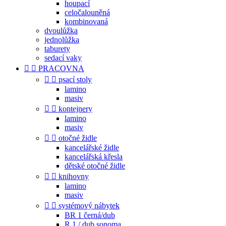
houpací
celočalouněná
kombinovaná
dvoulůžka
jednolůžka
taburety
sedací vaky


PRACOVNA


psací stoly
lamino
masiv


kontejnery
lamino
masiv


otočné židle
kancelářské židle
kancelářská křesla
dětské otočné židle


knihovny
lamino
masiv


systémový nábytek
BR 1 černá/dub
R 1 / dub sonoma