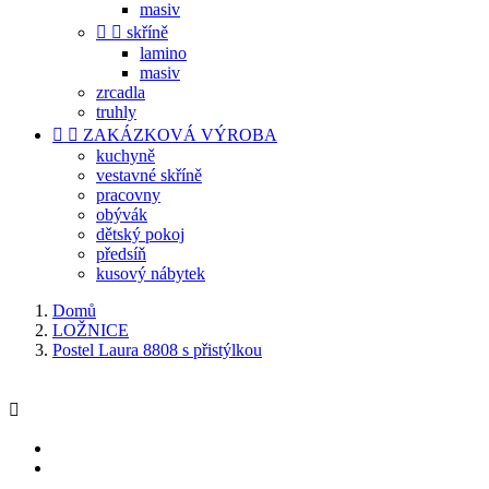
masiv


skříně
lamino
masiv
zrcadla
truhly


ZAKÁZKOVÁ VÝROBA
kuchyně
vestavné skříně
pracovny
obývák
dětský pokoj
předsíň
kusový nábytek
Domů
LOŽNICE
Postel Laura 8808 s přistýlkou
