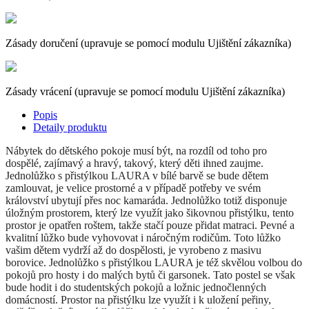
Zásady doručení (upravuje se pomocí modulu Ujištění zákazníka)
Zásady vrácení (upravuje se pomocí modulu Ujištění zákazníka)
Popis
Detaily produktu
Nábytek do dětského pokoje musí být, na rozdíl od toho pro
dospělé, zajímavý a hravý, takový, který děti ihned zaujme.
Jednolůžko s přistýlkou LAURA v bílé barvě se bude dětem
zamlouvat, je velice prostorné a v případě potřeby ve svém
království ubytují přes noc kamaráda. Jednolůžko totiž disponuje
úložným prostorem, který lze využít jako šikovnou přistýlku, tento
prostor je opatřen roštem, takže stačí pouze přidat matraci. Pevné a
kvalitní lůžko bude vyhovovat i náročným rodičům. Toto lůžko
vašim dětem vydrží až do dospělosti, je vyrobeno z masivu
borovice. Jednolůžko s přistýlkou LAURA je též skvělou volbou do
pokojů pro hosty i do malých bytů či garsonek. Tato postel se však
bude hodit i do studentských pokojů a ložnic jednočlenných
domácností. Prostor na přistýlku lze využít i k uložení peřiny,