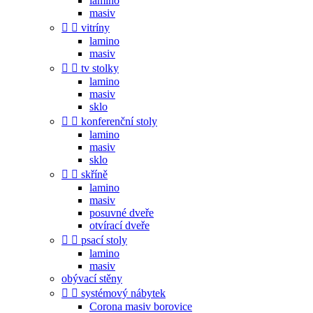
lamino
masiv


vitríny
lamino
masiv


tv stolky
lamino
masiv
sklo


konferenční stoly
lamino
masiv
sklo


skříně
lamino
masiv
posuvné dveře
otvírací dveře


psací stoly
lamino
masiv
obývací stěny


systémový nábytek
Corona masiv borovice