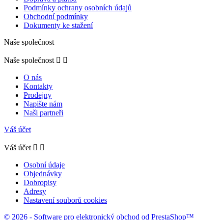
Podmínky ochrany osobních údajů
Obchodní podmínky
Dokumenty ke stažení
Naše společnost
Naše společnost


O nás
Kontakty
Prodejny
Napište nám
Naši partneři
Váš účet
Váš účet


Osobní údaje
Objednávky
Dobropisy
Adresy
Nastavení souborů cookies
© 2026 - Software pro elektronický obchod od PrestaShop™