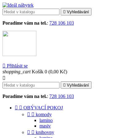

Vyhledávání
Poradíme vám na tel.
:
728 106 103

Přihlásit se
shopping_cart
Košík
0
(0,00 Kč)


Vyhledávání
Poradíme vám na tel.
:
728 106 103


OBÝVACÍ POKOJ


komody
lamino
masiv


knihovny