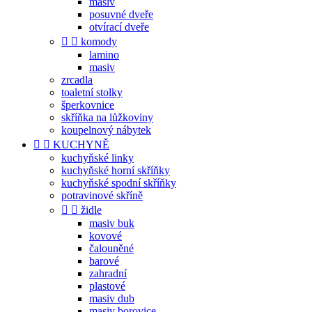
masiv
posuvné dveře
otvírací dveře


komody
lamino
masiv
zrcadla
toaletní stolky
šperkovnice
skříňka na lůžkoviny
koupelnový nábytek


KUCHYNĚ
kuchyňské linky
kuchyňské horní skříňky
kuchyňské spodní skříňky
potravinové skříně


židle
masiv buk
kovové
čalouněné
barové
zahradní
plastové
masiv dub
masiv borovice