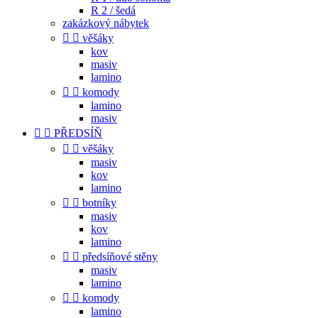
R 2 / šedá
zakázkový nábytek


věšáky
kov
masiv
lamino


komody
lamino
masiv


PŘEDSÍŇ


věšáky
masiv
kov
lamino


botníky
masiv
kov
lamino


předsíňové stěny
masiv
lamino


komody
lamino