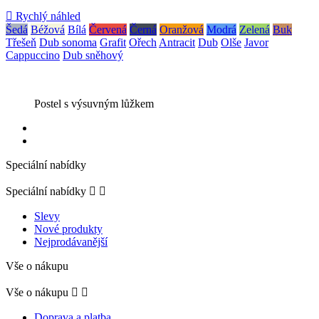

Rychlý náhled
Šedá
Béžová
Bílá
Červená
Černá
Oranžová
Modrá
Zelená
Buk
Třešeň
Dub sonoma
Grafit
Ořech
Antracit
Dub
Olše
Javor
Cappuccino
Dub sněhový
Postel s výsuvným lůžkem
Speciální nabídky
Speciální nabídky


Slevy
Nové produkty
Nejprodávanější
Vše o nákupu
Vše o nákupu


Doprava a platba