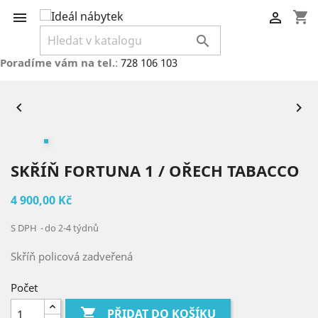
shopping_cart



Poradíme vám na tel.
:
728 106 103


SKŘÍŇ FORTUNA 1 / OŘECH TABACCO
4 900,00 Kč
S DPH
do 2-4 týdnů
Skříň policová zadveřená
Počet

PŘIDAT DO KOŠÍKU