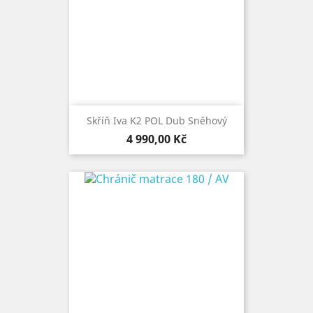
Skříň Iva K2 POL Dub Sněhový
Cena
4 990,00 Kč