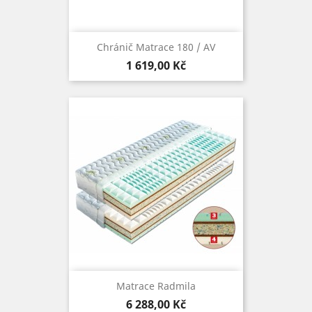
Chránič Matrace 180 / AV
Cena
1 619,00 Kč
Matrace Radmila
Cena
6 288,00 Kč