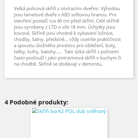
Velká policová skříň s otvíracími dveřmi. Výhodou
jsou lamelové dveře s ABS softovou hranou. Pro
otevření postačí cca 40 cm před skříní. Celé skříně
jsou vyrobeny z LTD o síle 18 mm. Úchytky jsou
kovové. Skříně jsou vhodné k vybavení ložnice,
chodby, šatny, předsíně... vždy oceníte praktičnost
a spoustu úložného prostoru pro oblečení, boty,
tašky, kufry, batohy..... Tato úzká skříň s policemi
často poslouží i jako potravinová skříň v kuchyni či
na chodbě. Skříně se dodávají v demontu.
4
Podobné produkty: