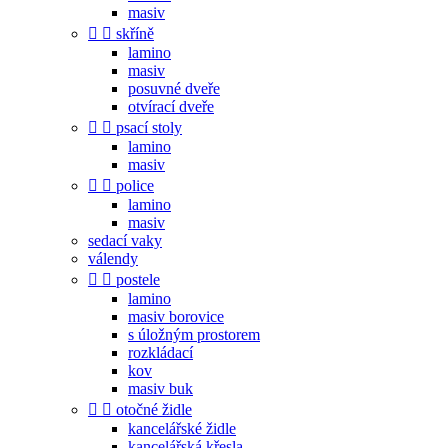
masiv


skříně
lamino
masiv
posuvné dveře
otvírací dveře


psací stoly
lamino
masiv


police
lamino
masiv
sedací vaky
válendy


postele
lamino
masiv borovice
s úložným prostorem
rozkládací
kov
masiv buk


otočné židle
kancelářské židle
kancelářská křesla