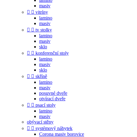
lamino
masiv


vitríny
lamino
masiv


tv stolky
lamino
masiv
sklo


konferenční stoly
lamino
masiv
sklo


skříně
lamino
masiv
posuvné dveře
otvírací dveře


psací stoly
lamino
masiv
obývací stěny


systémový nábytek
Corona masiv borovice