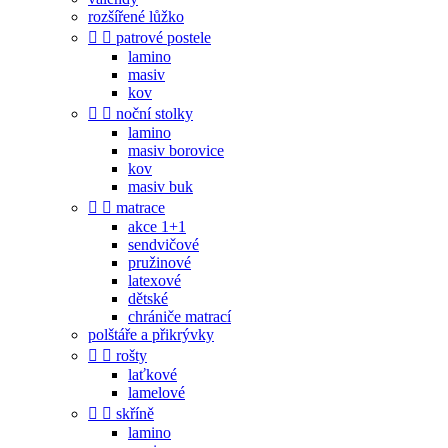
rozšířené lůžko


patrové postele
lamino
masiv
kov


noční stolky
lamino
masiv borovice
kov
masiv buk


matrace
akce 1+1
sendvičové
pružinové
latexové
dětské
chrániče matrací
polštáře a přikrývky


rošty
laťkové
lamelové


skříně
lamino