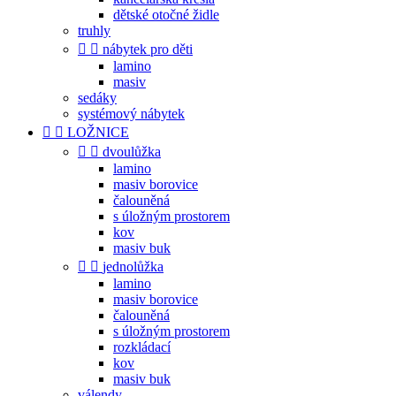
dětské otočné židle
truhly


nábytek pro děti
lamino
masiv
sedáky
systémový nábytek


LOŽNICE


dvoulůžka
lamino
masiv borovice
čalouněná
s úložným prostorem
kov
masiv buk


jednolůžka
lamino
masiv borovice
čalouněná
s úložným prostorem
rozkládací
kov
masiv buk
válendy