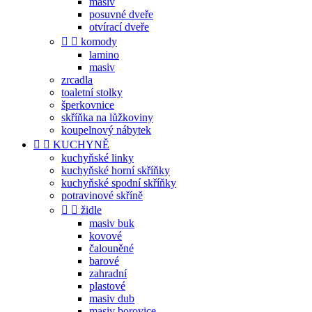
masiv
posuvné dveře
otvírací dveře


komody
lamino
masiv
zrcadla
toaletní stolky
šperkovnice
skříňka na lůžkoviny
koupelnový nábytek


KUCHYNĚ
kuchyňské linky
kuchyňské horní skříňky
kuchyňské spodní skříňky
potravinové skříně


židle
masiv buk
kovové
čalouněné
barové
zahradní
plastové
masiv dub
masiv borovice