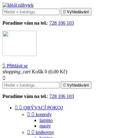

Vyhledávání
Poradíme vám na tel.
:
728 106 103

Přihlásit se
shopping_cart
Košík
0
(0,00 Kč)


Vyhledávání
Poradíme vám na tel.
:
728 106 103


OBÝVACÍ POKOJ


komody
lamino
masiv


knihovny