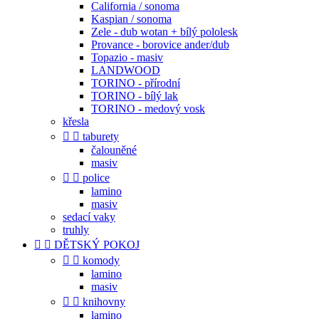
California / sonoma
Kaspian / sonoma
Zele - dub wotan + bílý pololesk
Provance - borovice ander/dub
Topazio - masiv
LANDWOOD
TORINO - přírodní
TORINO - bílý lak
TORINO - medový vosk
křesla


taburety
čalouněné
masiv


police
lamino
masiv
sedací vaky
truhly


DĚTSKÝ POKOJ


komody
lamino
masiv


knihovny
lamino