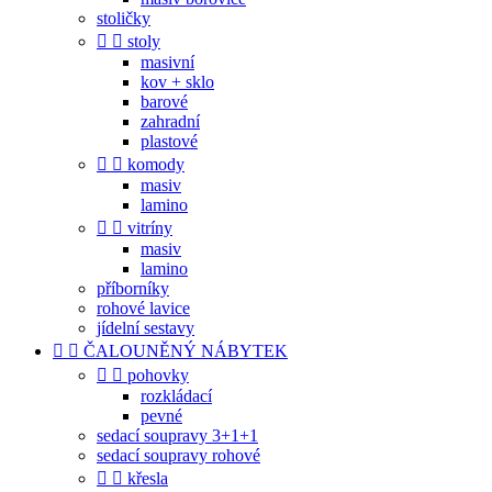
stoličky


stoly
masivní
kov + sklo
barové
zahradní
plastové


komody
masiv
lamino


vitríny
masiv
lamino
příborníky
rohové lavice
jídelní sestavy


ČALOUNĚNÝ NÁBYTEK


pohovky
rozkládací
pevné
sedací soupravy 3+1+1
sedací soupravy rohové


křesla