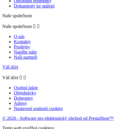
Obchodní podmínky
Dokumenty ke stažení
Naše společnost
Naše společnost


O nás
Kontakty
Prodejny
Napište nám
Naši partneři
Váš účet
Váš účet


Osobní údaje
Objednávky
Dobropisy
Adresy
Nastavení souborů cookies
© 2026 - Software pro elektronický obchod od PrestaShop™
Tento web využívá cookies
x