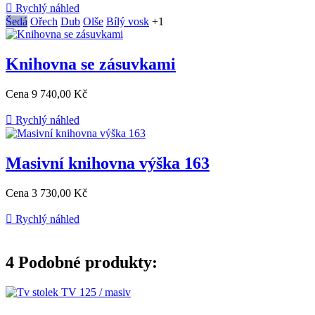

Rychlý náhled
Šedá
Ořech
Dub
Olše
Bílý vosk
+1
Knihovna se zásuvkami
Cena
9 740,00 Kč

Rychlý náhled
Masivní knihovna výška 163
Cena
3 730,00 Kč

Rychlý náhled
4
Podobné produkty: