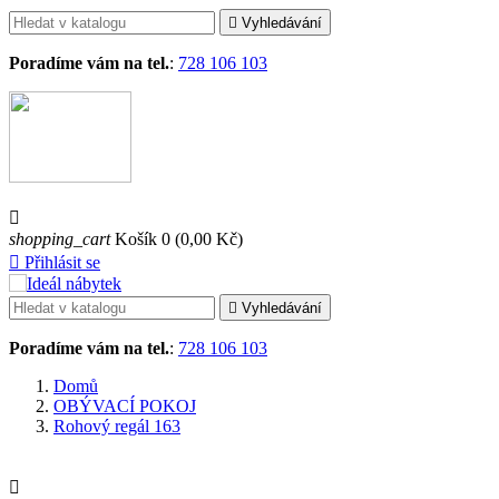

Vyhledávání
Poradíme vám na tel.
:
728 106 103

shopping_cart
Košík
0
(0,00 Kč)

Přihlásit se

Vyhledávání
Poradíme vám na tel.
:
728 106 103
Domů
OBÝVACÍ POKOJ
Rohový regál 163
