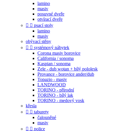
lamino
masiv
posuvné dveře
otvírací dveře


psací stoly
lamino
masiv
obývací stěny


systémový nábytek
Corona masiv borovice
California / sonoma
Kaspian / sonoma
Zele - dub wotan + bílý pololesk
Provance - borovice ander/dub
Topazio - masiv
LANDWOOD
TORINO - přírodní
TORINO - bílý lak
TORINO - medový vosk
křesla


taburety
čalouněné
masiv


police