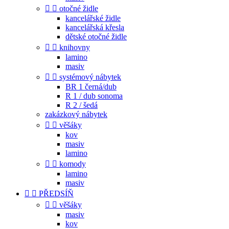


otočné židle
kancelářské židle
kancelářská křesla
dětské otočné židle


knihovny
lamino
masiv


systémový nábytek
BR 1 černá/dub
R 1 / dub sonoma
R 2 / šedá
zakázkový nábytek


věšáky
kov
masiv
lamino


komody
lamino
masiv


PŘEDSÍŇ


věšáky
masiv
kov