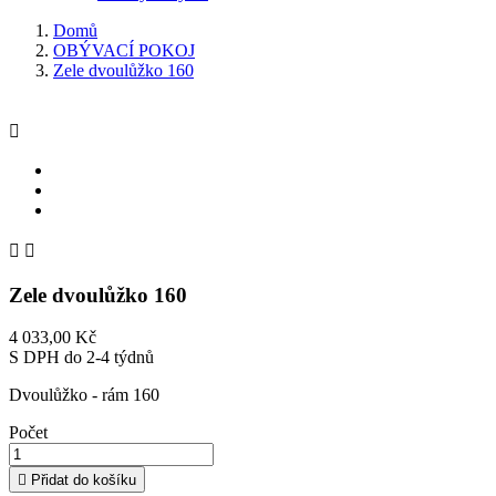
Domů
OBÝVACÍ POKOJ
Zele dvoulůžko 160



Zele dvoulůžko 160
4 033,00 Kč
S DPH
do 2-4 týdnů
Dvoulůžko - rám 160
Počet

Přidat do košíku