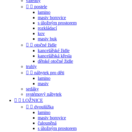
válendy


postele
lamino
masiv borovice
s úložným prostorem
rozkládací
kov
masiv buk


otočné židle
kancelářské židle
kancelářská křesla
dětské otočné židle
truhly


nábytek pro děti
lamino
masiv
sedáky
systémový nábytek


LOŽNICE


dvoulůžka
lamino
masiv borovice
čalouněná
s úložným prostorem