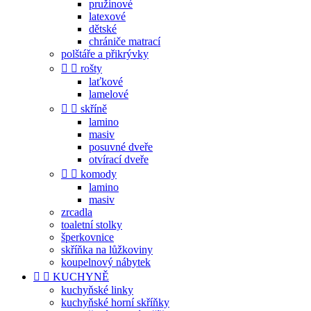
pružinové
latexové
dětské
chrániče matrací
polštáře a přikrývky


rošty
laťkové
lamelové


skříně
lamino
masiv
posuvné dveře
otvírací dveře


komody
lamino
masiv
zrcadla
toaletní stolky
šperkovnice
skříňka na lůžkoviny
koupelnový nábytek


KUCHYNĚ
kuchyňské linky
kuchyňské horní skříňky