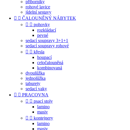
příborníky
rohové lavice
jídelní sestavy


ČALOUNĚNÝ NÁBYTEK


pohovky
rozkládací
pevné
sedací soupravy 3+1+1
sedací soupravy rohové


křesla
houpací
celočalouněná
kombinovaná
dvoulůžka
jednolůžka
taburety
sedací vaky


PRACOVNA


psací stoly
lamino
masiv


kontejnery
lamino
masiv