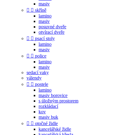
masiv


skříně
lamino
masiv
posuvné dveře
otvírací dveře


psací stoly
lamino
masiv


police
lamino
masiv
sedací vaky
válendy


postele
lamino
masiv borovice
s úložným prostorem
rozkládací
kov
masiv buk


otočné židle
kancelářské židle
kancelářská křesla