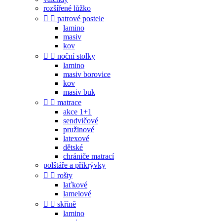
rozšířené lůžko


patrové postele
lamino
masiv
kov


noční stolky
lamino
masiv borovice
kov
masiv buk


matrace
akce 1+1
sendvičové
pružinové
latexové
dětské
chrániče matrací
polštáře a přikrývky


rošty
laťkové
lamelové


skříně
lamino