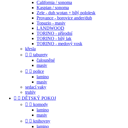
California / sonoma
Kaspian / sonoma
Zele - dub wotan + bílý pololesk
Provance - borovice ander/dub
Topazio - masiv
LANDWOOD
TORINO - přírodní
TORINO - bílý lak
TORINO - medový vosk
křesla


taburety
čalouněné
masiv


police
lamino
masiv
sedací vaky
truhly


DĚTSKÝ POKOJ


komody
lamino
masiv


knihovny
lamino