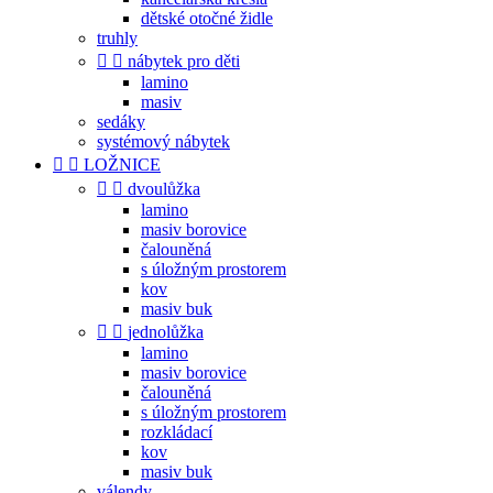
dětské otočné židle
truhly


nábytek pro děti
lamino
masiv
sedáky
systémový nábytek


LOŽNICE


dvoulůžka
lamino
masiv borovice
čalouněná
s úložným prostorem
kov
masiv buk


jednolůžka
lamino
masiv borovice
čalouněná
s úložným prostorem
rozkládací
kov
masiv buk
válendy