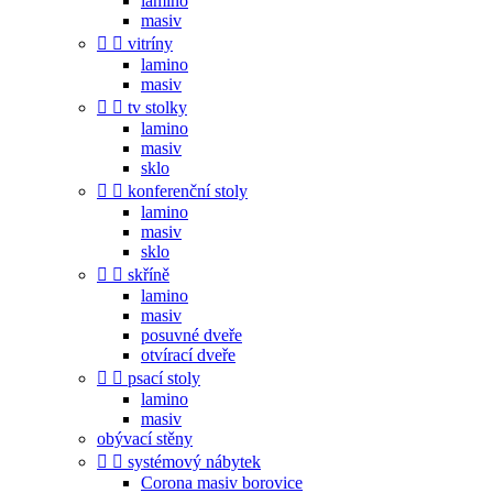
lamino
masiv


vitríny
lamino
masiv


tv stolky
lamino
masiv
sklo


konferenční stoly
lamino
masiv
sklo


skříně
lamino
masiv
posuvné dveře
otvírací dveře


psací stoly
lamino
masiv
obývací stěny


systémový nábytek
Corona masiv borovice