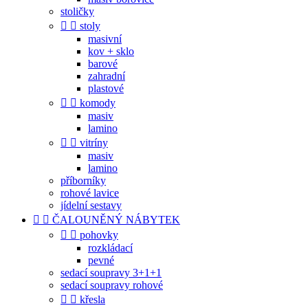
stoličky


stoly
masivní
kov + sklo
barové
zahradní
plastové


komody
masiv
lamino


vitríny
masiv
lamino
příborníky
rohové lavice
jídelní sestavy


ČALOUNĚNÝ NÁBYTEK


pohovky
rozkládací
pevné
sedací soupravy 3+1+1
sedací soupravy rohové


křesla