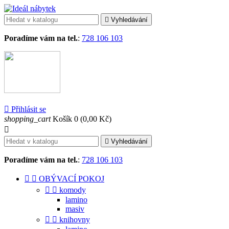

Vyhledávání
Poradíme vám na tel.
:
728 106 103

Přihlásit se
shopping_cart
Košík
0
(0,00 Kč)


Vyhledávání
Poradíme vám na tel.
:
728 106 103


OBÝVACÍ POKOJ


komody
lamino
masiv


knihovny