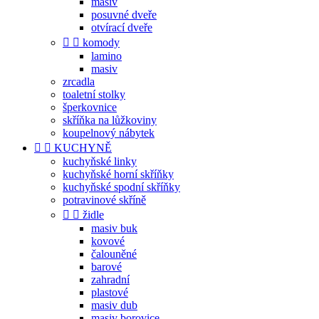
masiv
posuvné dveře
otvírací dveře


komody
lamino
masiv
zrcadla
toaletní stolky
šperkovnice
skříňka na lůžkoviny
koupelnový nábytek


KUCHYNĚ
kuchyňské linky
kuchyňské horní skříňky
kuchyňské spodní skříňky
potravinové skříně


židle
masiv buk
kovové
čalouněné
barové
zahradní
plastové
masiv dub
masiv borovice