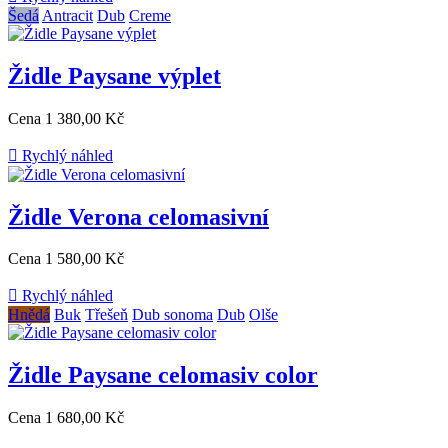
Šedá
Antracit
Dub
Creme
Židle Paysane výplet
Cena
1 380,00 Kč

Rychlý náhled
Židle Verona celomasivní
Cena
1 580,00 Kč

Rychlý náhled
Hnědá
Buk
Třešeň
Dub sonoma
Dub
Olše
Židle Paysane celomasiv color
Cena
1 680,00 Kč