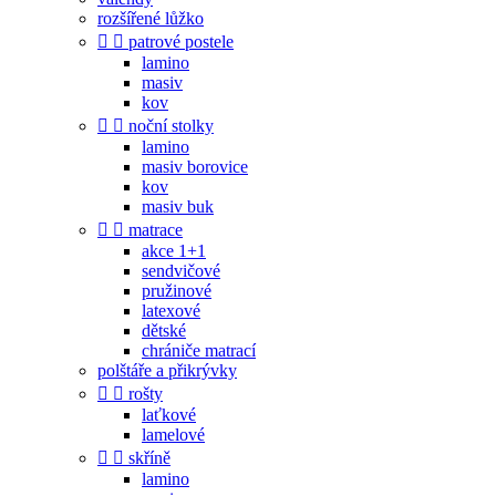
rozšířené lůžko


patrové postele
lamino
masiv
kov


noční stolky
lamino
masiv borovice
kov
masiv buk


matrace
akce 1+1
sendvičové
pružinové
latexové
dětské
chrániče matrací
polštáře a přikrývky


rošty
laťkové
lamelové


skříně
lamino