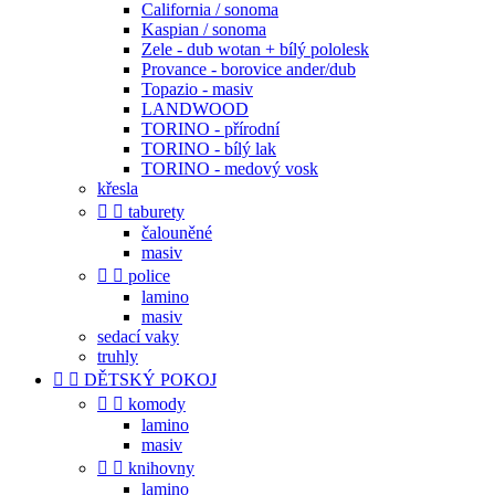
California / sonoma
Kaspian / sonoma
Zele - dub wotan + bílý pololesk
Provance - borovice ander/dub
Topazio - masiv
LANDWOOD
TORINO - přírodní
TORINO - bílý lak
TORINO - medový vosk
křesla


taburety
čalouněné
masiv


police
lamino
masiv
sedací vaky
truhly


DĚTSKÝ POKOJ


komody
lamino
masiv


knihovny
lamino