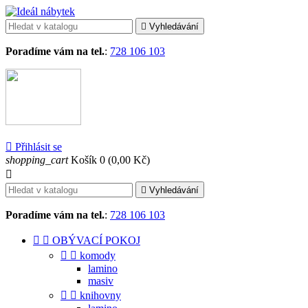

Vyhledávání
Poradíme vám na tel.
:
728 106 103

Přihlásit se
shopping_cart
Košík
0
(0,00 Kč)


Vyhledávání
Poradíme vám na tel.
:
728 106 103


OBÝVACÍ POKOJ


komody
lamino
masiv


knihovny