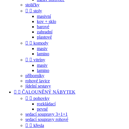
stoličky


stoly
masivní
kov + sklo
barové
zahradní
plastové


komody
masiv
lamino


vitríny
masiv
lamino
příborníky
rohové lavice
jídelní sestavy


ČALOUNĚNÝ NÁBYTEK


pohovky
rozkládací
pevné
sedací soupravy 3+1+1
sedací soupravy rohové


křesla