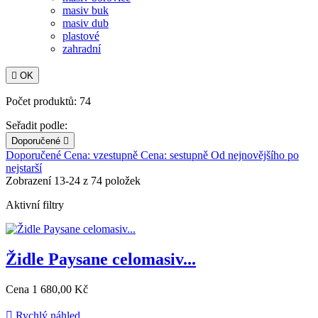
masiv buk
masiv dub
plastové
zahradní

OK
Počet produktů: 74
Seřadit podle:
Doporučené

Doporučené
Cena: vzestupně
Cena: sestupně
Od nejnovějšího po
nejstarší
Zobrazení 13-24 z 74 položek
Aktivní filtry
Židle Paysane celomasiv...
Cena
1 680,00 Kč

Rychlý náhled