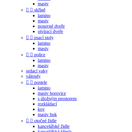
masiv


skříně
lamino
masiv
posuvné dveře
otvírací dveře


psací stoly
lamino
masiv


police
lamino
masiv
sedací vaky
válendy


postele
lamino
masiv borovice
s úložným prostorem
rozkládací
kov
masiv buk


otočné židle
kancelářské židle
kancelářská křesla