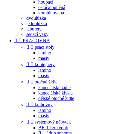
houpací
celočalouněná
kombinovaná
dvoulůžka
jednolůžka
taburety
sedací vaky


PRACOVNA


psací stoly
lamino
masiv


kontejnery
lamino
masiv


otočné židle
kancelářské židle
kancelářská křesla
dětské otočné židle


knihovny
lamino
masiv


systémový nábytek
BR 1 černá/dub
R 1 / dub sonoma