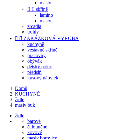
masiv


skříně
lamino
masiv
zrcadla
truhly


ZAKÁZKOVÁ VÝROBA
kuchyně
vestavné skříně
pracovny
obývák
dětský pokoj
předsíň
kusový nábytek
Domů
KUCHYNĚ
židle
masiv buk
židle
barové
čalouněné
kovové
masiv borovice