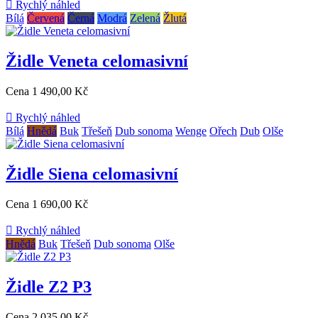

Rychlý náhled
Bílá
Červená
Černá
Modrá
Zelená
Žlutá
Židle Veneta celomasivní
Cena
1 490,00 Kč

Rychlý náhled
Bílá
Hnědá
Buk
Třešeň
Dub sonoma
Wenge
Ořech
Dub
Olše
Židle Siena celomasivní
Cena
1 690,00 Kč

Rychlý náhled
Hnědá
Buk
Třešeň
Dub sonoma
Olše
Židle Z2 P3
Cena
2 035,00 Kč