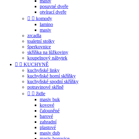
masiv
posuvné dveře
otvírací dveře


komody
lamino
masiv
zrcadla
toaletní stolky
šperkovnice
skříňka na lůžkoviny
koupelnový nábytek


KUCHYNĚ
kuchyňské linky
kuchyňské horní skříňky
kuchyňské spodní skříňky
potravinové skříně


židle
masiv buk
kovové
čalouněné
barové
zahradní
plastové
masiv dub
masiv borovice