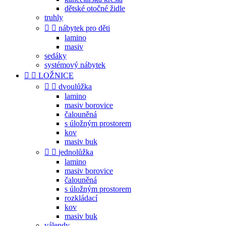
dětské otočné židle
truhly


nábytek pro děti
lamino
masiv
sedáky
systémový nábytek


LOŽNICE


dvoulůžka
lamino
masiv borovice
čalouněná
s úložným prostorem
kov
masiv buk


jednolůžka
lamino
masiv borovice
čalouněná
s úložným prostorem
rozkládací
kov
masiv buk
válendy