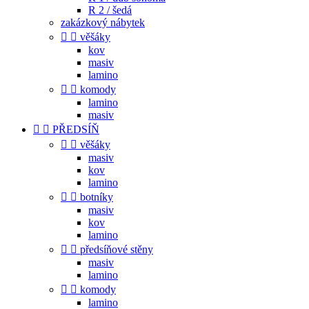
R 2 / šedá
zakázkový nábytek


věšáky
kov
masiv
lamino


komody
lamino
masiv


PŘEDSÍŇ


věšáky
masiv
kov
lamino


botníky
masiv
kov
lamino


předsíňové stěny
masiv
lamino


komody
lamino