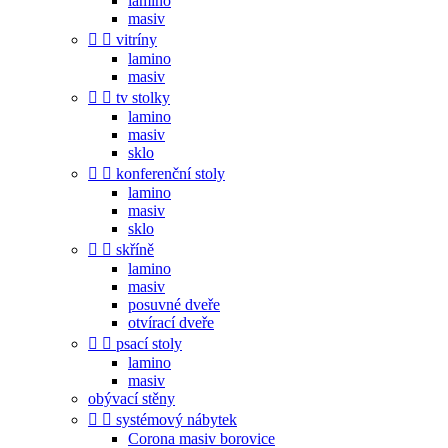
lamino
masiv


vitríny
lamino
masiv


tv stolky
lamino
masiv
sklo


konferenční stoly
lamino
masiv
sklo


skříně
lamino
masiv
posuvné dveře
otvírací dveře


psací stoly
lamino
masiv
obývací stěny


systémový nábytek
Corona masiv borovice