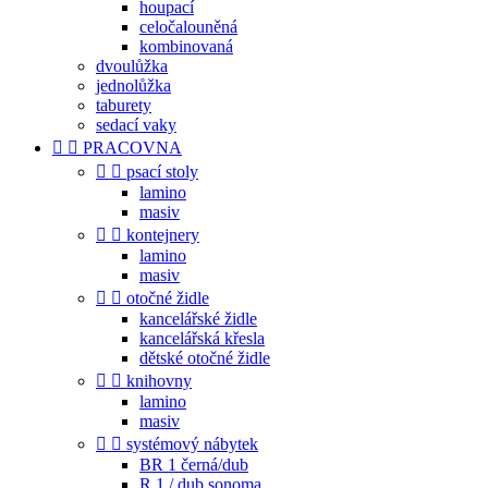
houpací
celočalouněná
kombinovaná
dvoulůžka
jednolůžka
taburety
sedací vaky


PRACOVNA


psací stoly
lamino
masiv


kontejnery
lamino
masiv


otočné židle
kancelářské židle
kancelářská křesla
dětské otočné židle


knihovny
lamino
masiv


systémový nábytek
BR 1 černá/dub
R 1 / dub sonoma