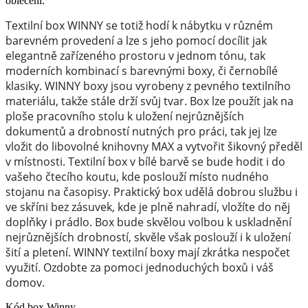
oblečení.
Textilní box WINNY se totiž hodí k nábytku v různém
barevném provedení a lze s jeho pomocí docílit jak
elegantně zařízeného prostoru v jednom tónu, tak
moderních kombinací s barevnými boxy, či černobílé
klasiky. WINNY boxy jsou vyrobeny z pevného textilního
materiálu, takže stále drží svůj tvar. Box lze použít jak na
ploše pracovního stolu k uložení nejrůznějších
dokumentů a drobností nutných pro práci, tak jej lze
vložit do libovolné knihovny MAX a vytvořit šikovný předěl
v místnosti. Textilní box v bílé barvě se bude hodit i do
vašeho čtecího koutu, kde poslouží místo nudného
stojanu na časopisy. Praktický box udělá dobrou službu i
ve skříni bez zásuvek, kde je plně nahradí, vložíte do něj
doplňky i prádlo. Box bude skvělou volbou k uskladnění
nejrůznějších drobností, skvěle však poslouží i k uložení
šití a pletení. WINNY textilní boxy mají zkrátka nespočet
využití. Ozdobte za pomoci jednoduchých boxů i váš
domov.
Kód
box Winny