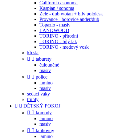
California / sonoma
Kaspian / sonoma
Zele - dub wotan + bílý pololesk
Provance - borovice ander/dub
Topazio - masiv
LANDWOOD
TORINO - přírodní
TORINO - bílý lak
TORINO - medový vosk
křesla


taburety
čalouněné
masiv


police
lamino
masiv
sedací vaky
truhly


DĚTSKÝ POKOJ


komody
lamino
masiv


knihovny
lamino