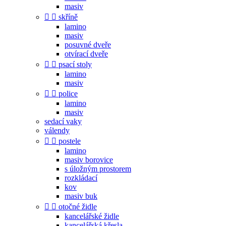
masiv


skříně
lamino
masiv
posuvné dveře
otvírací dveře


psací stoly
lamino
masiv


police
lamino
masiv
sedací vaky
válendy


postele
lamino
masiv borovice
s úložným prostorem
rozkládací
kov
masiv buk


otočné židle
kancelářské židle
kancelářská křesla