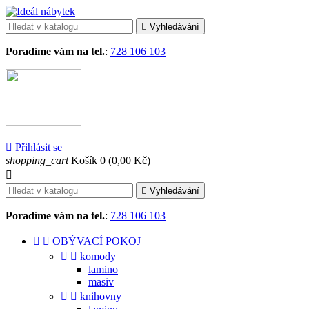

Vyhledávání
Poradíme vám na tel.
:
728 106 103

Přihlásit se
shopping_cart
Košík
0
(0,00 Kč)


Vyhledávání
Poradíme vám na tel.
:
728 106 103


OBÝVACÍ POKOJ


komody
lamino
masiv


knihovny