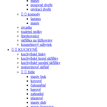
masiv
posuvné dveře
otvírací dveře


komody
lamino
masiv
zrcadla
toaletní stolky
šperkovnice
skříňka na lůžkoviny
koupelnový nábytek


KUCHYNĚ
kuchyňské linky
kuchyňské horní skříňky
kuchyňské spodní skříňky
potravinové skříně


židle
masiv buk
kovové
čalouněné
barové
zahradní
plastové
masiv dub
masiv borovice