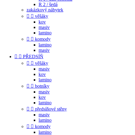
R 2 / šedá
zakázkový nábytek


věšáky
kov
masiv
lamino


komody
lamino
masiv


PŘEDSÍŇ


věšáky
masiv
kov
lamino


botníky
masiv
kov
lamino


předsíňové stěny
masiv
lamino


komody
lamino