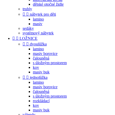
dětské otočné židle
truhly


nábytek pro děti
lamino
masiv
sedáky
systémový nábytek


LOŽNICE


dvoulůžka
lamino
masiv borovice
čalouněná
s úložným prostorem
kov
masiv buk


jednolůžka
lamino
masiv borovice
čalouněná
s úložným prostorem
rozkládací
kov
masiv buk
válendy