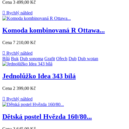
Cena
3 499,00 Kč

Rychlý náhled
Komoda kombinovaná R Ottawa...
Cena
7 210,00 Kč

Rychlý náhled
Bílá
Buk
Dub sonoma
Grafit
Ořech
Dub
Dub wotan
Jednolůžko Idea 343 bílá
Cena
2 399,00 Kč

Rychlý náhled
Dětská postel Hvězda 160/80...
Cena
3 645,00 Kč