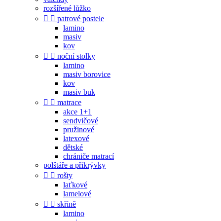
rozšířené lůžko


patrové postele
lamino
masiv
kov


noční stolky
lamino
masiv borovice
kov
masiv buk


matrace
akce 1+1
sendvičové
pružinové
latexové
dětské
chrániče matrací
polštáře a přikrývky


rošty
laťkové
lamelové


skříně
lamino