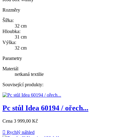
Rozměry
Šířka:
32 cm
Hloubka:
31 cm
Výška:
32 cm
Parametry
Materiál
netkaná textilie
Související produkty:
Pc stůl Idea 60194 / ořech...
Cena
3 999,00 Kč

Rychlý náhled