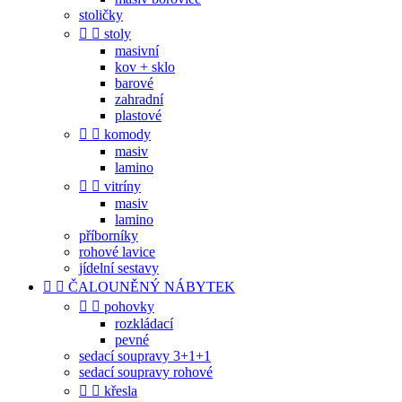
stoličky


stoly
masivní
kov + sklo
barové
zahradní
plastové


komody
masiv
lamino


vitríny
masiv
lamino
příborníky
rohové lavice
jídelní sestavy


ČALOUNĚNÝ NÁBYTEK


pohovky
rozkládací
pevné
sedací soupravy 3+1+1
sedací soupravy rohové


křesla