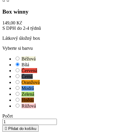
Box winny
149,00 Kč
S DPH
do 2-4 týdnů
Látkový úložný box
Vyberte si barvu
Béžová
Bílá
Červená
Černá
Oranžová
Modrá
Zelená
Hnědá
Růžová
Počet

Přidat do košíku