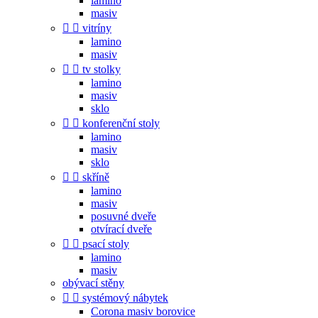
lamino
masiv


vitríny
lamino
masiv


tv stolky
lamino
masiv
sklo


konferenční stoly
lamino
masiv
sklo


skříně
lamino
masiv
posuvné dveře
otvírací dveře


psací stoly
lamino
masiv
obývací stěny


systémový nábytek
Corona masiv borovice