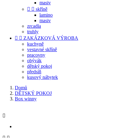
masiv


skříně
lamino
masiv
zrcadla
truhly


ZAKÁZKOVÁ VÝROBA
kuchyně
vestavné skříně
pracovny
obývák
dětský pokoj
předsíň
kusový nábytek
Domů
DĚTSKÝ POKOJ
Box winny


