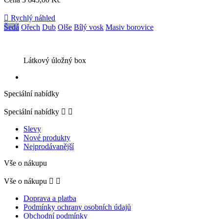

Rychlý náhled
Šedá
Ořech
Dub
Olše
Bílý vosk
Masiv borovice
Látkový úložný box
Speciální nabídky
Speciální nabídky


Slevy
Nové produkty
Nejprodávanější
Vše o nákupu
Vše o nákupu


Doprava a platba
Podmínky ochrany osobních údajů
Obchodní podmínky