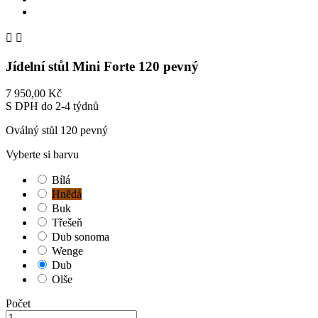


Jídelní stůl Mini Forte 120 pevný
7 950,00 Kč
S DPH
do 2-4 týdnů
Oválný stůl 120 pevný
Vyberte si barvu
Bílá
Hnědá
Buk
Třešeň
Dub sonoma
Wenge
Dub
Olše
Počet