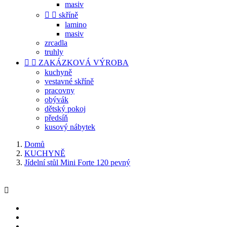
masiv


skříně
lamino
masiv
zrcadla
truhly


ZAKÁZKOVÁ VÝROBA
kuchyně
vestavné skříně
pracovny
obývák
dětský pokoj
předsíň
kusový nábytek
Domů
KUCHYNĚ
Jídelní stůl Mini Forte 120 pevný
