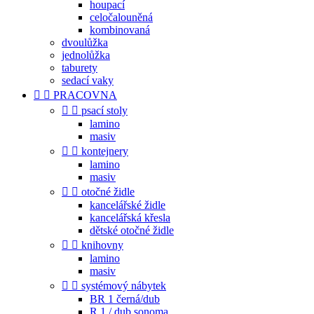
houpací
celočalouněná
kombinovaná
dvoulůžka
jednolůžka
taburety
sedací vaky


PRACOVNA


psací stoly
lamino
masiv


kontejnery
lamino
masiv


otočné židle
kancelářské židle
kancelářská křesla
dětské otočné židle


knihovny
lamino
masiv


systémový nábytek
BR 1 černá/dub
R 1 / dub sonoma