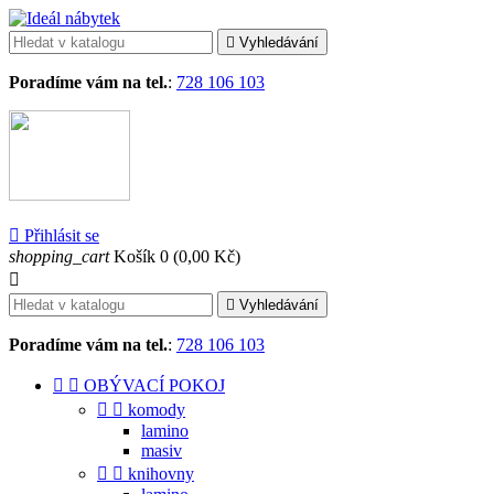

Vyhledávání
Poradíme vám na tel.
:
728 106 103

Přihlásit se
shopping_cart
Košík
0
(0,00 Kč)


Vyhledávání
Poradíme vám na tel.
:
728 106 103


OBÝVACÍ POKOJ


komody
lamino
masiv


knihovny