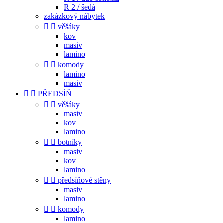
R 2 / šedá
zakázkový nábytek


věšáky
kov
masiv
lamino


komody
lamino
masiv


PŘEDSÍŇ


věšáky
masiv
kov
lamino


botníky
masiv
kov
lamino


předsíňové stěny
masiv
lamino


komody
lamino