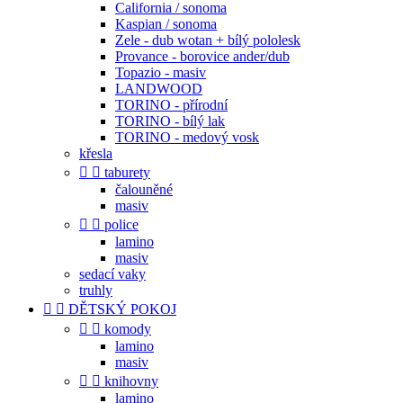
California / sonoma
Kaspian / sonoma
Zele - dub wotan + bílý pololesk
Provance - borovice ander/dub
Topazio - masiv
LANDWOOD
TORINO - přírodní
TORINO - bílý lak
TORINO - medový vosk
křesla


taburety
čalouněné
masiv


police
lamino
masiv
sedací vaky
truhly


DĚTSKÝ POKOJ


komody
lamino
masiv


knihovny
lamino