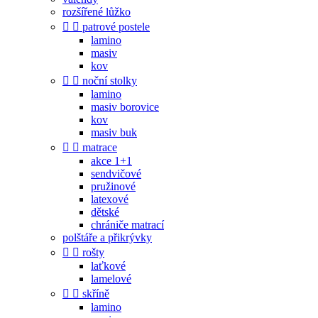
rozšířené lůžko


patrové postele
lamino
masiv
kov


noční stolky
lamino
masiv borovice
kov
masiv buk


matrace
akce 1+1
sendvičové
pružinové
latexové
dětské
chrániče matrací
polštáře a přikrývky


rošty
laťkové
lamelové


skříně
lamino