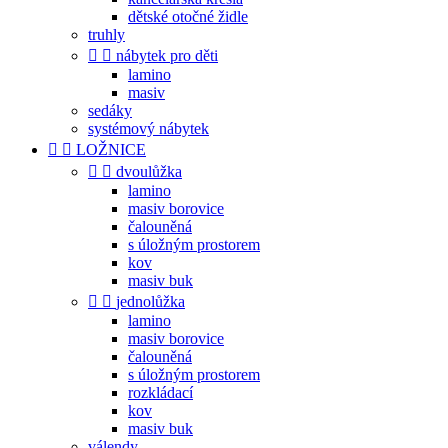
dětské otočné židle
truhly


nábytek pro děti
lamino
masiv
sedáky
systémový nábytek


LOŽNICE


dvoulůžka
lamino
masiv borovice
čalouněná
s úložným prostorem
kov
masiv buk


jednolůžka
lamino
masiv borovice
čalouněná
s úložným prostorem
rozkládací
kov
masiv buk
válendy