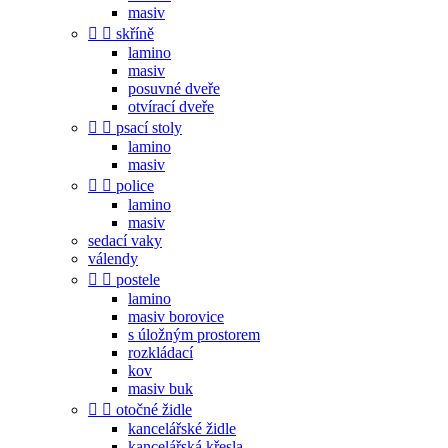
masiv


skříně
lamino
masiv
posuvné dveře
otvírací dveře


psací stoly
lamino
masiv


police
lamino
masiv
sedací vaky
válendy


postele
lamino
masiv borovice
s úložným prostorem
rozkládací
kov
masiv buk


otočné židle
kancelářské židle
kancelářská křesla