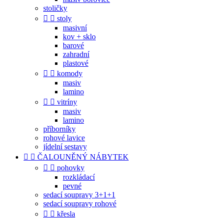
stoličky


stoly
masivní
kov + sklo
barové
zahradní
plastové


komody
masiv
lamino


vitríny
masiv
lamino
příborníky
rohové lavice
jídelní sestavy


ČALOUNĚNÝ NÁBYTEK


pohovky
rozkládací
pevné
sedací soupravy 3+1+1
sedací soupravy rohové


křesla