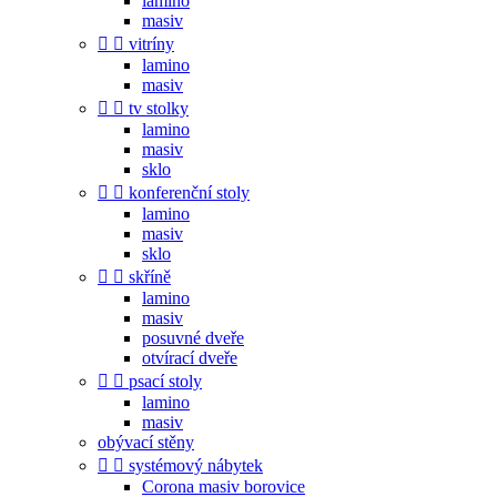
lamino
masiv


vitríny
lamino
masiv


tv stolky
lamino
masiv
sklo


konferenční stoly
lamino
masiv
sklo


skříně
lamino
masiv
posuvné dveře
otvírací dveře


psací stoly
lamino
masiv
obývací stěny


systémový nábytek
Corona masiv borovice