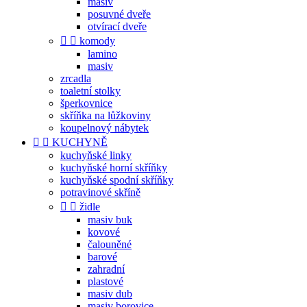
masiv
posuvné dveře
otvírací dveře


komody
lamino
masiv
zrcadla
toaletní stolky
šperkovnice
skříňka na lůžkoviny
koupelnový nábytek


KUCHYNĚ
kuchyňské linky
kuchyňské horní skříňky
kuchyňské spodní skříňky
potravinové skříně


židle
masiv buk
kovové
čalouněné
barové
zahradní
plastové
masiv dub
masiv borovice