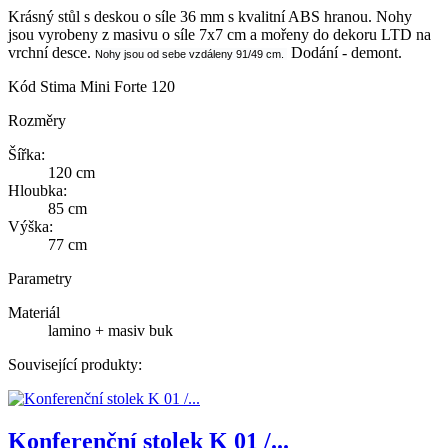
Krásný stůl s deskou o síle 36 mm s kvalitní ABS hranou. Nohy
jsou vyrobeny z masivu o síle 7x7 cm a mořeny do dekoru LTD na
vrchní desce.
Dodání - demont.
Nohy jsou od sebe vzdáleny 91/49 cm.
Kód
Stima Mini Forte 120
Rozměry
Šířka:
120 cm
Hloubka:
85 cm
Výška:
77 cm
Parametry
Materiál
lamino + masiv buk
Související produkty:
Konferenční stolek K 01 /...