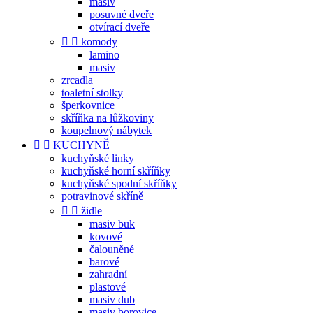
masiv
posuvné dveře
otvírací dveře


komody
lamino
masiv
zrcadla
toaletní stolky
šperkovnice
skříňka na lůžkoviny
koupelnový nábytek


KUCHYNĚ
kuchyňské linky
kuchyňské horní skříňky
kuchyňské spodní skříňky
potravinové skříně


židle
masiv buk
kovové
čalouněné
barové
zahradní
plastové
masiv dub
masiv borovice