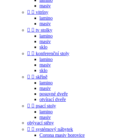
lamino
masiv


vitríny
lamino
masiv


tv stolky
lamino
masiv
sklo


konferenční stoly
lamino
masiv
sklo


skříně
lamino
masiv
posuvné dveře
otvírací dveře


psací stoly
lamino
masiv
obývací stěny


systémový nábytek
Corona masiv borovice