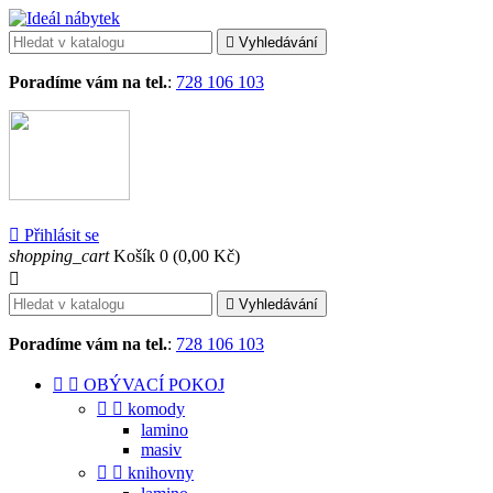

Vyhledávání
Poradíme vám na tel.
:
728 106 103

Přihlásit se
shopping_cart
Košík
0
(0,00 Kč)


Vyhledávání
Poradíme vám na tel.
:
728 106 103


OBÝVACÍ POKOJ


komody
lamino
masiv


knihovny