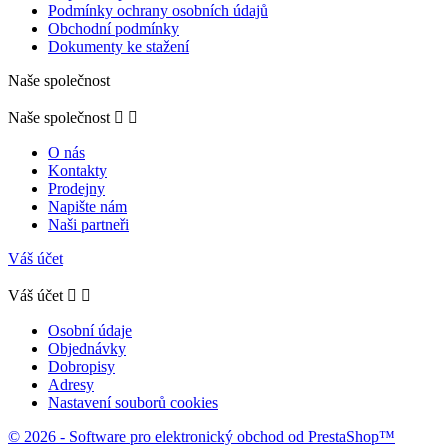
Podmínky ochrany osobních údajů
Obchodní podmínky
Dokumenty ke stažení
Naše společnost
Naše společnost


O nás
Kontakty
Prodejny
Napište nám
Naši partneři
Váš účet
Váš účet


Osobní údaje
Objednávky
Dobropisy
Adresy
Nastavení souborů cookies
© 2026 - Software pro elektronický obchod od PrestaShop™