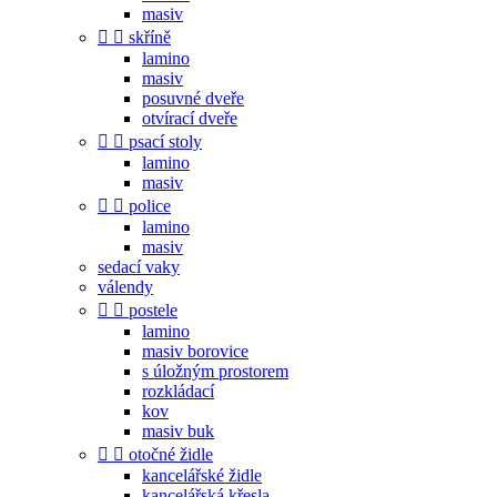
masiv


skříně
lamino
masiv
posuvné dveře
otvírací dveře


psací stoly
lamino
masiv


police
lamino
masiv
sedací vaky
válendy


postele
lamino
masiv borovice
s úložným prostorem
rozkládací
kov
masiv buk


otočné židle
kancelářské židle
kancelářská křesla