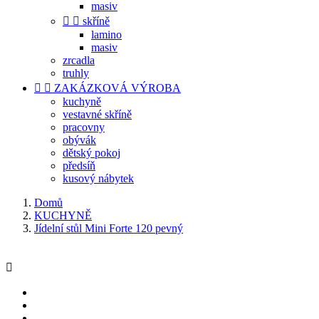
masiv


skříně
lamino
masiv
zrcadla
truhly


ZAKÁZKOVÁ VÝROBA
kuchyně
vestavné skříně
pracovny
obývák
dětský pokoj
předsíň
kusový nábytek
Domů
KUCHYNĚ
Jídelní stůl Mini Forte 120 pevný
