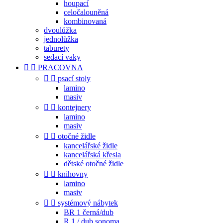
houpací
celočalouněná
kombinovaná
dvoulůžka
jednolůžka
taburety
sedací vaky


PRACOVNA


psací stoly
lamino
masiv


kontejnery
lamino
masiv


otočné židle
kancelářské židle
kancelářská křesla
dětské otočné židle


knihovny
lamino
masiv


systémový nábytek
BR 1 černá/dub
R 1 / dub sonoma