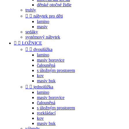
dětské otočné židle
truhly


nábytek pro děti
lamino
masiv
sedáky
systémový nábytek


LOŽNICE


dvoulůžka
lamino
masiv borovice
čalouněná
s úložným prostorem
kov
masiv buk


jednolůžka
lamino
masiv borovice
čalouněná
s úložným prostorem
rozkládací
kov
masiv buk
válendy