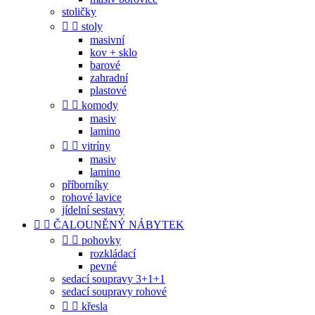
stoličky


stoly
masivní
kov + sklo
barové
zahradní
plastové


komody
masiv
lamino


vitríny
masiv
lamino
příborníky
rohové lavice
jídelní sestavy


ČALOUNĚNÝ NÁBYTEK


pohovky
rozkládací
pevné
sedací soupravy 3+1+1
sedací soupravy rohové


křesla