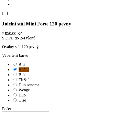


Jídelní stůl Mini Forte 120 pevný
7 950,00 Kč
S DPH
do 2-4 týdnů
Oválný stůl 120 pevný
Vyberte si barvu
Bílá
Hnědá
Buk
Třešeň
Dub sonoma
Wenge
Dub
Olše
Počet