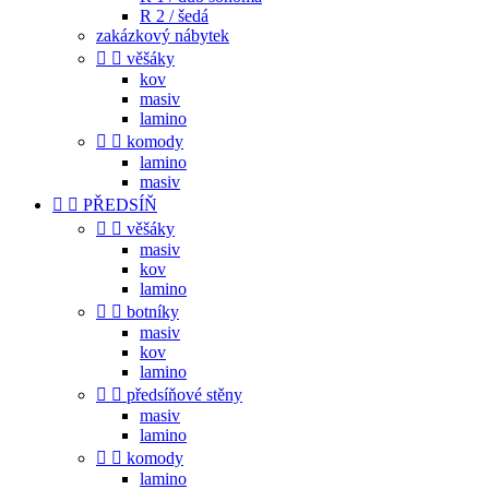
R 2 / šedá
zakázkový nábytek


věšáky
kov
masiv
lamino


komody
lamino
masiv


PŘEDSÍŇ


věšáky
masiv
kov
lamino


botníky
masiv
kov
lamino


předsíňové stěny
masiv
lamino


komody
lamino