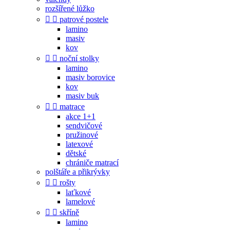
rozšířené lůžko


patrové postele
lamino
masiv
kov


noční stolky
lamino
masiv borovice
kov
masiv buk


matrace
akce 1+1
sendvičové
pružinové
latexové
dětské
chrániče matrací
polštáře a přikrývky


rošty
laťkové
lamelové


skříně
lamino