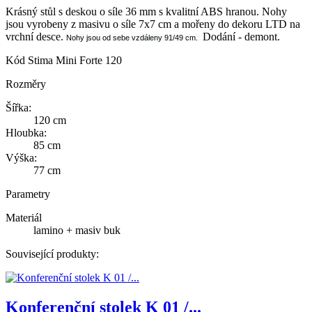
Krásný stůl s deskou o síle 36 mm s kvalitní ABS hranou. Nohy
jsou vyrobeny z masivu o síle 7x7 cm a mořeny do dekoru LTD na
vrchní desce.
Dodání - demont.
Nohy jsou od sebe vzdáleny 91/49 cm.
Kód
Stima Mini Forte 120
Rozměry
Šířka:
120 cm
Hloubka:
85 cm
Výška:
77 cm
Parametry
Materiál
lamino + masiv buk
Související produkty:
Konferenční stolek K 01 /...