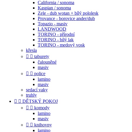
California / sonoma
Kaspian / sonoma
Zele - dub wotan + bílý pololesk
Provance - borovice ander/dub
Topazio - masiv
LANDWOOD
TORINO - přírodní
TORINO - bílý lak
TORINO - medový vosk
křesla


taburety
čalouněné
masiv


police
lamino
masiv
sedací vaky
truhly


DĚTSKÝ POKOJ


komody
lamino
masiv


knihovny
lamino