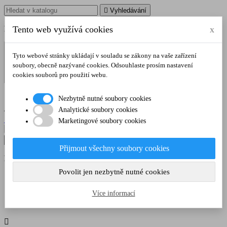

Vyhledávání
Poradíme vám na tel.
Tento web využívá cookies
:
728 106 103
x
Tyto webové stránky ukládají v souladu se zákony na vaše zařízení
soubory, obecně nazývané cookies. Odsouhlaste prosím nastavení
cookies souborů pro použití webu.

Nezbytně nutné soubory cookies
shopping_cart
Košík
0
(0,00 Kč)
Analytické soubory cookies

Přihlásit se
Marketingové soubory cookies

Vyhledávání
Přijmout všechny soubory cookies
Poradíme vám na tel.
:
728 106 103
Povolit jen nezbytně nutné cookies
Domů
LOŽNICE
Postel Klasa Gama 140 / lak
Více informací
