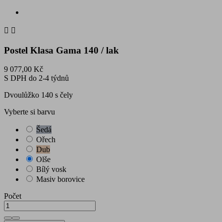


Postel Klasa Gama 140 / lak
9 077,00 Kč
S DPH
do 2-4 týdnů
Dvoulůžko 140 s čely
Vyberte si barvu
Šedá
Ořech
Dub
Olše
Bílý vosk
Masiv borovice
Počet