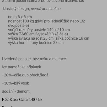
Stabilní postel Gama z borovicového masivu, lak
klasický design,
pevná konstrukce
noha 6 x 6 cm
nosnost 100 kg (platí pro jednolůžko nebo 1/2
dvojpostele)
vnější rozměry postele 149 x 210 cm
výška 72/60 cm (vysoké/nízké čelo)
výška svlaku na rošt 25 cm, šířka bočnice 16 cm
výška horní hrany bočnice 38 cm
Uvedená cena je bez roštu a matrace
lze namořit za příplatek
+20%--olše,dub,ořech,šedá
+30%--bílý vosk
dodání - demont
Kód
Klasa Gama 140 / lak