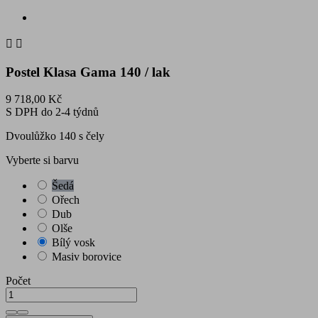


Postel Klasa Gama 140 / lak
9 718,00 Kč
S DPH
do 2-4 týdnů
Dvoulůžko 140 s čely
Vyberte si barvu
Šedá
Ořech
Dub
Olše
Bílý vosk
Masiv borovice
Počet