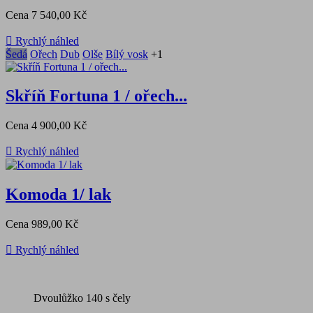
Cena
7 540,00 Kč

Rychlý náhled
Šedá
Ořech
Dub
Olše
Bílý vosk
+1
Skříň Fortuna 1 / ořech...
Cena
4 900,00 Kč

Rychlý náhled
Komoda 1/ lak
Cena
989,00 Kč

Rychlý náhled
Dvoulůžko 140 s čely