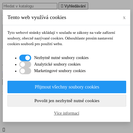

Vyhledávání
Poradíme vám na tel.
Tento web využívá cookies
:
728 106 103
x
Tyto webové stránky ukládají v souladu se zákony na vaše zařízení
soubory, obecně nazývané cookies. Odsouhlaste prosím nastavení
cookies souborů pro použití webu.

Nezbytně nutné soubory cookies
shopping_cart
Košík
0
(0,00 Kč)
Analytické soubory cookies

Přihlásit se
Marketingové soubory cookies

Vyhledávání
Přijmout všechny soubory cookies
Poradíme vám na tel.
:
728 106 103
Povolit jen nezbytně nutné cookies
Domů
LOŽNICE
Postel Klasa Gama 140 / lak
Více informací
