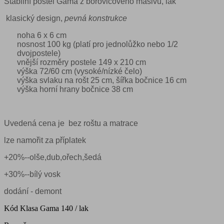
Stabilní postel Gama z borovicového masivu, lak
klasický design,
pevná konstrukce
noha 6 x 6 cm
nosnost 100 kg (platí pro jednolůžko nebo 1/2
dvojpostele)
vnější rozměry postele 149 x 210 cm
výška 72/60 cm (vysoké/nízké čelo)
výška svlaku na rošt 25 cm, šířka bočnice 16 cm
výška horní hrany bočnice 38 cm
Uvedená cena je bez roštu a matrace
lze namořit za příplatek
+20%--olše,dub,ořech,šedá
+30%--bílý vosk
dodání - demont
Kód
Klasa Gama 140 / lak