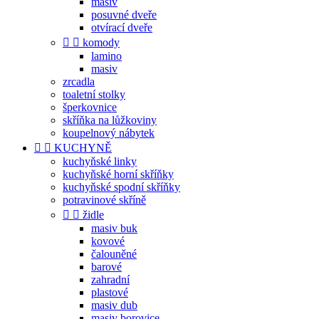
masiv
posuvné dveře
otvírací dveře


komody
lamino
masiv
zrcadla
toaletní stolky
šperkovnice
skříňka na lůžkoviny
koupelnový nábytek


KUCHYNĚ
kuchyňské linky
kuchyňské horní skříňky
kuchyňské spodní skříňky
potravinové skříně


židle
masiv buk
kovové
čalouněné
barové
zahradní
plastové
masiv dub
masiv borovice