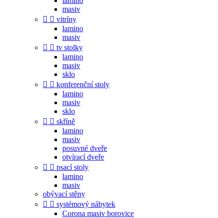
lamino
masiv


vitríny
lamino
masiv


tv stolky
lamino
masiv
sklo


konferenční stoly
lamino
masiv
sklo


skříně
lamino
masiv
posuvné dveře
otvírací dveře


psací stoly
lamino
masiv
obývací stěny


systémový nábytek
Corona masiv borovice