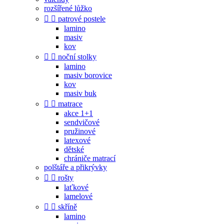
rozšířené lůžko


patrové postele
lamino
masiv
kov


noční stolky
lamino
masiv borovice
kov
masiv buk


matrace
akce 1+1
sendvičové
pružinové
latexové
dětské
chrániče matrací
polštáře a přikrývky


rošty
laťkové
lamelové


skříně
lamino