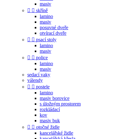
masiv


skříně
lamino
masiv
posuvné dveře
otvírací dveře


psací stoly
lamino
masiv


police
lamino
masiv
sedací vaky
válendy


postele
lamino
masiv borovice
s úložným prostorem
rozkládací
kov
masiv buk


otočné židle
kancelářské židle
kancelářská křesla