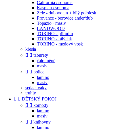
California / sonoma
Kaspian / sonoma
Zele - dub wotan + bílý pololesk
Provance - borovice ander/dub
Topazio - masiv
LANDWOOD
TORINO - přírodní
TORINO - bílý lak
TORINO - medový vosk
křesla


taburety
čalouněné
masiv


police
lamino
masiv
sedací vaky
truhly


DĚTSKÝ POKOJ


komody
lamino
masiv


knihovny
lamino