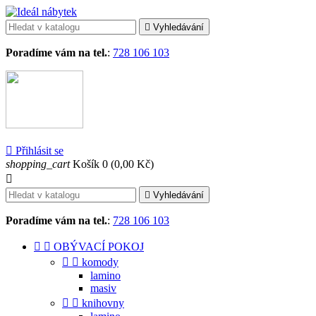

Vyhledávání
Poradíme vám na tel.
:
728 106 103

Přihlásit se
shopping_cart
Košík
0
(0,00 Kč)


Vyhledávání
Poradíme vám na tel.
:
728 106 103


OBÝVACÍ POKOJ


komody
lamino
masiv


knihovny