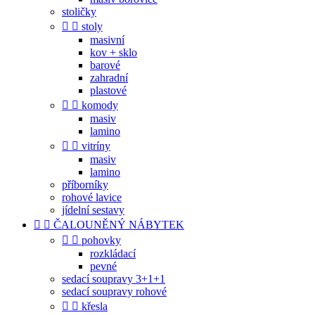
stoličky


stoly
masivní
kov + sklo
barové
zahradní
plastové


komody
masiv
lamino


vitríny
masiv
lamino
příborníky
rohové lavice
jídelní sestavy


ČALOUNĚNÝ NÁBYTEK


pohovky
rozkládací
pevné
sedací soupravy 3+1+1
sedací soupravy rohové


křesla