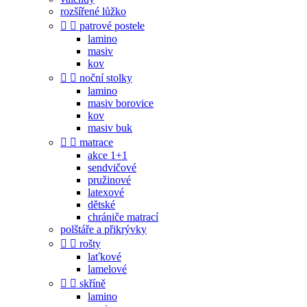
rozšířené lůžko


patrové postele
lamino
masiv
kov


noční stolky
lamino
masiv borovice
kov
masiv buk


matrace
akce 1+1
sendvičové
pružinové
latexové
dětské
chrániče matrací
polštáře a přikrývky


rošty
laťkové
lamelové


skříně
lamino