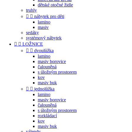
dětské otočné židle
truhly


nábytek pro děti
lamino
masiv
sedáky
systémový nábytek


LOŽNICE


dvoulůžka
lamino
masiv borovice
čalouněná
s úložným prostorem
kov
masiv buk


jednolůžka
lamino
masiv borovice
čalouněná
s úložným prostorem
rozkládací
kov
masiv buk
válendy