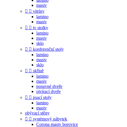
lamino
masiv


vitríny
lamino
masiv


tv stolky
lamino
masiv
sklo


konferenční stoly
lamino
masiv
sklo


skříně
lamino
masiv
posuvné dveře
otvírací dveře


psací stoly
lamino
masiv
obývací stěny


systémový nábytek
Corona masiv borovice