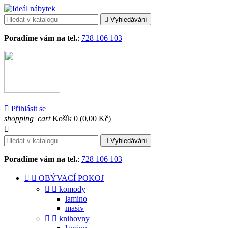

Vyhledávání
Poradíme vám na tel.
:
728 106 103

Přihlásit se
shopping_cart
Košík
0
(0,00 Kč)


Vyhledávání
Poradíme vám na tel.
:
728 106 103


OBÝVACÍ POKOJ


komody
lamino
masiv


knihovny