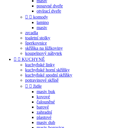
masiv
posuvné dveře
otvírací dveře


komody
lamino
masiv
zrcadla
toaletní stolky
šperkovnice
skříňka na lůžkoviny
koupelnový nábytek


KUCHYNĚ
kuchyňské linky
kuchyňské horní skříňky
kuchyňské spodní skříňky
potravinové skříně


židle
masiv buk
kovové
čalouněné
barové
zahradní
plastové
masiv dub
masiv borovice