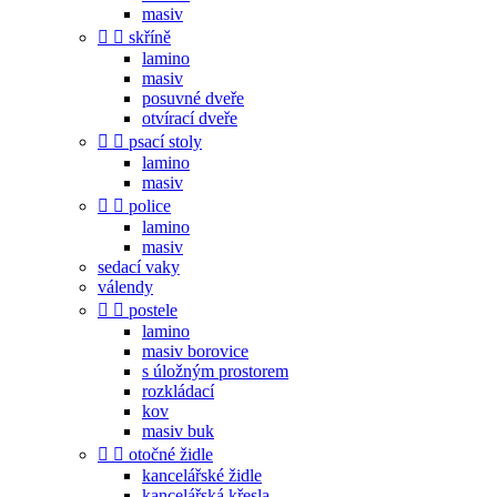
masiv


skříně
lamino
masiv
posuvné dveře
otvírací dveře


psací stoly
lamino
masiv


police
lamino
masiv
sedací vaky
válendy


postele
lamino
masiv borovice
s úložným prostorem
rozkládací
kov
masiv buk


otočné židle
kancelářské židle
kancelářská křesla