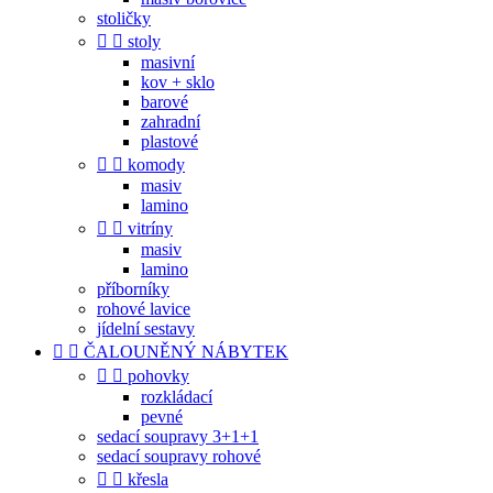
stoličky


stoly
masivní
kov + sklo
barové
zahradní
plastové


komody
masiv
lamino


vitríny
masiv
lamino
příborníky
rohové lavice
jídelní sestavy


ČALOUNĚNÝ NÁBYTEK


pohovky
rozkládací
pevné
sedací soupravy 3+1+1
sedací soupravy rohové


křesla