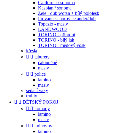
California / sonoma
Kaspian / sonoma
Zele - dub wotan + bílý pololesk
Provance - borovice ander/dub
Topazio - masiv
LANDWOOD
TORINO - přírodní
TORINO - bílý lak
TORINO - medový vosk
křesla


taburety
čalouněné
masiv


police
lamino
masiv
sedací vaky
truhly


DĚTSKÝ POKOJ


komody
lamino
masiv


knihovny
lamino