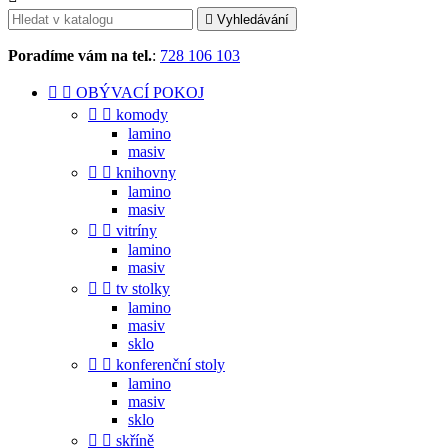

Vyhledávání
Poradíme vám na tel.
:
728 106 103


OBÝVACÍ POKOJ


komody
lamino
masiv


knihovny
lamino
masiv


vitríny
lamino
masiv


tv stolky
lamino
masiv
sklo


konferenční stoly
lamino
masiv
sklo


skříně