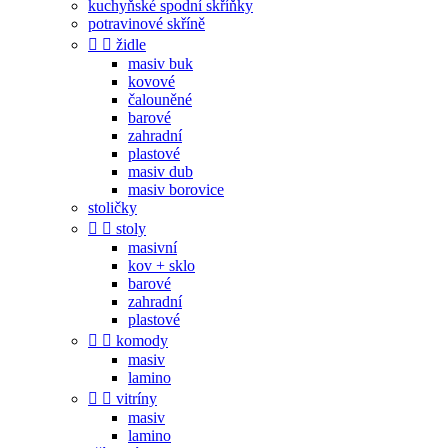
kuchyňské spodní skříňky
potravinové skříně


židle
masiv buk
kovové
čalouněné
barové
zahradní
plastové
masiv dub
masiv borovice
stoličky


stoly
masivní
kov + sklo
barové
zahradní
plastové


komody
masiv
lamino


vitríny
masiv
lamino