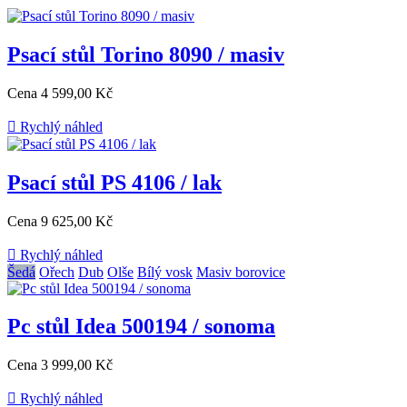
Psací stůl Torino 8090 / masiv
Cena
4 599,00 Kč

Rychlý náhled
Psací stůl PS 4106 / lak
Cena
9 625,00 Kč

Rychlý náhled
Šedá
Ořech
Dub
Olše
Bílý vosk
Masiv borovice
Pc stůl Idea 500194 / sonoma
Cena
3 999,00 Kč

Rychlý náhled