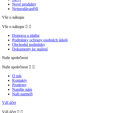
Nové produkty
Nejprodávanější
Vše o nákupu
Vše o nákupu


Doprava a platba
Podmínky ochrany osobních údajů
Obchodní podmínky
Dokumenty ke stažení
Naše společnost
Naše společnost


O nás
Kontakty
Prodejny
Napište nám
Naši partneři
Váš účet
Váš účet

