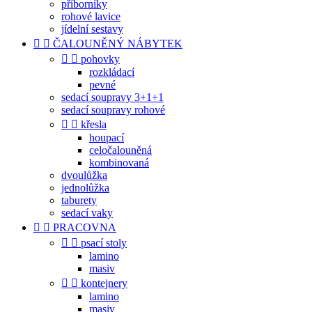
příborníky
rohové lavice
jídelní sestavy


ČALOUNĚNÝ NÁBYTEK


pohovky
rozkládací
pevné
sedací soupravy 3+1+1
sedací soupravy rohové


křesla
houpací
celočalouněná
kombinovaná
dvoulůžka
jednolůžka
taburety
sedací vaky


PRACOVNA


psací stoly
lamino
masiv


kontejnery
lamino
masiv