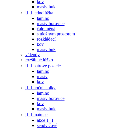
kov
masiv buk


jednolůžka
lamino
masiv borovice
čalouněná
s úložným prostorem
rozkládací
kov
masiv buk
válendy
rozšířené lůžko


patrové postele
lamino
masiv
kov


noční stolky
lamino
masiv borovice
kov
masiv buk


matrace
akce 1+1
sendvičové