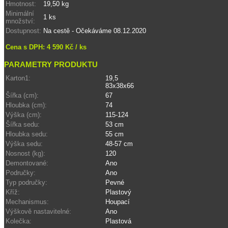
Hmotnost:
19,50 kg
Minimální
1 ks
množství:
Dostupnost:
Na cestě - Očekáváme 08.12.2020
Cena s DPH:
4 590 Kč / ks
PARAMETRY PRODUKTU
Karton1:
19,5
83x38x66
Šířka (cm):
67
Hloubka (cm):
74
Výška (cm):
115-124
Šířka sedu:
53 cm
Hloubka sedu:
55 cm
Výška sedu:
48-57 cm
Nosnost (kg):
120
Demontované:
Ano
Područky:
Ano
Typ područky:
Pevné
Kříž:
Plastový
Mechanismus:
Houpací
Výškově nastavitelné:
Ano
Kolečka:
Plastová