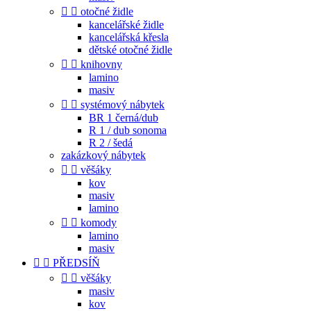


otočné židle
kancelářské židle
kancelářská křesla
dětské otočné židle


knihovny
lamino
masiv


systémový nábytek
BR 1 černá/dub
R 1 / dub sonoma
R 2 / šedá
zakázkový nábytek


věšáky
kov
masiv
lamino


komody
lamino
masiv


PŘEDSÍŇ


věšáky
masiv
kov