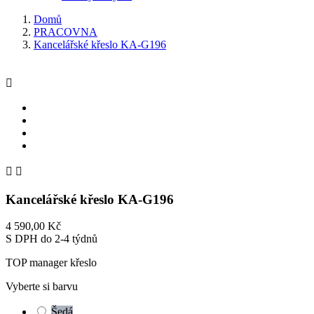
Domů
PRACOVNA
Kancelářské křeslo KA-G196



Kancelářské křeslo KA-G196
4 590,00 Kč
S DPH
do 2-4 týdnů
TOP manager křeslo
Vyberte si barvu
Šedá