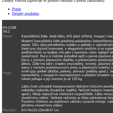
Zásady vrácení (upravuje se pomocí modulu Ujištění zákazníka)
Popis
Detaily produktu
KA-G198
SIL2
Název:
Kancelářská židle, šedá látka, kříž plast stříbrný, houpací m
Moderní kancelářská židle potažená pololesklou šedostříbrnou
pepito. Díky ultra pohodlnému sedáku a opěráku s výjimečným
které jsou stylově tvarované, s elegantním prošitím a se sup
podhlavníkem se budete cítit jako v business class nejlepší l
společnosti. Ruce si můžete pohodlně opřít o pevné plastové 
barvy s černými plastovými doplňky a polstrováním potažený
látkou. Židle má také i snadno omyvatelný, tvrzený, plastový k
barvy s černými protiskluzovými prvky a plastovými kolečky 
tvrdé typy podlah (dlažba, parkety, plovoucí podlahy apod.). 
Popis:
nastavitelná, s houpacím mechanismem a předním šroubem u
tuhost pohupu a její nosnost je až 120 kg.
Látku čistit výhradně šamponováním běžnými čistícími prostře
měkkého materiálu (houbička, hadřík). Nečistit hrubými materiá
apod.). Nikdy nepoužívat chemická rozpouštědla. Látku nevy
slunečnímu záření. Veškeré nečistoty je třeba odstraňovat ihn
Pozdním čištěním se úspěšnost zákroku výrazně snižuje. Lát
přímému slunečnímu záření.
Rozměry:
67x74x115-124x48-57 cm