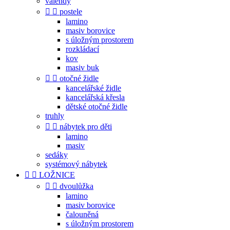
válendy


postele
lamino
masiv borovice
s úložným prostorem
rozkládací
kov
masiv buk


otočné židle
kancelářské židle
kancelářská křesla
dětské otočné židle
truhly


nábytek pro děti
lamino
masiv
sedáky
systémový nábytek


LOŽNICE


dvoulůžka
lamino
masiv borovice
čalouněná
s úložným prostorem