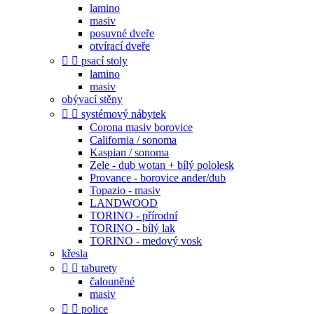
lamino
masiv
posuvné dveře
otvírací dveře


psací stoly
lamino
masiv
obývací stěny


systémový nábytek
Corona masiv borovice
California / sonoma
Kaspian / sonoma
Zele - dub wotan + bílý pololesk
Provance - borovice ander/dub
Topazio - masiv
LANDWOOD
TORINO - přírodní
TORINO - bílý lak
TORINO - medový vosk
křesla


taburety
čalouněné
masiv


police