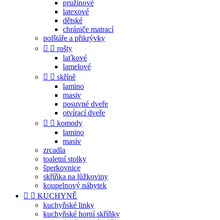
pružinové
latexové
dětské
chrániče matrací
polštáře a přikrývky


rošty
laťkové
lamelové


skříně
lamino
masiv
posuvné dveře
otvírací dveře


komody
lamino
masiv
zrcadla
toaletní stolky
šperkovnice
skříňka na lůžkoviny
koupelnový nábytek


KUCHYNĚ
kuchyňské linky
kuchyňské horní skříňky