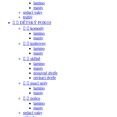
lamino
masiv
sedací vaky
truhly


DĚTSKÝ POKOJ


komody
lamino
masiv


knihovny
lamino
masiv


skříně
lamino
masiv
posuvné dveře
otvírací dveře


psací stoly
lamino
masiv


police
lamino
masiv
sedací vaky