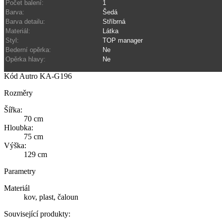
Počet balení:
1
Barva:
Šedá
Barva detailu:
Stříbrná
Materiál:
Látka
Styl:
TOP manager
Bederní opěrka:
Ne
Opěrka hlavy:
Ne
Kód
Autro KA-G196
Rozměry
Šířka:
70 cm
Hloubka:
75 cm
Výška:
129 cm
Parametry
Materiál
kov, plast, čaloun
Související produkty: