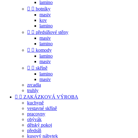
lamino


botníky
masiv
kov
lamino


předsíňové stěny
masiv
lamino


komody
lamino
masiv


skříně
lamino
masiv
zrcadla
truhly


ZAKÁZKOVÁ VÝROBA
kuchyně
vestavné skříně
pracovny
obývák
dětský pokoj
předsíň
kusový nábytek