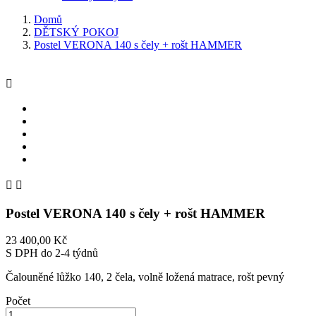
Domů
DĚTSKÝ POKOJ
Postel VERONA 140 s čely + rošt HAMMER



Postel VERONA 140 s čely + rošt HAMMER
23 400,00 Kč
S DPH
do 2-4 týdnů
Čalouněné lůžko 140, 2 čela, volně ložená matrace, rošt pevný
Počet