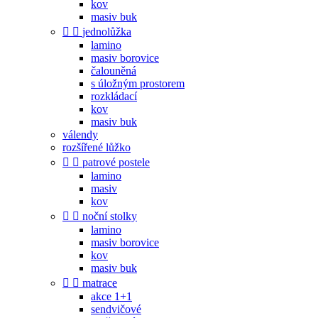
kov
masiv buk


jednolůžka
lamino
masiv borovice
čalouněná
s úložným prostorem
rozkládací
kov
masiv buk
válendy
rozšířené lůžko


patrové postele
lamino
masiv
kov


noční stolky
lamino
masiv borovice
kov
masiv buk


matrace
akce 1+1
sendvičové