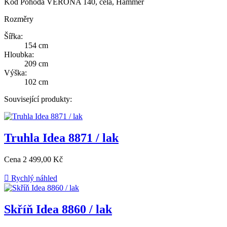
Kód
Pohoda VERONA 140, čela, Hammer
Rozměry
Šířka:
154 cm
Hloubka:
209 cm
Výška:
102 cm
Související produkty:
Truhla Idea 8871 / lak
Cena
2 499,00 Kč

Rychlý náhled
Skříň Idea 8860 / lak