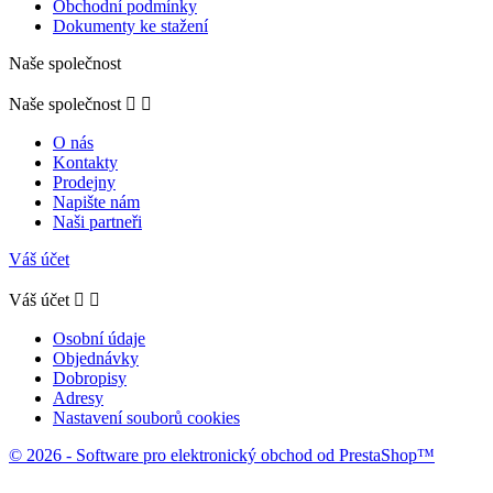
Obchodní podmínky
Dokumenty ke stažení
Naše společnost
Naše společnost


O nás
Kontakty
Prodejny
Napište nám
Naši partneři
Váš účet
Váš účet


Osobní údaje
Objednávky
Dobropisy
Adresy
Nastavení souborů cookies
© 2026 - Software pro elektronický obchod od PrestaShop™