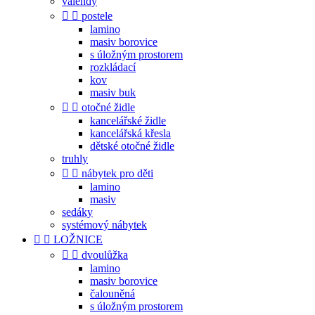
válendy


postele
lamino
masiv borovice
s úložným prostorem
rozkládací
kov
masiv buk


otočné židle
kancelářské židle
kancelářská křesla
dětské otočné židle
truhly


nábytek pro děti
lamino
masiv
sedáky
systémový nábytek


LOŽNICE


dvoulůžka
lamino
masiv borovice
čalouněná
s úložným prostorem