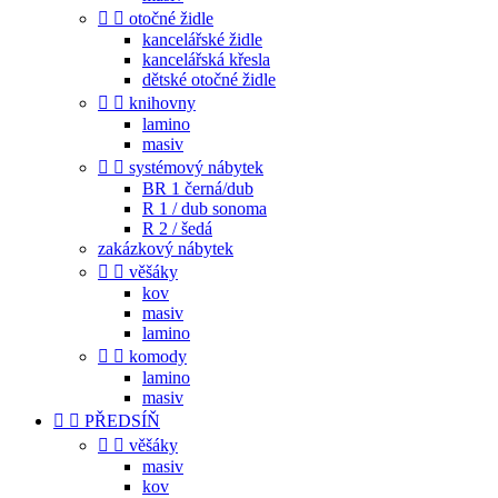


otočné židle
kancelářské židle
kancelářská křesla
dětské otočné židle


knihovny
lamino
masiv


systémový nábytek
BR 1 černá/dub
R 1 / dub sonoma
R 2 / šedá
zakázkový nábytek


věšáky
kov
masiv
lamino


komody
lamino
masiv


PŘEDSÍŇ


věšáky
masiv
kov