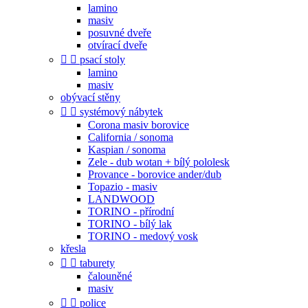
lamino
masiv
posuvné dveře
otvírací dveře


psací stoly
lamino
masiv
obývací stěny


systémový nábytek
Corona masiv borovice
California / sonoma
Kaspian / sonoma
Zele - dub wotan + bílý pololesk
Provance - borovice ander/dub
Topazio - masiv
LANDWOOD
TORINO - přírodní
TORINO - bílý lak
TORINO - medový vosk
křesla


taburety
čalouněné
masiv


police