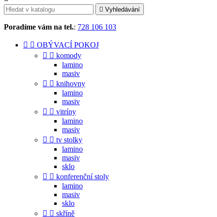

Vyhledávání
Poradíme vám na tel.
:
728 106 103


OBÝVACÍ POKOJ


komody
lamino
masiv


knihovny
lamino
masiv


vitríny
lamino
masiv


tv stolky
lamino
masiv
sklo


konferenční stoly
lamino
masiv
sklo


skříně