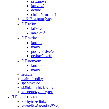
pružinové
latexové
dětské
chrániče matrací
polštáře a přikrývky


rošty
laťkové
lamelové


skříně
lamino
masiv
posuvné dveře
otvírací dveře


komody
lamino
masiv
zrcadla
toaletní stolky
šperkovnice
skříňka na lůžkoviny
koupelnový nábytek


KUCHYNĚ
kuchyňské linky
kuchyňské horní skříňky