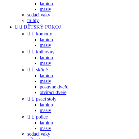
lamino
masiv
sedací vaky
truhly


DĚTSKÝ POKOJ


komody
lamino
masiv


knihovny
lamino
masiv


skříně
lamino
masiv
posuvné dveře
otvírací dveře


psací stoly
lamino
masiv


police
lamino
masiv
sedací vaky