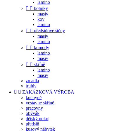
lamino


botníky
masiv
kov
lamino


předsíňové stěny
masiv
lamino


komody
lamino
masiv


skříně
lamino
masiv
zrcadla
truhly


ZAKÁZKOVÁ VÝROBA
kuchyně
vestavné skříně
pracovny
obývák
dětský pokoj
předsíň
kusový nábytek