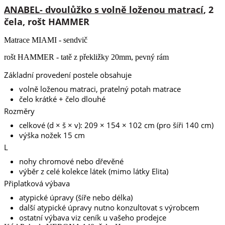
ANABEL- dvoulůžko s volně loženou matrací
, 2
čela, rošt HAMMER
Matrace MIAMI - sendvič
rošt HAMMER - tatě z překližky 20mm, pevný rám
Základní provedení postele obsahuje
volně loženou matraci, pratelný potah matrace
čelo krátké + čelo dlouhé
Rozměry
celkové (d × š × v): 209 × 154 × 102 cm (pro šíři 140 cm)
výška nožek 15 cm
L
nohy chromové nebo dřevěné
výběr z celé kolekce látek (mimo látky Elita)
Připlatková výbava
atypické úpravy (šíře nebo délka)
další atypické úpravy nutno konzultovat s výrobcem
ostatní výbava viz ceník u vašeho prodejce