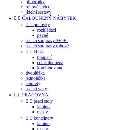
příborníky
rohové lavice
jídelní sestavy


ČALOUNĚNÝ NÁBYTEK


pohovky
rozkládací
pevné
sedací soupravy 3+1+1
sedací soupravy rohové


křesla
houpací
celočalouněná
kombinovaná
dvoulůžka
jednolůžka
taburety
sedací vaky


PRACOVNA


psací stoly
lamino
masiv


kontejnery
lamino
masiv