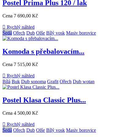
Postel Prima Plus 120 / lak
Cena
7 690,00 Kč

Rychlý náhled
Šedá
Ořech
Dub
Olše
Bílý vosk
Masiv borovice
Komoda s přebalovacím...
Cena
7 515,00 Kč

Rychlý náhled
Bílá
Buk
Dub sonoma
Grafit
Ořech
Dub wotan
Postel Klasa Classic Plus...
Cena
4 500,00 Kč

Rychlý náhled
Šedá
Ořech
Dub
Olše
Bílý vosk
Masiv borovice