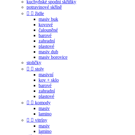
kuchyňské spodní skříňky
potravinové skříně


židle
masiv buk
kovové
čalouněné
barové
zahradní
plastové
masiv dub
masiv borovice
stoličky


stoly
masivní
kov + sklo
barové
zahradní
plastové


komody
masiv
lamino


vitríny
masiv
lamino