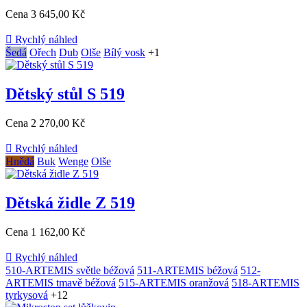
Cena
3 645,00 Kč

Rychlý náhled
Šedá
Ořech
Dub
Olše
Bílý vosk
+1
Dětský stůl S 519
Cena
2 270,00 Kč

Rychlý náhled
Hnědá
Buk
Wenge
Olše
Dětská židle Z 519
Cena
1 162,00 Kč

Rychlý náhled
510-ARTEMIS světle béžová
511-ARTEMIS béžová
512-
ARTEMIS tmavě béžová
515-ARTEMIS oranžová
518-ARTEMIS
tyrkysová
+12