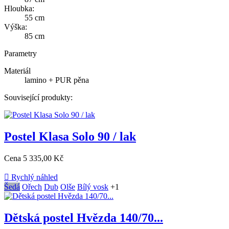
Hloubka:
55 cm
Výška:
85 cm
Parametry
Materiál
lamino + PUR pěna
Související produkty:
Postel Klasa Solo 90 / lak
Cena
5 335,00 Kč

Rychlý náhled
Šedá
Ořech
Dub
Olše
Bílý vosk
+1
Dětská postel Hvězda 140/70...