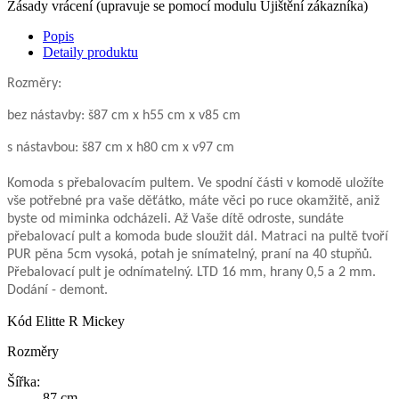
Zásady vrácení (upravuje se pomocí modulu Ujištění zákazníka)
Popis
Detaily produktu
Rozměry:
bez nástavby: š87 cm x h55 cm
x v85 cm
s nástavbou: š87 cm x h80 cm x v97 cm
Komoda s přebalovacím pultem. Ve spodní části v komodě uložíte
vše potřebné pra vaše děťátko, máte věci po ruce okamžitě, aniž
byste od miminka odcházeli. Až Vaše dítě odroste, sundáte
přebalovací pult a komoda bude sloužit dál. Matraci na pultě tvoří
PUR pěna 5cm vysoká, potah je snímatelný, praní na 40 stupňů.
Přebalovací pult je odnímatelný. LTD 16 mm, hrany 0,5 a 2 mm.
Dodání - demont.
Kód
Elitte R Mickey
Rozměry
Šířka:
87 cm