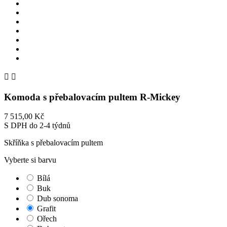


Komoda s přebalovacím pultem R-Mickey
7 515,00 Kč
S DPH
do 2-4 týdnů
Skříňka s přebalovacím pultem
Vyberte si barvu
Bílá
Buk
Dub sonoma
Grafit
Ořech