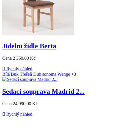
Jídelní židle Berta
Cena
2 350,00 Kč

Rychlý náhled
Bílá
Buk
Třešeň
Dub sonoma
Wenge
+3
Sedací souprava Madrid 2...
Cena
24 990,00 Kč

Rychlý náhled