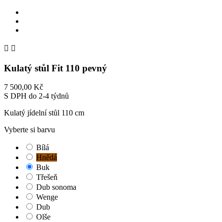


Kulatý stůl Fit 110 pevný
7 500,00 Kč
S DPH
do 2-4 týdnů
Kulatý jídelní stůl 110 cm
Vyberte si barvu
Bílá
Hnědá
Buk
Třešeň
Dub sonoma
Wenge
Dub
Olše