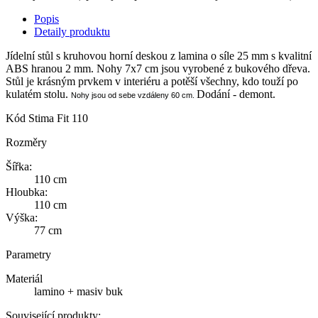
Popis
Detaily produktu
Jídelní stůl s kruhovou horní deskou z lamina o síle 25 mm s kvalitní
ABS hranou 2 mm. Nohy 7x7 cm jsou vyrobené z bukového dřeva.
Stůl je krásným prvkem v interiéru a potěší všechny, kdo touží po
kulatém stolu.
Dodání - demont.
Nohy jsou od sebe vzdáleny 60 cm.
Kód
Stima Fit 110
Rozměry
Šířka:
110 cm
Hloubka:
110 cm
Výška:
77 cm
Parametry
Materiál
lamino + masiv buk
Související produkty: