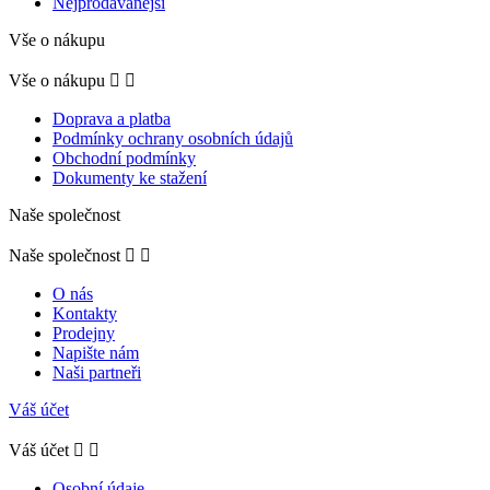
Nejprodávanější
Vše o nákupu
Vše o nákupu


Doprava a platba
Podmínky ochrany osobních údajů
Obchodní podmínky
Dokumenty ke stažení
Naše společnost
Naše společnost


O nás
Kontakty
Prodejny
Napište nám
Naši partneři
Váš účet
Váš účet


Osobní údaje